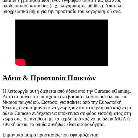
απαιτεί τη μεταφόρτωση ενός εγγράφου ταυτότητας και ενός
αποδεικτικού κατοικίας (π.χ., λογαριασμός utilities). Αποτελεί
υποχρεωτικό βήμα για την προστασία του λογαριασμού σας.
Άδεια & Προστασία Παικτών
Η λειτουργία αυτή διέπεται από άδεια από την Curacao eGaming.
Αυτό σημαίνει ότι παρέχεται ένα βασικό πλαίσιο ασφάλειας και
δίκαιου παιχνιδιού. Ωστόσο, για παίκτες από την Ευρωπαϊκή
Ένωση, είναι σημαντικό να γνωρίζουν ότι τα κέρδη από καζίνο με
άδεια Curacao ενδέχεται να υπόκεινται σε φόρο εισοδήματος στη
χώρα σας, σε αντίθεση με τα κέρδη από καζίνο με άδεια MGA ή
εθνική άδεια, τα οποία συνήθως είναι αφορολόγητα.
Σημαντικά μέτρα προστασίας που εφαρμόζονται: