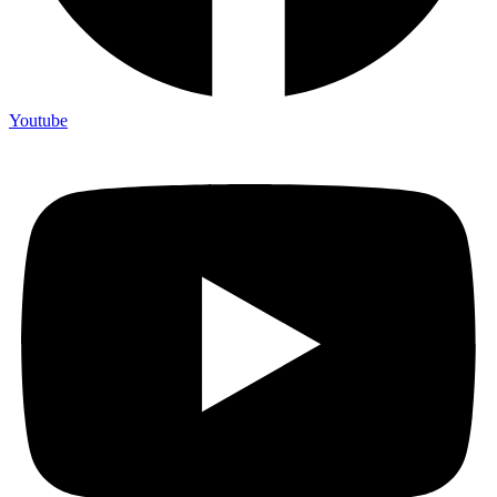
Youtube