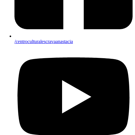
/centroculturalescravaanastacia