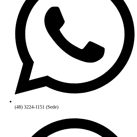
(48) 3224-1151 (Sede)