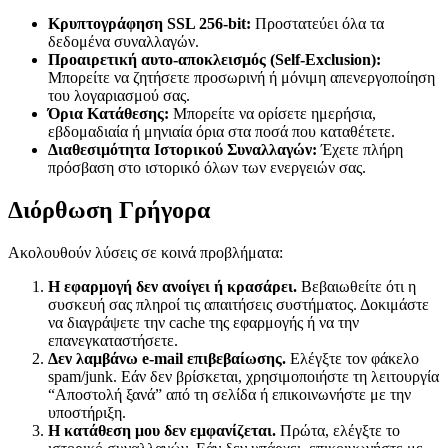
Κρυπτογράφηση SSL 256-bit:
Προστατεύει όλα τα
δεδομένα συναλλαγών.
Προαιρετική αυτο-αποκλεισμός (Self-Exclusion):
Μπορείτε να ζητήσετε προσωρινή ή μόνιμη απενεργοποίηση
του λογαριασμού σας.
Όρια Κατάθεσης:
Μπορείτε να ορίσετε ημερήσια,
εβδομαδιαία ή μηνιαία όρια στα ποσά που καταθέτετε.
Διαθεσιμότητα Ιστορικού Συναλλαγών:
Έχετε πλήρη
πρόσβαση στο ιστορικό όλων των ενεργειών σας.
Διόρθωση Γρήγορα
Ακολουθούν λύσεις σε κοινά προβλήματα:
Η εφαρμογή δεν ανοίγει ή κρασάρει.
Βεβαιωθείτε ότι η
συσκευή σας πληροί τις απαιτήσεις συστήματος. Δοκιμάστε
να διαγράψετε την cache της εφαρμογής ή να την
επανεγκαταστήσετε.
Δεν λαμβάνω e-mail επιβεβαίωσης.
Ελέγξτε τον φάκελο
spam/junk. Εάν δεν βρίσκεται, χρησιμοποιήστε τη λειτουργία
“Αποστολή ξανά” από τη σελίδα ή επικοινωνήστε με την
υποστήριξη.
Η κατάθεση μου δεν εμφανίζεται.
Πρώτα, ελέγξτε το