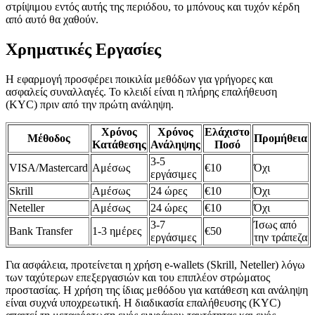
στρίψιμου εντός αυτής της περιόδου, το μπόνους και τυχόν κέρδη
από αυτό θα χαθούν.
Χρηματικές Εργασίες
Η εφαρμογή προσφέρει ποικιλία μεθόδων για γρήγορες και
ασφαλείς συναλλαγές. Το κλειδί είναι η πλήρης επαλήθευση
(KYC) πριν από την πρώτη ανάληψη.
Χρόνος
Χρόνος
Ελάχιστο
Μέθοδος
Προμήθεια
Κατάθεσης
Ανάληψης
Ποσό
3-5
VISA/Mastercard
Αμέσως
€10
Όχι
εργάσιμες
Skrill
Αμέσως
24 ώρες
€10
Όχι
Neteller
Αμέσως
24 ώρες
€10
Όχι
3-7
Ίσως από
Bank Transfer
1-3 ημέρες
€50
εργάσιμες
την τράπεζα
Για ασφάλεια, προτείνεται η χρήση e-wallets (Skrill, Neteller) λόγω
των ταχύτερων επεξεργασιών και του επιπλέον στρώματος
προστασίας. Η χρήση της ίδιας μεθόδου για κατάθεση και ανάληψη
είναι συχνά υποχρεωτική. Η διαδικασία επαλήθευσης (KYC)