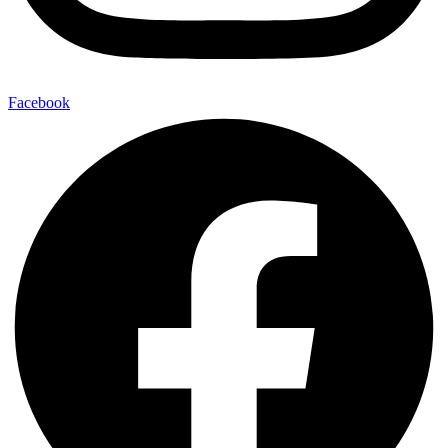
Facebook