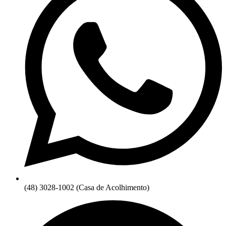
(48) 3028-1002 (Casa de Acolhimento)