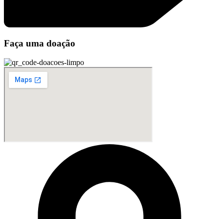
Faça uma doação