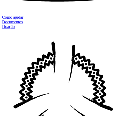
Como ajudar
Documentos
Doação