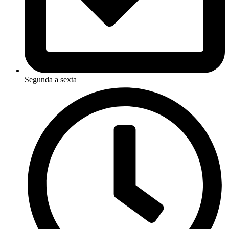
Segunda a sexta