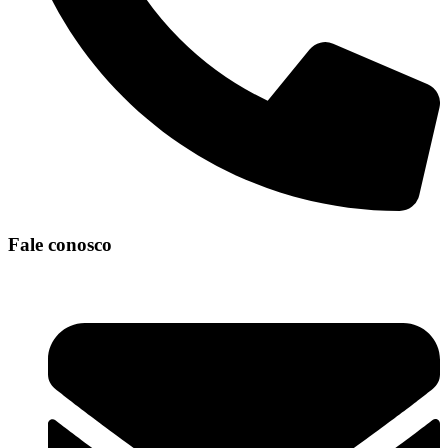
Fale conosco