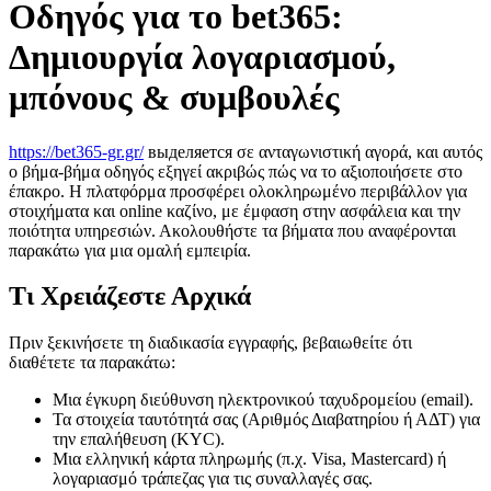
Οδηγός για το bet365:
Δημιουργία λογαριασμού,
μπόνους & συμβουλές
https://bet365-gr.gr/
выделяется σε ανταγωνιστική αγορά, και αυτός
ο βήμα-βήμα οδηγός εξηγεί ακριβώς πώς να το αξιοποιήσετε στο
έπακρο. Η πλατφόρμα προσφέρει ολοκληρωμένο περιβάλλον για
στοιχήματα και online καζίνο, με έμφαση στην ασφάλεια και την
ποιότητα υπηρεσιών. Ακολουθήστε τα βήματα που αναφέρονται
παρακάτω για μια ομαλή εμπειρία.
Τι Χρειάζεστε Αρχικά
Πριν ξεκινήσετε τη διαδικασία εγγραφής, βεβαιωθείτε ότι
διαθέτετε τα παρακάτω:
Μια έγκυρη διεύθυνση ηλεκτρονικού ταχυδρομείου (email).
Τα στοιχεία ταυτότητά σας (Αριθμός Διαβατηρίου ή ΑΔΤ) για
την επαλήθευση (KYC).
Μια ελληνική κάρτα πληρωμής (π.χ. Visa, Mastercard) ή
λογαριασμό τράπεζας για τις συναλλαγές σας.