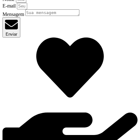
E-mail
Mensagem
Enviar