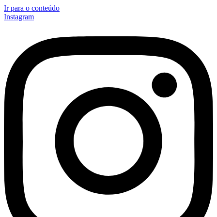
Ir para o conteúdo
Instagram