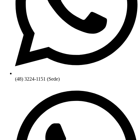
(48) 3224-1151 (Sede)