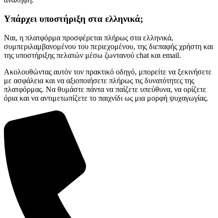
Υπάρχει υποστήριξη στα ελληνικά;
Ναι, η πλατφόρμα προσφέρεται πλήρως στα ελληνικά,
συμπεριλαμβανομένου του περιεχομένου, της διεπαφής χρήστη και
της υποστήριξης πελατών μέσω ζωντανού chat και email.
Ακολουθώντας αυτόν τον πρακτικό οδηγό, μπορείτε να ξεκινήσετε
με ασφάλεια και να αξιοποιήσετε πλήρως τις δυνατότητες της
πλατφόρμας. Να θυμάστε πάντα να παίζετε υπεύθυνα, να ορίζετε
όρια και να αντιμετωπίζετε το παιχνίδι ως μια μορφή ψυχαγωγίας.