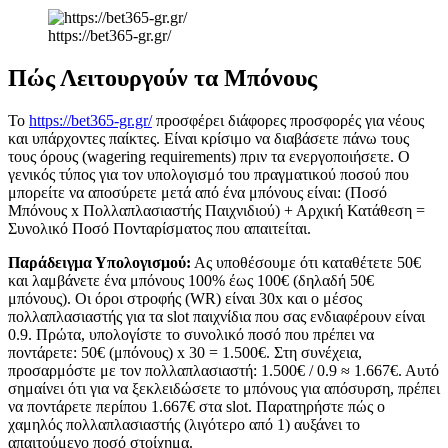
https://bet365-gr.gr/
Πώς Λειτουργούν τα Μπόνους
Το
https://bet365-gr.gr/
προσφέρει διάφορες προσφορές για νέους
και υπάρχοντες παίκτες. Είναι κρίσιμο να διαβάσετε πάνω τους
τους όρους (wagering requirements) πριν τα ενεργοποιήσετε. Ο
γενικός τύπος για τον υπολογισμό του πραγματικού ποσού που
μπορείτε να αποσύρετε μετά από ένα μπόνους είναι: (Ποσό
Μπόνους x Πολλαπλασιαστής Παιχνιδιού) + Αρχική Κατάθεση =
Συνολικό Ποσό Πονταρίσματος που απαιτείται.
Παράδειγμα Υπολογισμού:
Ας υποθέσουμε ότι καταθέτετε 50€
και λαμβάνετε ένα μπόνους 100% έως 100€ (δηλαδή 50€
μπόνους). Οι όροι στροφής (WR) είναι 30x και ο μέσος
πολλαπλασιαστής για τα slot παιχνίδια που σας ενδιαφέρουν είναι
0.9. Πρώτα, υπολογίστε το συνολικό ποσό που πρέπει να
ποντάρετε: 50€ (μπόνους) x 30 = 1.500€. Στη συνέχεια,
προσαρμόστε με τον πολλαπλασιαστή: 1.500€ / 0.9 ≈ 1.667€. Αυτό
σημαίνει ότι για να ξεκλειδώσετε το μπόνους για απόσυρση, πρέπει
να ποντάρετε περίπου 1.667€ στα slot. Παρατηρήστε πώς ο
χαμηλός πολλαπλασιαστής (λιγότερο από 1) αυξάνει το
απαιτούμενο ποσό στοίχημα.