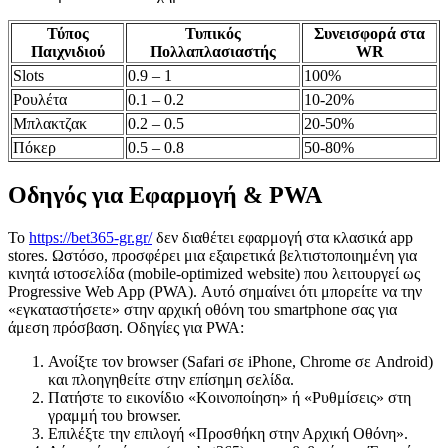
Τύπος
Τυπικός
Συνεισφορά στα
Παιχνιδιού
Πολλαπλασιαστής
WR
Slots
0.9 – 1
100%
Ρουλέτα
0.1 – 0.2
10-20%
Μπλακτζακ
0.2 – 0.5
20-50%
Πόκερ
0.5 – 0.8
50-80%
Οδηγός για Εφαρμογή & PWA
Το
https://bet365-gr.gr/
δεν διαθέτει εφαρμογή στα κλασικά app
stores. Ωστόσο, προσφέρει μια εξαιρετικά βελτιστοποιημένη για
κινητά ιστοσελίδα (mobile-optimized website) που λειτουργεί ως
Progressive Web App (PWA). Αυτό σημαίνει ότι μπορείτε να την
«εγκαταστήσετε» στην αρχική οθόνη του smartphone σας για
άμεση πρόσβαση. Οδηγίες για PWA:
Ανοίξτε τον browser (Safari σε iPhone, Chrome σε Android)
και πλοηγηθείτε στην επίσημη σελίδα.
Πατήστε το εικονίδιο «Κοινοποίηση» ή «Ρυθμίσεις» στη
γραμμή του browser.
Επιλέξτε την επιλογή «Προσθήκη στην Αρχική Οθόνη».