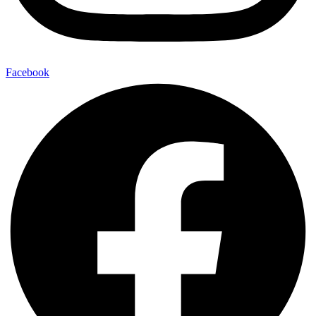
Facebook