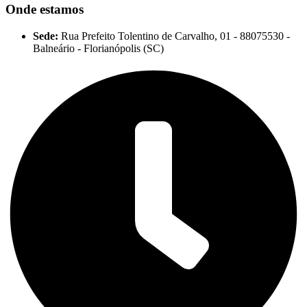
Onde estamos
Sede:
Rua Prefeito Tolentino de Carvalho, 01 - 88075530 -
Balneário - Florianópolis (SC)