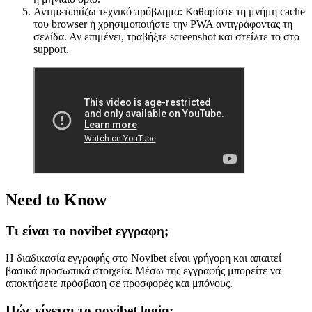
Αντιμετωπίζω τεχνικό πρόβλημα: Καθαρίστε τη μνήμη cache
του browser ή χρησιμοποιήστε την PWA αντιγράφοντας τη
σελίδα. Αν επιμένει, τραβήξτε screenshot και στείλτε το στο
support.
Need to Know
Τι είναι το novibet εγγραφη;
Η διαδικασία εγγραφής στο Novibet είναι γρήγορη και απαιτεί
βασικά προσωπικά στοιχεία. Μέσω της εγγραφής μπορείτε να
αποκτήσετε πρόσβαση σε προσφορές και μπόνους.
Πώς γίνεται το novibet login;