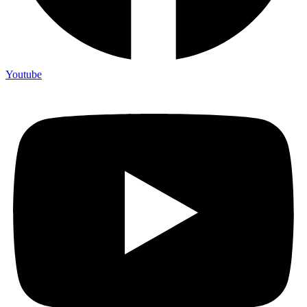
Youtube