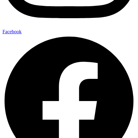
Facebook