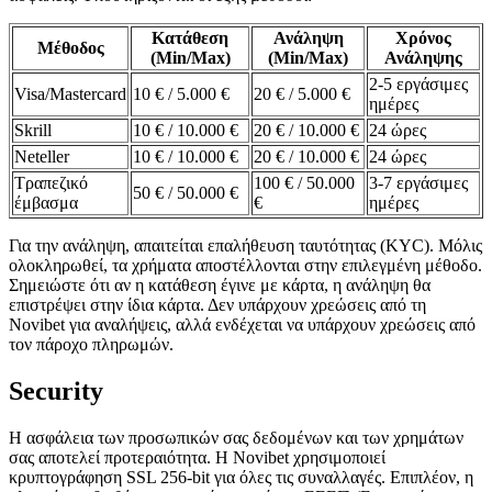
Κατάθεση
Ανάληψη
Χρόνος
Μέθοδος
(Min/Max)
(Min/Max)
Ανάληψης
2-5 εργάσιμες
Visa/Mastercard
10 € / 5.000 €
20 € / 5.000 €
ημέρες
Skrill
10 € / 10.000 €
20 € / 10.000 €
24 ώρες
Neteller
10 € / 10.000 €
20 € / 10.000 €
24 ώρες
Τραπεζικό
100 € / 50.000
3-7 εργάσιμες
50 € / 50.000 €
έμβασμα
€
ημέρες
Για την ανάληψη, απαιτείται επαλήθευση ταυτότητας (KYC). Μόλις
ολοκληρωθεί, τα χρήματα αποστέλλονται στην επιλεγμένη μέθοδο.
Σημειώστε ότι αν η κατάθεση έγινε με κάρτα, η ανάληψη θα
επιστρέψει στην ίδια κάρτα. Δεν υπάρχουν χρεώσεις από τη
Novibet για αναλήψεις, αλλά ενδέχεται να υπάρχουν χρεώσεις από
τον πάροχο πληρωμών.
Security
Η ασφάλεια των προσωπικών σας δεδομένων και των χρημάτων
σας αποτελεί προτεραιότητα. Η Novibet χρησιμοποιεί
κρυπτογράφηση SSL 256-bit για όλες τις συναλλαγές. Επιπλέον, η