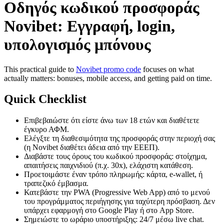
Οδηγός κωδικού προσφοράς
Novibet: Εγγραφή, login,
υπολογισμός μπόνους
This practical guide to
Novibet promo code
focuses on what
actually matters: bonuses, mobile access, and getting paid on time.
Quick Checklist
Επιβεβαιώστε ότι είστε άνω των 18 ετών και διαθέτετε
έγκυρο ΑΦΜ.
Ελέγξτε τη διαθεσιμότητα της προσφοράς στην περιοχή σας
(η Novibet διαθέτει άδεια από την ΕΕΕΠ).
Διαβάστε τους όρους του κωδικού προσφοράς: στοίχημα,
απαιτήσεις παιχνιδιού (π.χ. 30x), ελάχιστη κατάθεση.
Προετοιμάστε έναν τρόπο πληρωμής: κάρτα, e-wallet, ή
τραπεζικό έμβασμα.
Κατεβάστε την PWA (Progressive Web App) από το μενού
του προγράμματος περιήγησης για ταχύτερη πρόσβαση. Δεν
υπάρχει εφαρμογή στο Google Play ή στο App Store.
Σημειώστε το ωράριο υποστήριξης: 24/7 μέσω live chat.