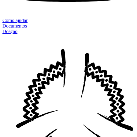
Como ajudar
Documentos
Doação