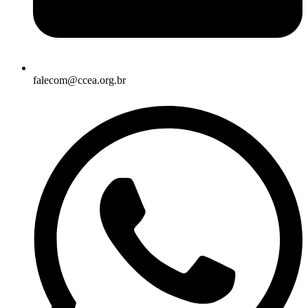
falecom@ccea.org.br