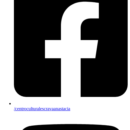
/centroculturalescravaanastacia