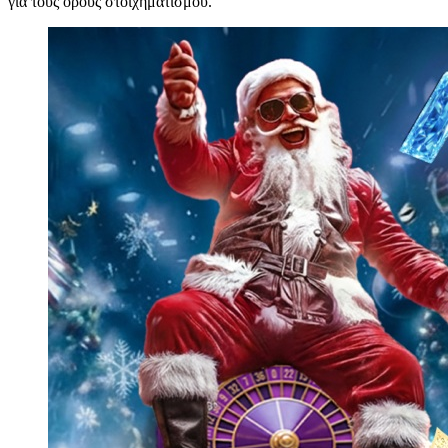
για τους όρους στοιχηματισμού.