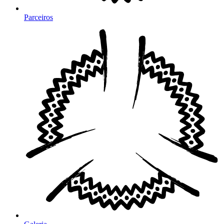
Parceiros