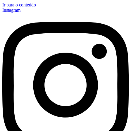
Ir para o conteúdo
Instagram