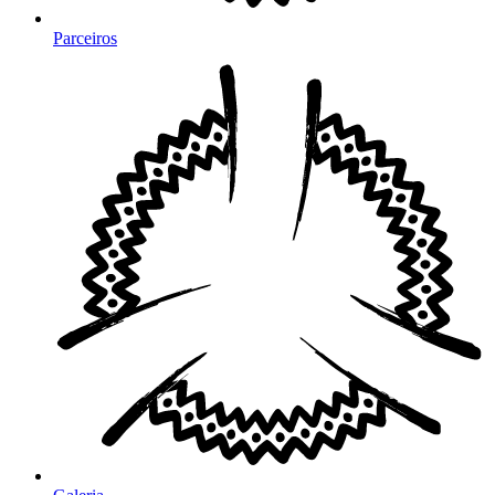
Parceiros