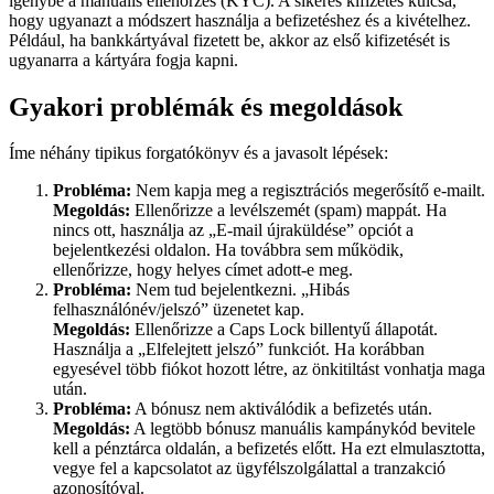
igénybe a manuális ellenőrzés (KYC). A sikeres kifizetés kulcsa,
hogy ugyanazt a módszert használja a befizetéshez és a kivételhez.
Például, ha bankkártyával fizetett be, akkor az első kifizetését is
ugyanarra a kártyára fogja kapni.
Gyakori problémák és megoldások
Íme néhány tipikus forgatókönyv és a javasolt lépések:
Probléma:
Nem kapja meg a regisztrációs megerősítő e-mailt.
Megoldás:
Ellenőrizze a levélszemét (spam) mappát. Ha
nincs ott, használja az „E-mail újraküldése” opciót a
bejelentkezési oldalon. Ha továbbra sem működik,
ellenőrizze, hogy helyes címet adott-e meg.
Probléma:
Nem tud bejelentkezni. „Hibás
felhasználónév/jelszó” üzenetet kap.
Megoldás:
Ellenőrizze a Caps Lock billentyű állapotát.
Használja a „Elfelejtett jelszó” funkciót. Ha korábban
egyesével több fiókot hozott létre, az önkitiltást vonhatja maga
után.
Probléma:
A bónusz nem aktiválódik a befizetés után.
Megoldás:
A legtöbb bónusz manuális kampánykód bevitele
kell a pénztárca oldalán, a befizetés előtt. Ha ezt elmulasztotta,
vegye fel a kapcsolatot az ügyfélszolgálattal a tranzakció
azonosítóval.