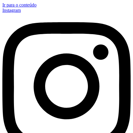
Ir para o conteúdo
Instagram