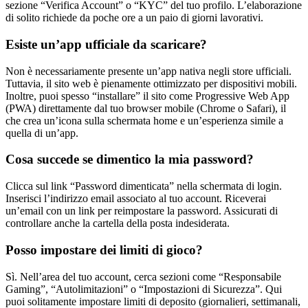
sezione “Verifica Account” o “KYC” del tuo profilo. L’elaborazione
di solito richiede da poche ore a un paio di giorni lavorativi.
Esiste un’app ufficiale da scaricare?
Non è necessariamente presente un’app nativa negli store ufficiali.
Tuttavia, il sito web è pienamente ottimizzato per dispositivi mobili.
Inoltre, puoi spesso “installare” il sito come Progressive Web App
(PWA) direttamente dal tuo browser mobile (Chrome o Safari), il
che crea un’icona sulla schermata home e un’esperienza simile a
quella di un’app.
Cosa succede se dimentico la mia password?
Clicca sul link “Password dimenticata” nella schermata di login.
Inserisci l’indirizzo email associato al tuo account. Riceverai
un’email con un link per reimpostare la password. Assicurati di
controllare anche la cartella della posta indesiderata.
Posso impostare dei limiti di gioco?
Sì. Nell’area del tuo account, cerca sezioni come “Responsabile
Gaming”, “Autolimitazioni” o “Impostazioni di Sicurezza”. Qui
puoi solitamente impostare limiti di deposito (giornalieri, settimanali,