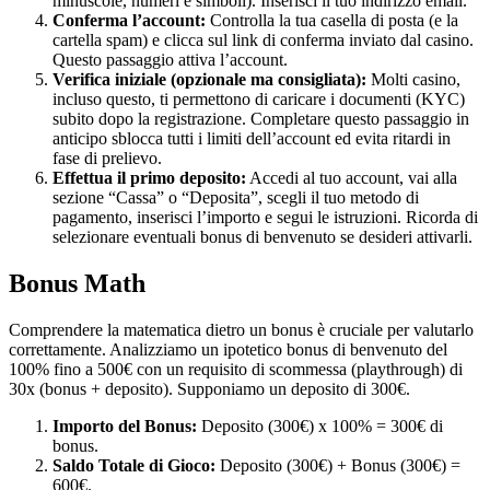
minuscole, numeri e simboli). Inserisci il tuo indirizzo email.
Conferma l’account:
Controlla la tua casella di posta (e la
cartella spam) e clicca sul link di conferma inviato dal casino.
Questo passaggio attiva l’account.
Verifica iniziale (opzionale ma consigliata):
Molti casino,
incluso questo, ti permettono di caricare i documenti (KYC)
subito dopo la registrazione. Completare questo passaggio in
anticipo sblocca tutti i limiti dell’account ed evita ritardi in
fase di prelievo.
Effettua il primo deposito:
Accedi al tuo account, vai alla
sezione “Cassa” o “Deposita”, scegli il tuo metodo di
pagamento, inserisci l’importo e segui le istruzioni. Ricorda di
selezionare eventuali bonus di benvenuto se desideri attivarli.
Bonus Math
Comprendere la matematica dietro un bonus è cruciale per valutarlo
correttamente. Analizziamo un ipotetico bonus di benvenuto del
100% fino a 500€ con un requisito di scommessa (playthrough) di
30x (bonus + deposito). Supponiamo un deposito di 300€.
Importo del Bonus:
Deposito (300€) x 100% = 300€ di
bonus.
Saldo Totale di Gioco:
Deposito (300€) + Bonus (300€) =
600€.