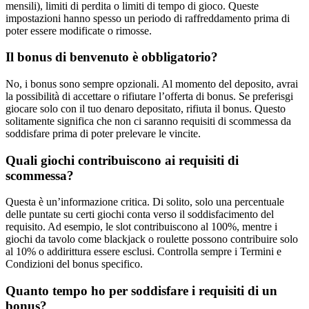
mensili), limiti di perdita o limiti di tempo di gioco. Queste
impostazioni hanno spesso un periodo di raffreddamento prima di
poter essere modificate o rimosse.
Il bonus di benvenuto è obbligatorio?
No, i bonus sono sempre opzionali. Al momento del deposito, avrai
la possibilità di accettare o rifiutare l’offerta di bonus. Se preferisgi
giocare solo con il tuo denaro depositato, rifiuta il bonus. Questo
solitamente significa che non ci saranno requisiti di scommessa da
soddisfare prima di poter prelevare le vincite.
Quali giochi contribuiscono ai requisiti di
scommessa?
Questa è un’informazione critica. Di solito, solo una percentuale
delle puntate su certi giochi conta verso il soddisfacimento del
requisito. Ad esempio, le slot contribuiscono al 100%, mentre i
giochi da tavolo come blackjack o roulette possono contribuire solo
al 10% o addirittura essere esclusi. Controlla sempre i Termini e
Condizioni del bonus specifico.
Quanto tempo ho per soddisfare i requisiti di un
bonus?