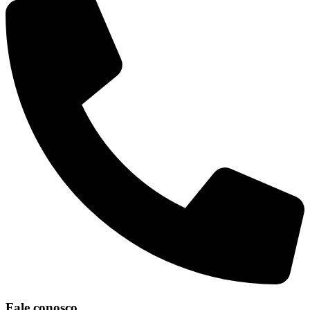
Fale conosco