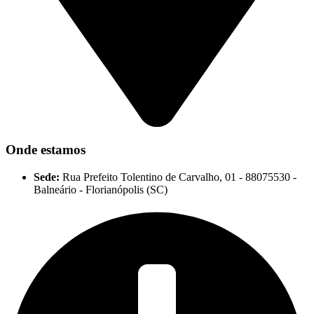
Onde estamos
Sede:
Rua Prefeito Tolentino de Carvalho, 01 - 88075530 -
Balneário - Florianópolis (SC)