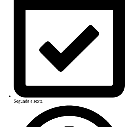
Segunda a sexta