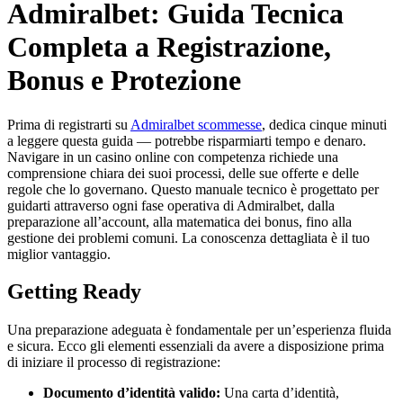
Admiralbet: Guida Tecnica
Completa a Registrazione,
Bonus e Protezione
Prima di registrarti su
Admiralbet scommesse
, dedica cinque minuti
a leggere questa guida — potrebbe risparmiarti tempo e denaro.
Navigare in un casino online con competenza richiede una
comprensione chiara dei suoi processi, delle sue offerte e delle
regole che lo governano. Questo manuale tecnico è progettato per
guidarti attraverso ogni fase operativa di Admiralbet, dalla
preparazione all’account, alla matematica dei bonus, fino alla
gestione dei problemi comuni. La conoscenza dettagliata è il tuo
miglior vantaggio.
Getting Ready
Una preparazione adeguata è fondamentale per un’esperienza fluida
e sicura. Ecco gli elementi essenziali da avere a disposizione prima
di iniziare il processo di registrazione:
Documento d’identità valido:
Una carta d’identità,