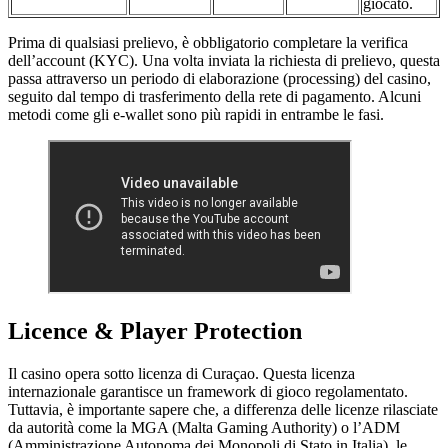
giocato.
Prima di qualsiasi prelievo, è obbligatorio completare la verifica
dell’account (KYC). Una volta inviata la richiesta di prelievo, questa
passa attraverso un periodo di elaborazione (processing) del casino,
seguito dal tempo di trasferimento della rete di pagamento. Alcuni
metodi come gli e-wallet sono più rapidi in entrambe le fasi.
Licence & Player Protection
Il casino opera sotto licenza di Curaçao. Questa licenza
internazionale garantisce un framework di gioco regolamentato.
Tuttavia, è importante sapere che, a differenza delle licenze rilasciate
da autorità come la MGA (Malta Gaming Authority) o l’ADM
(Amministrazione Autonoma dei Monopoli di Stato in Italia), le