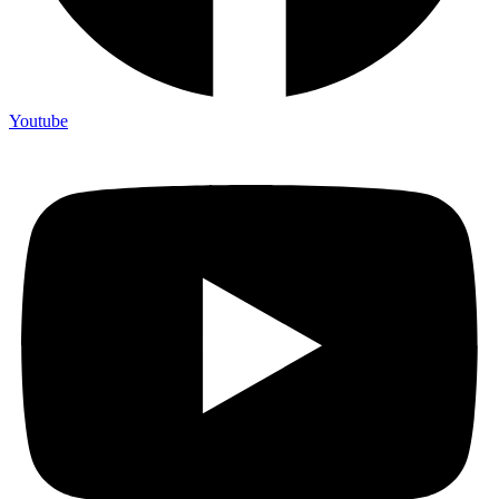
Youtube