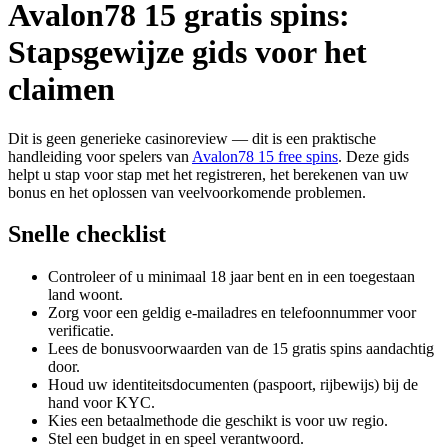
Avalon78 15 gratis spins:
Stapsgewijze gids voor het
claimen
Dit is geen generieke casinoreview — dit is een praktische
handleiding voor spelers van
Avalon78 15 free spins
. Deze gids
helpt u stap voor stap met het registreren, het berekenen van uw
bonus en het oplossen van veelvoorkomende problemen.
Snelle checklist
Controleer of u minimaal 18 jaar bent en in een toegestaan
land woont.
Zorg voor een geldig e-mailadres en telefoonnummer voor
verificatie.
Lees de bonusvoorwaarden van de 15 gratis spins aandachtig
door.
Houd uw identiteitsdocumenten (paspoort, rijbewijs) bij de
hand voor KYC.
Kies een betaalmethode die geschikt is voor uw regio.
Stel een budget in en speel verantwoord.