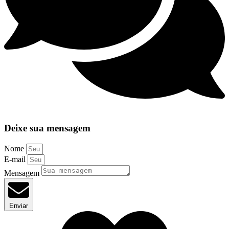
Deixe sua mensagem
Nome
E-mail
Mensagem
Enviar