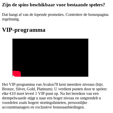
Zijn de spins beschikbaar voor bestaande spelers?
Dat hangt af van de lopende promoties. Controleer de bonuspagina
regelmatig.
VIP-programma
Het VIP-programma van Avalon78 kent meerdere niveaus (bijv.
Bronze, Silver, Gold, Platinum). U verdient punten door te spelen:
elke €10 inzet levert 1 VIP-punt op. Na het bereiken van een
drempelwaarde stijgt u naar een hoger niveau en ontgrendelt u
voordelen zoals hogere stortingslimieten, persoonlijke
accountmanagers en exclusieve bonusaanbiedingen.