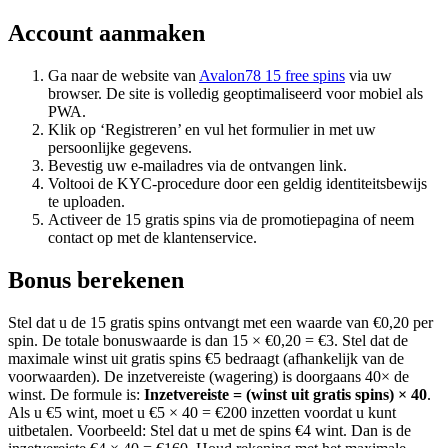
Account aanmaken
Ga naar de website van
Avalon78 15 free spins
via uw
browser. De site is volledig geoptimaliseerd voor mobiel als
PWA.
Klik op ‘Registreren’ en vul het formulier in met uw
persoonlijke gegevens.
Bevestig uw e-mailadres via de ontvangen link.
Voltooi de KYC-procedure door een geldig identiteitsbewijs
te uploaden.
Activeer de 15 gratis spins via de promotiepagina of neem
contact op met de klantenservice.
Bonus berekenen
Stel dat u de 15 gratis spins ontvangt met een waarde van €0,20 per
spin. De totale bonuswaarde is dan 15 × €0,20 = €3. Stel dat de
maximale winst uit gratis spins €5 bedraagt (afhankelijk van de
voorwaarden). De inzetvereiste (wagering) is doorgaans 40× de
winst. De formule is:
Inzetvereiste = (winst uit gratis spins) × 40
.
Als u €5 wint, moet u €5 × 40 = €200 inzetten voordat u kunt
uitbetalen. Voorbeeld: Stel dat u met de spins €4 wint. Dan is de