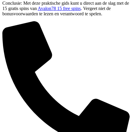
Conclusie: Met deze praktische gids kunt u direct aan de slag met de
15 gratis spins van
Avalon78 15 free spins
. Vergeet niet de
bonusvoorwaarden te lezen en verantwoord te spelen.