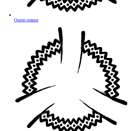
Quem somos