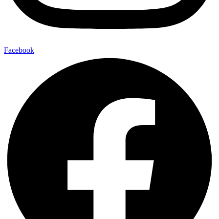
Facebook