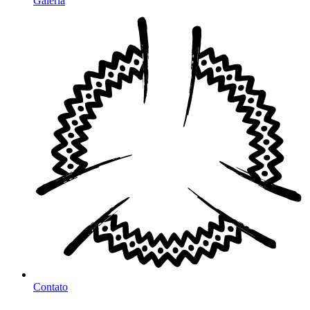
Galeria
Contato