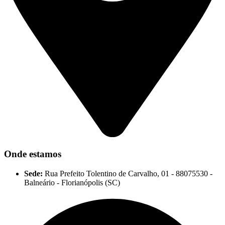
Onde estamos
Sede:
Rua Prefeito Tolentino de Carvalho, 01 - 88075530 -
Balneário - Florianópolis (SC)