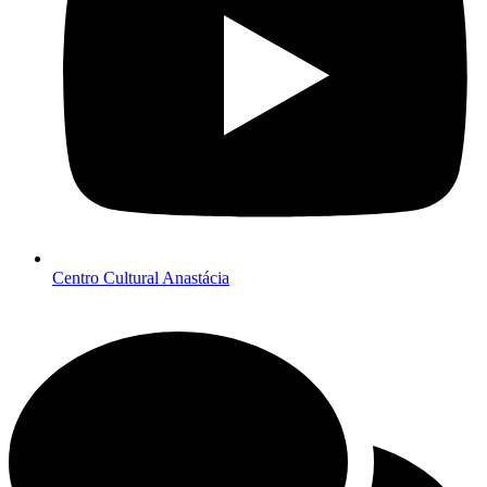
Centro Cultural Anastácia