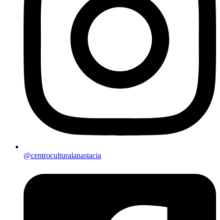
@centroculturalanastacia