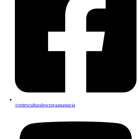
/centroculturalescravaanastacia