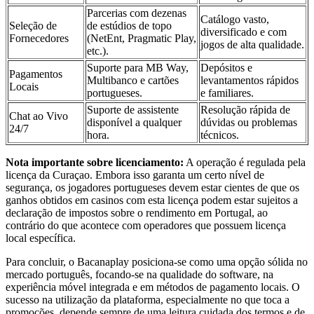
Parcerias com dezenas
Catálogo vasto,
Seleção de
de estúdios de topo
diversificado e com
Fornecedores
(NetEnt, Pragmatic Play,
jogos de alta qualidade.
etc.).
Suporte para MB Way,
Depósitos e
Pagamentos
Multibanco e cartões
levantamentos rápidos
Locais
portugueses.
e familiares.
Suporte de assistente
Resolução rápida de
Chat ao Vivo
disponível a qualquer
dúvidas ou problemas
24/7
hora.
técnicos.
Nota importante sobre licenciamento:
A operação é regulada pela
licença da Curaçao. Embora isso garanta um certo nível de
segurança, os jogadores portugueses devem estar cientes de que os
ganhos obtidos em casinos com esta licença podem estar sujeitos a
declaração de impostos sobre o rendimento em Portugal, ao
contrário do que acontece com operadores que possuem licença
local específica.
Para concluir, o Bacanaplay posiciona-se como uma opção sólida no
mercado português, focando-se na qualidade do software, na
experiência móvel integrada e em métodos de pagamento locais. O
sucesso na utilização da plataforma, especialmente no que toca a
promoções, depende sempre de uma leitura cuidada dos termos e de