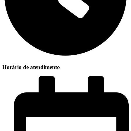
Horário de atendimento