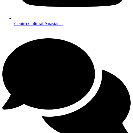
Centro Cultural Anastácia