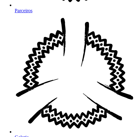
Parceiros