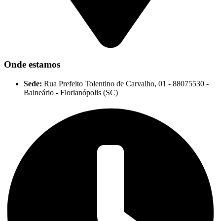
Onde estamos
Sede:
Rua Prefeito Tolentino de Carvalho, 01 - 88075530 -
Balneário - Florianópolis (SC)