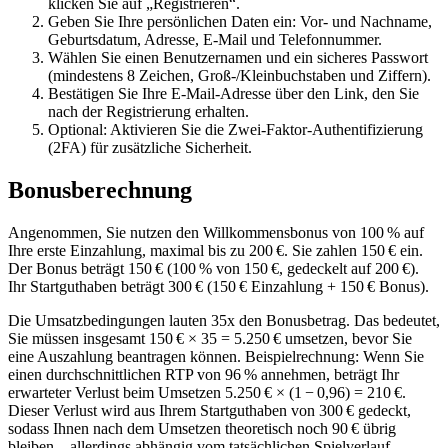
klicken Sie auf „Registrieren“.
Geben Sie Ihre persönlichen Daten ein: Vor‑ und Nachname,
Geburtsdatum, Adresse, E‑Mail und Telefonnummer.
Wählen Sie einen Benutzernamen und ein sicheres Passwort
(mindestens 8 Zeichen, Groß‑/Kleinbuchstaben und Ziffern).
Bestätigen Sie Ihre E‑Mail-Adresse über den Link, den Sie
nach der Registrierung erhalten.
Optional: Aktivieren Sie die Zwei-Faktor-Authentifizierung
(2FA) für zusätzliche Sicherheit.
Bonusberechnung
Angenommen, Sie nutzen den Willkommensbonus von 100 % auf
Ihre erste Einzahlung, maximal bis zu 200 €. Sie zahlen 150 € ein.
Der Bonus beträgt 150 € (100 % von 150 €, gedeckelt auf 200 €).
Ihr Startguthaben beträgt 300 € (150 € Einzahlung + 150 € Bonus).
Die Umsatzbedingungen lauten 35x den Bonusbetrag. Das bedeutet,
Sie müssen insgesamt 150 € × 35 = 5.250 € umsetzen, bevor Sie
eine Auszahlung beantragen können. Beispielrechnung: Wenn Sie
einen durchschnittlichen RTP von 96 % annehmen, beträgt Ihr
erwarteter Verlust beim Umsetzen 5.250 € × (1 − 0,96) = 210 €.
Dieser Verlust wird aus Ihrem Startguthaben von 300 € gedeckt,
sodass Ihnen nach dem Umsetzen theoretisch noch 90 € übrig
bleiben – allerdings abhängig vom tatsächlichen Spielverlauf.