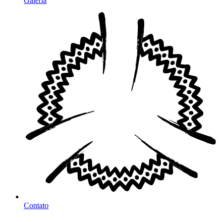
Galeria
Contato