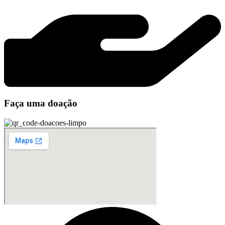
Faça uma doação