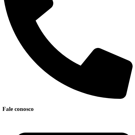
Fale conosco