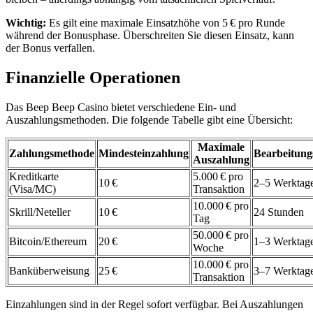
Wichtig:
Es gilt eine maximale Einsatzhöhe von 5 € pro Runde
während der Bonusphase. Überschreiten Sie diesen Einsatz, kann
der Bonus verfallen.
Finanzielle Operationen
Das Beep Beep Casino bietet verschiedene Ein‑ und
Auszahlungsmethoden. Die folgende Tabelle gibt eine Übersicht:
Maximale
Zahlungsmethode
Mindesteinzahlung
Bearbeitungs
Auszahlung
Kreditkarte
5.000 € pro
10 €
2–5 Werktag
(Visa/MC)
Transaktion
10.000 € pro
Skrill/Neteller
10 €
24 Stunden
Tag
50.000 € pro
Bitcoin/Ethereum
20 €
1–3 Werktag
Woche
10.000 € pro
Banküberweisung
25 €
3–7 Werktag
Transaktion
Einzahlungen sind in der Regel sofort verfügbar. Bei Auszahlungen