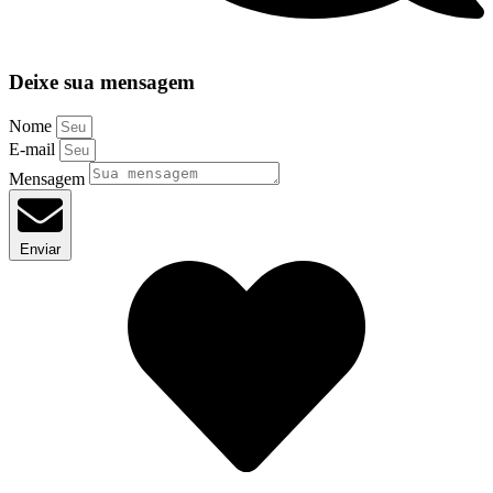
Deixe sua mensagem
Nome
E-mail
Mensagem
Enviar