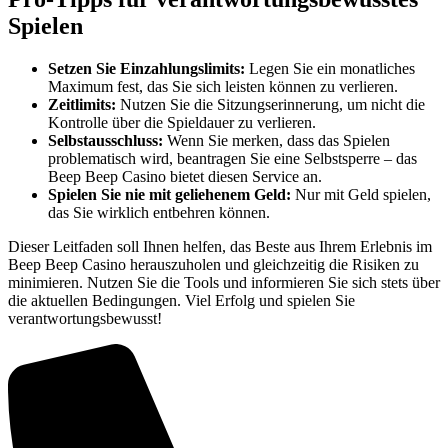
Spielen
Setzen Sie Einzahlungslimits:
Legen Sie ein monatliches
Maximum fest, das Sie sich leisten können zu verlieren.
Zeitlimits:
Nutzen Sie die Sitzungserinnerung, um nicht die
Kontrolle über die Spieldauer zu verlieren.
Selbstausschluss:
Wenn Sie merken, dass das Spielen
problematisch wird, beantragen Sie eine Selbstsperre – das
Beep Beep Casino bietet diesen Service an.
Spielen Sie nie mit geliehenem Geld:
Nur mit Geld spielen,
das Sie wirklich entbehren können.
Dieser Leitfaden soll Ihnen helfen, das Beste aus Ihrem Erlebnis im
Beep Beep Casino herauszuholen und gleichzeitig die Risiken zu
minimieren. Nutzen Sie die Tools und informieren Sie sich stets über
die aktuellen Bedingungen. Viel Erfolg und spielen Sie
verantwortungsbewusst!