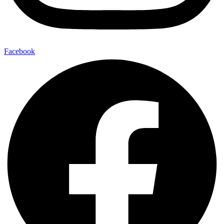
Facebook