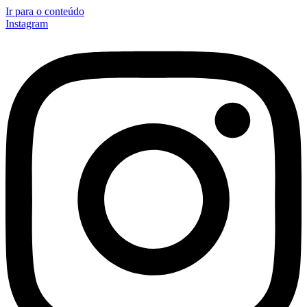
Ir para o conteúdo
Instagram