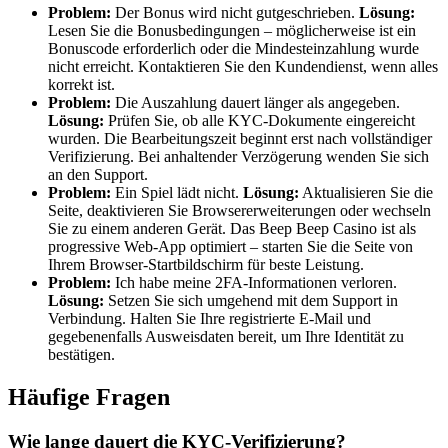
Problem:
Der Bonus wird nicht gutgeschrieben.
Lösung:
Lesen Sie die Bonusbedingungen – möglicherweise ist ein
Bonuscode erforderlich oder die Mindesteinzahlung wurde
nicht erreicht. Kontaktieren Sie den Kundendienst, wenn alles
korrekt ist.
Problem:
Die Auszahlung dauert länger als angegeben.
Lösung:
Prüfen Sie, ob alle KYC-Dokumente eingereicht
wurden. Die Bearbeitungszeit beginnt erst nach vollständiger
Verifizierung. Bei anhaltender Verzögerung wenden Sie sich
an den Support.
Problem:
Ein Spiel lädt nicht.
Lösung:
Aktualisieren Sie die
Seite, deaktivieren Sie Browsererweiterungen oder wechseln
Sie zu einem anderen Gerät. Das Beep Beep Casino ist als
progressive Web-App optimiert – starten Sie die Seite von
Ihrem Browser-Startbildschirm für beste Leistung.
Problem:
Ich habe meine 2FA-Informationen verloren.
Lösung:
Setzen Sie sich umgehend mit dem Support in
Verbindung. Halten Sie Ihre registrierte E-Mail und
gegebenenfalls Ausweisdaten bereit, um Ihre Identität zu
bestätigen.
Häufige Fragen
Wie lange dauert die KYC-Verifizierung?