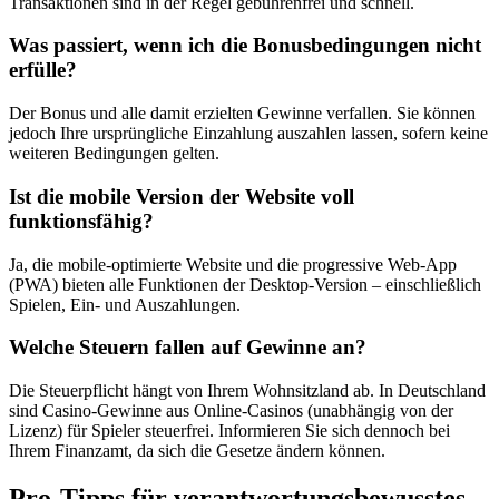
Transaktionen sind in der Regel gebührenfrei und schnell.
Was passiert, wenn ich die Bonusbedingungen nicht
erfülle?
Der Bonus und alle damit erzielten Gewinne verfallen. Sie können
jedoch Ihre ursprüngliche Einzahlung auszahlen lassen, sofern keine
weiteren Bedingungen gelten.
Ist die mobile Version der Website voll
funktionsfähig?
Ja, die mobile-optimierte Website und die progressive Web-App
(PWA) bieten alle Funktionen der Desktop-Version – einschließlich
Spielen, Ein- und Auszahlungen.
Welche Steuern fallen auf Gewinne an?
Die Steuerpflicht hängt von Ihrem Wohnsitzland ab. In Deutschland
sind Casino-Gewinne aus Online-Casinos (unabhängig von der
Lizenz) für Spieler steuerfrei. Informieren Sie sich dennoch bei
Ihrem Finanzamt, da sich die Gesetze ändern können.
Pro-Tipps für verantwortungsbewusstes