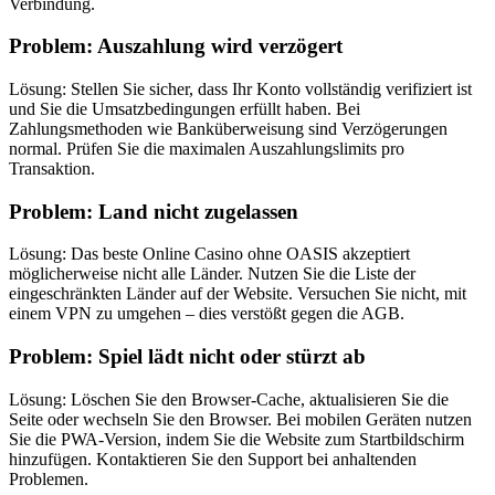
Verbindung.
Problem: Auszahlung wird verzögert
Lösung: Stellen Sie sicher, dass Ihr Konto vollständig verifiziert ist
und Sie die Umsatzbedingungen erfüllt haben. Bei
Zahlungsmethoden wie Banküberweisung sind Verzögerungen
normal. Prüfen Sie die maximalen Auszahlungslimits pro
Transaktion.
Problem: Land nicht zugelassen
Lösung: Das beste Online Casino ohne OASIS akzeptiert
möglicherweise nicht alle Länder. Nutzen Sie die Liste der
eingeschränkten Länder auf der Website. Versuchen Sie nicht, mit
einem VPN zu umgehen – dies verstößt gegen die AGB.
Problem: Spiel lädt nicht oder stürzt ab
Lösung: Löschen Sie den Browser-Cache, aktualisieren Sie die
Seite oder wechseln Sie den Browser. Bei mobilen Geräten nutzen
Sie die PWA-Version, indem Sie die Website zum Startbildschirm
hinzufügen. Kontaktieren Sie den Support bei anhaltenden
Problemen.