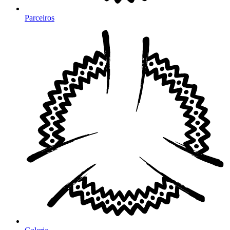
Parceiros