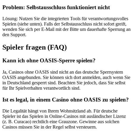
Problem: Selbstausschluss funktioniert nicht
Lösung: Nutzen Sie die integrierten Tools für verantwortungsvolles
Spielen (siehe unten). Falls der Selbstausschluss nicht sofort greift,
wenden Sie sich per E-Mail mit der Bitte um dauerhafte Sperrung an
den Support.
Spieler fragen (FAQ)
Kann ich ohne OASIS-Sperre spielen?
Ja, Casinos ohne OASIS sind nicht an das deutsche Sperrsystem
OASIS angebunden. Sie können sich dort anmelden, auch wenn Sie
in Deutschland gesperrt sind. Beachten Sie jedoch, dass Sie selbst
für Ihr Spielverhalten verantwortlich sind.
Ist es legal, in einem Casino ohne OASIS zu spielen?
Die Legalität hängt von Ihrem Wohnsitzland ab. Für deutsche
Spieler ist das Spielen in Online-Casinos mit ausländischer Lizenz
(z. B. Curacao) rechtlich eine Grauzone. Gewinne aus solchen
Casinos müssen Sie in der Regel selbst versteuern.