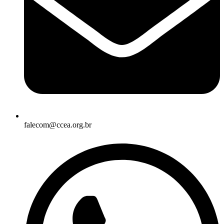
falecom@ccea.org.br