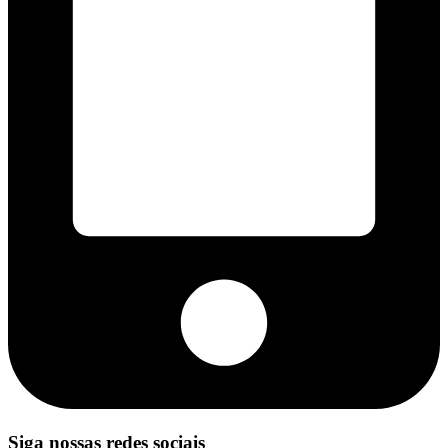
Siga nossas redes sociais