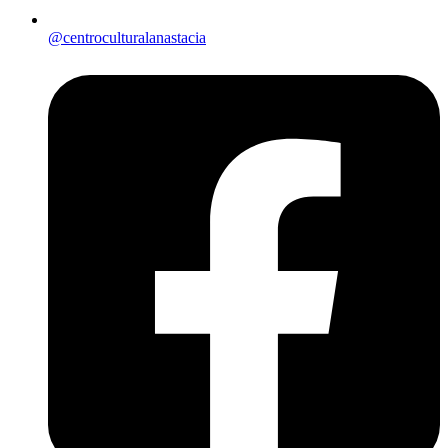
@centroculturalanastacia