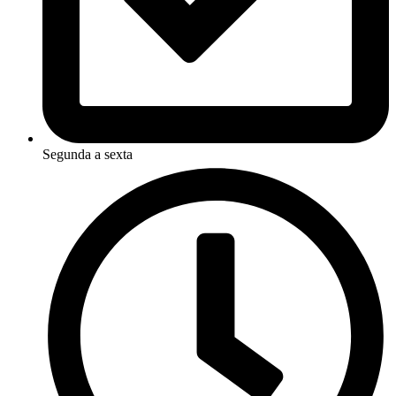
Segunda a sexta