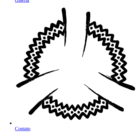
Galeria
Contato