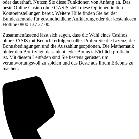
oder dauerhaft. Nutzen Sie diese Funktionen von Anfang an. Das
beste Online Casino ohne OASIS stellt diese Optionen in den
Kontoeinstellungen bereit. Weitere Hilfe finden Sie bei der
Bundeszentrale für gesundheitliche Aufklärung oder der kostenlosen
Hotline 0800 137 27 00.
Zusammenfassend lässt sich sagen, dass die Wahl eines Casinos
ohne OASIS mit Bedacht erfolgen sollte. Prüfen Sie die Lizenz, die
Bonusbedingungen und die Auszahlungsoptionen. Die Mathematik
hinter den Boni zeigt, dass nicht jeder Bonus tatsächlich profitabel
ist. Mit diesem Leitfaden sind Sie bestens gerüstet, um
verantwortungsvoll zu spielen und das Beste aus Ihrem Erlebnis zu
machen.