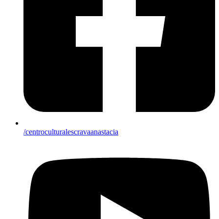
/centroculturalescravaanastacia