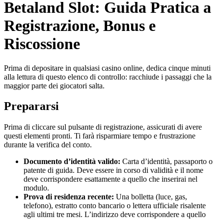
Betaland Slot: Guida Pratica a
Registrazione, Bonus e
Riscossione
Prima di depositare in qualsiasi casino online, dedica cinque minuti
alla lettura di questo elenco di controllo: racchiude i passaggi che la
maggior parte dei giocatori salta.
Prepararsi
Prima di cliccare sul pulsante di registrazione, assicurati di avere
questi elementi pronti. Ti farà risparmiare tempo e frustrazione
durante la verifica del conto.
Documento d’identità valido:
Carta d’identità, passaporto o
patente di guida. Deve essere in corso di validità e il nome
deve corrispondere esattamente a quello che inserirai nel
modulo.
Prova di residenza recente:
Una bolletta (luce, gas,
telefono), estratto conto bancario o lettera ufficiale risalente
agli ultimi tre mesi. L’indirizzo deve corrispondere a quello