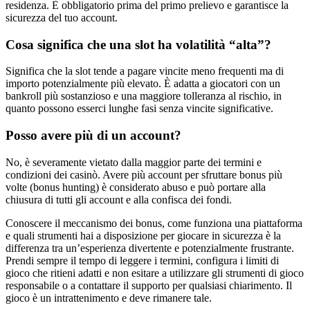
residenza. È obbligatorio prima del primo prelievo e garantisce la
sicurezza del tuo account.
Cosa significa che una slot ha volatilità “alta”?
Significa che la slot tende a pagare vincite meno frequenti ma di
importo potenzialmente più elevato. È adatta a giocatori con un
bankroll più sostanzioso e una maggiore tolleranza al rischio, in
quanto possono esserci lunghe fasi senza vincite significative.
Posso avere più di un account?
No, è severamente vietato dalla maggior parte dei termini e
condizioni dei casinò. Avere più account per sfruttare bonus più
volte (bonus hunting) è considerato abuso e può portare alla
chiusura di tutti gli account e alla confisca dei fondi.
Conoscere il meccanismo dei bonus, come funziona una piattaforma
e quali strumenti hai a disposizione per giocare in sicurezza è la
differenza tra un’esperienza divertente e potenzialmente frustrante.
Prendi sempre il tempo di leggere i termini, configura i limiti di
gioco che ritieni adatti e non esitare a utilizzare gli strumenti di gioco
responsabile o a contattare il supporto per qualsiasi chiarimento. Il
gioco è un intrattenimento e deve rimanere tale.