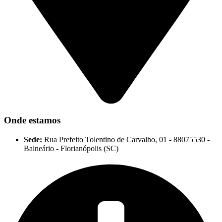
Onde estamos
Sede:
Rua Prefeito Tolentino de Carvalho, 01 - 88075530 -
Balneário - Florianópolis (SC)