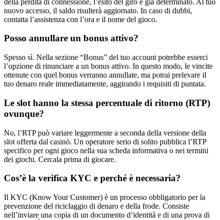
della perdita di connessione, l’esito del giro è già determinato. Al tuo
nuovo accesso, il saldo risulterà aggiornato. In caso di dubbi,
contatta l’assistenza con l’ora e il nome del gioco.
Posso annullare un bonus attivo?
Spesso sì. Nella sezione “Bonus” del tuo account potrebbe esserci
l’opzione di rinunciare a un bonus attivo. In questo modo, le vincite
ottenute con quel bonus verranno annullate, ma potrai prelevare il
tuo denaro reale immediatamente, aggirando i requisiti di puntata.
Le slot hanno la stessa percentuale di ritorno (RTP)
ovunque?
No, l’RTP può variare leggermente a seconda della versione della
slot offerta dal casinò. Un operatore serio di solito pubblica l’RTP
specifico per ogni gioco nella sua scheda informativa o nei termini
dei giochi. Cercala prima di giocare.
Cos’è la verifica KYC e perché è necessaria?
Il KYC (Know Your Customer) è un processo obbligatorio per la
prevenzione del riciclaggio di denaro e della frode. Consiste
nell’inviare una copia di un documento d’identità e di una prova di