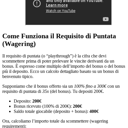
Come Funziona il Requisito di Puntata
(Wagering)
Il requisito di puntata (o “playthrough”) è la cifra che devi
scommettere prima di poter prelevare le vincite derivanti da un
bonus. È espresso come multiplo dell’importo del bonus o del bonus
più il deposito. Ecco un calcolo dettagliato basato su un bonus di
benvenuto tipico.
Supponiamo che il bonus offerto sia un
100% fino a 300€
con un
requisito di puntata di
35x
(del bonus). Tu depositi 200€.
Deposito:
200€
Bonus ricevuto (100% di 200€):
200€
Saldo totale giocabile (deposito + bonus):
400€
Ora, calcoliamo l’importo totale da scommettere (wagering
requirement):