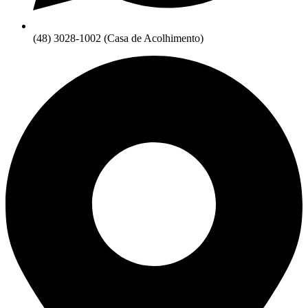
(48) 3028-1002 (Casa de Acolhimento)