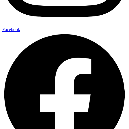
Facebook