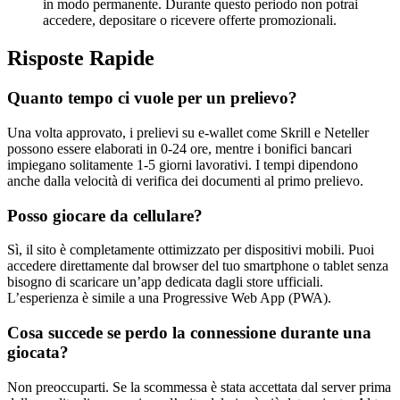
in modo permanente. Durante questo periodo non potrai
accedere, depositare o ricevere offerte promozionali.
Risposte Rapide
Quanto tempo ci vuole per un prelievo?
Una volta approvato, i prelievi su e-wallet come Skrill e Neteller
possono essere elaborati in 0-24 ore, mentre i bonifici bancari
impiegano solitamente 1-5 giorni lavorativi. I tempi dipendono
anche dalla velocità di verifica dei documenti al primo prelievo.
Posso giocare da cellulare?
Sì, il sito è completamente ottimizzato per dispositivi mobili. Puoi
accedere direttamente dal browser del tuo smartphone o tablet senza
bisogno di scaricare un’app dedicata dagli store ufficiali.
L’esperienza è simile a una Progressive Web App (PWA).
Cosa succede se perdo la connessione durante una
giocata?
Non preoccuparti. Se la scommessa è stata accettata dal server prima