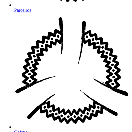
Parceiros