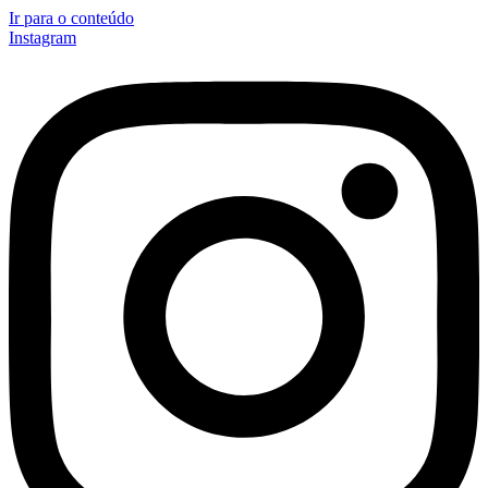
Ir para o conteúdo
Instagram