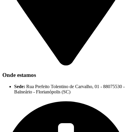
Onde estamos
Sede:
Rua Prefeito Tolentino de Carvalho, 01 - 88075530 -
Balneário - Florianópolis (SC)