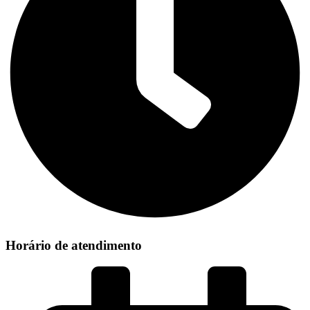
Horário de atendimento