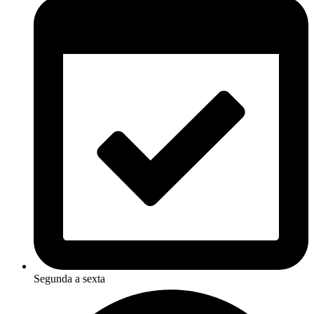
Segunda a sexta