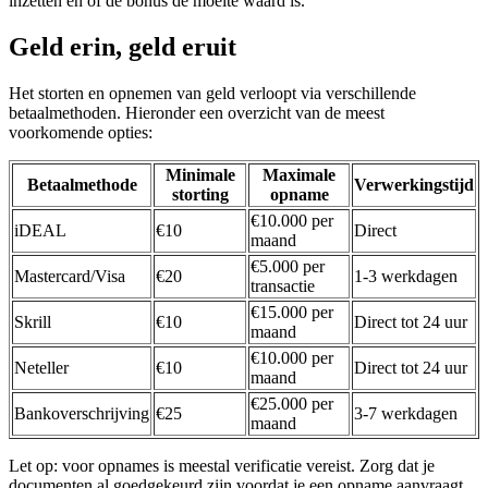
inzetten en of de bonus de moeite waard is.
Geld erin, geld eruit
Het storten en opnemen van geld verloopt via verschillende
betaalmethoden. Hieronder een overzicht van de meest
voorkomende opties:
Minimale
Maximale
Betaalmethode
Verwerkingstijd
storting
opname
€10.000 per
iDEAL
€10
Direct
maand
€5.000 per
Mastercard/Visa
€20
1-3 werkdagen
transactie
€15.000 per
Skrill
€10
Direct tot 24 uur
maand
€10.000 per
Neteller
€10
Direct tot 24 uur
maand
€25.000 per
Bankoverschrijving
€25
3-7 werkdagen
maand
Let op: voor opnames is meestal verificatie vereist. Zorg dat je
documenten al goedgekeurd zijn voordat je een opname aanvraagt.