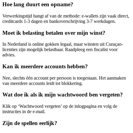
Hoe lang duurt een opname?
Verwerkingstijd hangt af van de methode: e-wallets zijn vaak direct,
creditcards 1-3 dagen en bankoverschrijving 3-7 werkdagen.
Moet ik belasting betalen over mijn winst?
In Nederland is online gokken legaal, maar winsten uit Curaçao-
licenties zijn mogelijk belastbaar. Raadpleeg een fiscalist voor
advies.
Kan ik meerdere accounts hebben?
Nee, slechts één account per persoon is toegestaan. Het aanmaken
van meerdere accounts leidt tot blokkering.
Wat doe ik als ik mijn wachtwoord ben vergeten?
Klik op ‘Wachtwoord vergeten’ op de inlogpagina en volg de
instructies in de e-mail.
Zijn de spellen eerlijk?