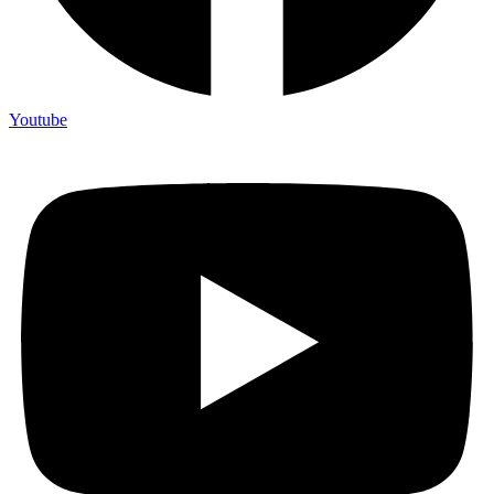
Youtube