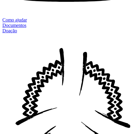
Como ajudar
Documentos
Doação