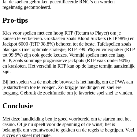
Ja, de spellen gebruiken gecertificeerde RNG’s en worden
regelmatig gecontroleerd.
Pro-tips
Kies voor spellen met een hoog RTP (Return to Player) om je
kansen te verbeteren. Gokkasten zoals Blood Suckers (RTP 98%) en
Jackpot 6000 (RTP 98.8%) behoren tot de beste. Tafelspellen zoals
blackjack (met optimale strategie, RTP ~99.5%) en videopoker (RTP
tot 99.5%) zijn ook goede keuzes. Vermijd spellen met een laag
RTP, zoals sommige progressieve jackpots (RTP vaak onder 90%)
en krasloten. Het verschil in RTP kan op de lange termijn aanzienlijk
zijn.
Bij het spelen via de mobiele browser is het handig om de PWA aan
je startscherm toe te voegen. Zo krijg je meldingen en snellere
toegang. Gebruik de zoekfunctie om je favoriete spel snel te vinden.
Conclusie
Met deze handleiding ben je goed voorbereid om te starten met het
casino. Of je nu speelt voor de spanning of de winst, het is
belangrijk om verantwoord te gokken en de regels te begrijpen. Veel
succes en speel met mate.