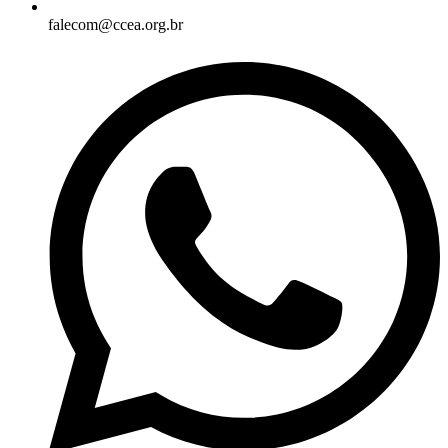
falecom@ccea.org.br