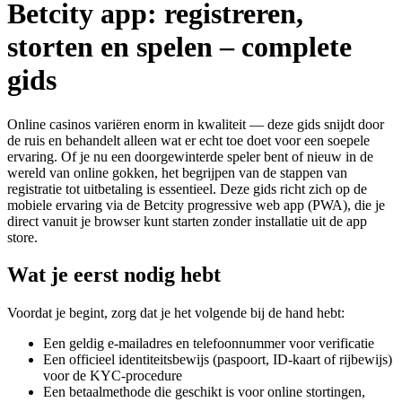
Betcity app: registreren,
storten en spelen – complete
gids
Online casinos variëren enorm in kwaliteit — deze gids snijdt door
de ruis en behandelt alleen wat er echt toe doet voor een soepele
ervaring. Of je nu een doorgewinterde speler bent of nieuw in de
wereld van online gokken, het begrijpen van de stappen van
registratie tot uitbetaling is essentieel. Deze gids richt zich op de
mobiele ervaring via de Betcity progressive web app (PWA), die je
direct vanuit je browser kunt starten zonder installatie uit de app
store.
Wat je eerst nodig hebt
Voordat je begint, zorg dat je het volgende bij de hand hebt:
Een geldig e-mailadres en telefoonnummer voor verificatie
Een officieel identiteitsbewijs (paspoort, ID-kaart of rijbewijs)
voor de KYC-procedure
Een betaalmethode die geschikt is voor online stortingen,