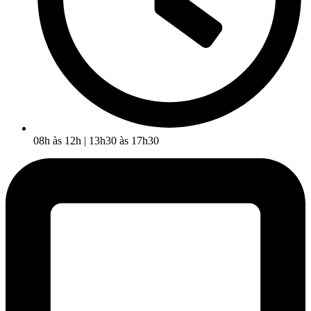
08h às 12h | 13h30 às 17h30