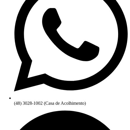
(48) 3028-1002 (Casa de Acolhimento)