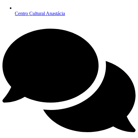
Centro Cultural Anastácia