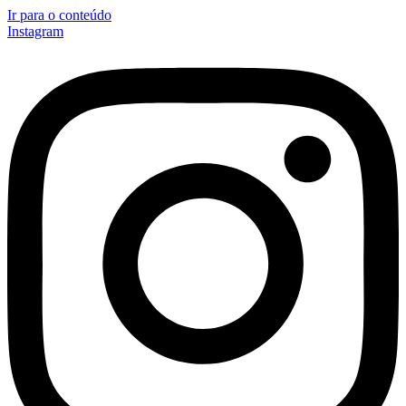
Ir para o conteúdo
Instagram