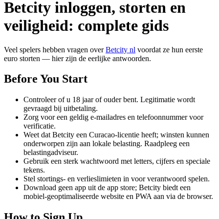
Betcity inloggen, storten en
veiligheid: complete gids
Veel spelers hebben vragen over
Betcity nl
voordat ze hun eerste
euro storten — hier zijn de eerlijke antwoorden.
Before You Start
Controleer of u 18 jaar of ouder bent. Legitimatie wordt
gevraagd bij uitbetaling.
Zorg voor een geldig e-mailadres en telefoonnummer voor
verificatie.
Weet dat Betcity een Curacao-licentie heeft; winsten kunnen
onderworpen zijn aan lokale belasting. Raadpleeg een
belastingadviseur.
Gebruik een sterk wachtwoord met letters, cijfers en speciale
tekens.
Stel stortings- en verlieslimieten in voor verantwoord spelen.
Download geen app uit de app store; Betcity biedt een
mobiel-geoptimaliseerde website en PWA aan via de browser.
How to Sign Up