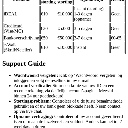
storting
storting
Instant (storting),
iDEAL
€10
€10.000
1-3 dagen
Geen
(opname)
Creditcard
€20
€5.000
3-5 dagen
Geen
(Visa/MC)
Bankoverschrijving
€50
€50.000
3-7 dagen
€0-€5
e-Wallet
€10
€10.000
Instant
Geen
(Skrill/Neteller)
Support Guide
Wachtwoord vergeten:
Klik op ‘Wachtwoord vergeten’ bij
inloggen en volg de resetlink in uw e-mail.
Account verificatie:
Stuur een kopie van uw ID en een
recente rekening via de ‘Mijn account’-pagina. Meestal
binnen 24 uur goedgekeurd.
Stortingsprobleem:
Controleer of u de juiste betaalmethode
gebruikt en of uw bank geen blokkade heeft. Neem contact
op via live chat.
Opname vertraging:
Controleer of uw account geverifieerd
is en of u aan de inzetvereisten voldoet. Anders kan het tot 7
werkdagen duren.