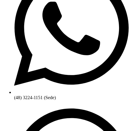
(48) 3224-1151 (Sede)