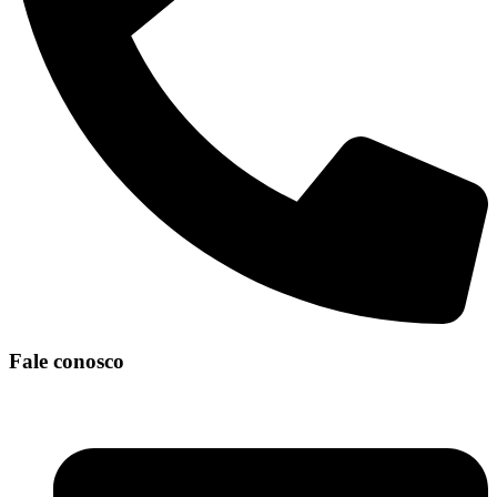
Fale conosco