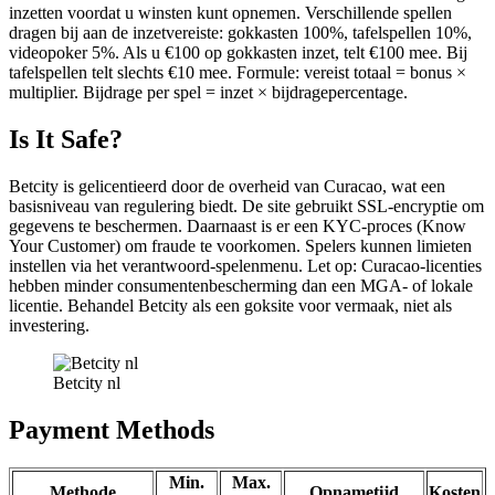
inzetten voordat u winsten kunt opnemen. Verschillende spellen
dragen bij aan de inzetvereiste: gokkasten 100%, tafelspellen 10%,
videopoker 5%. Als u €100 op gokkasten inzet, telt €100 mee. Bij
tafelspellen telt slechts €10 mee. Formule: vereist totaal = bonus ×
multiplier. Bijdrage per spel = inzet × bijdragepercentage.
Is It Safe?
Betcity is gelicentieerd door de overheid van Curacao, wat een
basisniveau van regulering biedt. De site gebruikt SSL-encryptie om
gegevens te beschermen. Daarnaast is er een KYC-proces (Know
Your Customer) om fraude te voorkomen. Spelers kunnen limieten
instellen via het verantwoord-spelenmenu. Let op: Curacao-licenties
hebben minder consumentenbescherming dan een MGA- of lokale
licentie. Behandel Betcity als een goksite voor vermaak, niet als
investering.
Betcity nl
Payment Methods
Min.
Max.
Methode
Opnametijd
Kosten