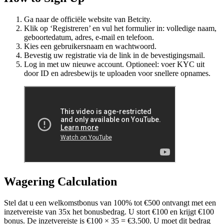
Ga naar de officiële website van Betcity.
Klik op ‘Registreren’ en vul het formulier in: volledige naam,
geboortedatum, adres, e-mail en telefoon.
Kies een gebruikersnaam en wachtwoord.
Bevestig uw registratie via de link in de bevestigingsmail.
Log in met uw nieuwe account. Optioneel: voer KYC uit
door ID en adresbewijs te uploaden voor snellere opnames.
Wagering Calculation
Stel dat u een welkomstbonus van 100% tot €500 ontvangt met een
inzetvereiste van 35x het bonusbedrag. U stort €100 en krijgt €100
bonus. De inzetvereiste is €100 × 35 = €3.500. U moet dit bedrag