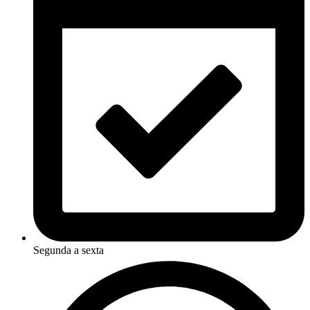
Segunda a sexta