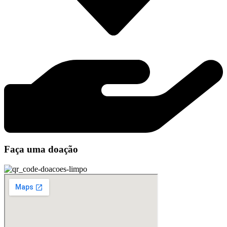
Faça uma doação