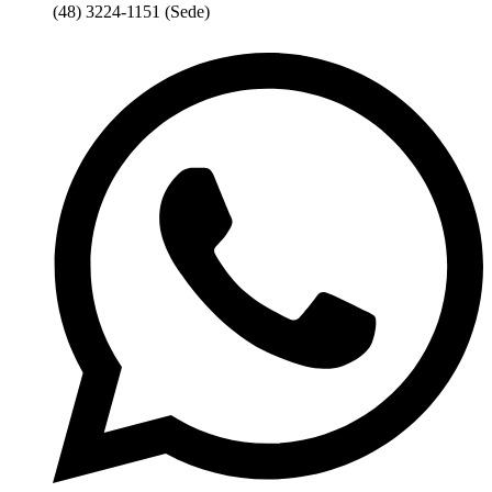
(48) 3224-1151 (Sede)