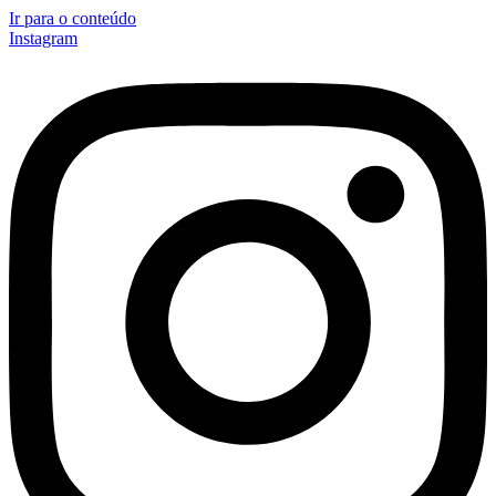
Ir para o conteúdo
Instagram