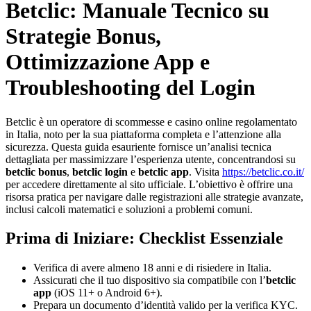
Betclic: Manuale Tecnico su
Strategie Bonus,
Ottimizzazione App e
Troubleshooting del Login
Betclic è un operatore di scommesse e casino online regolamentato
in Italia, noto per la sua piattaforma completa e l’attenzione alla
sicurezza. Questa guida esauriente fornisce un’analisi tecnica
dettagliata per massimizzare l’esperienza utente, concentrandosi su
betclic bonus
,
betclic login
e
betclic app
. Visita
https://betclic.co.it/
per accedere direttamente al sito ufficiale. L’obiettivo è offrire una
risorsa pratica per navigare dalle registrazioni alle strategie avanzate,
inclusi calcoli matematici e soluzioni a problemi comuni.
Prima di Iniziare: Checklist Essenziale
Verifica di avere almeno 18 anni e di risiedere in Italia.
Assicurati che il tuo dispositivo sia compatibile con l’
betclic
app
(iOS 11+ o Android 6+).
Prepara un documento d’identità valido per la verifica KYC.