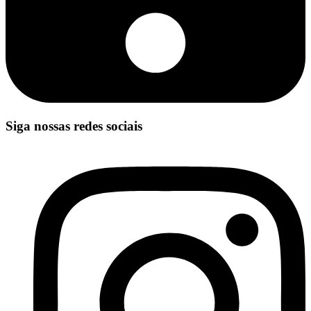
Siga nossas redes sociais