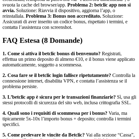
svuota la cache del browser/app.
Problema 2:
betclic app
non si
avvia.
Soluzione: Riavvia il dispositivo, aggiorna l’app, o
reinstallala.
Problema 3: Bonus non accreditato.
Soluzione:
Assicurati di aver inserito un codice bonus, rispettato i termini, e
contatta l’assistenza con screenshot.
FAQ Estesa (8 Domande)
1. Come si attiva il betclic bonus di benvenuto?
Registrati,
effettua un primo deposito di almeno €10, e il bonus viene applicato
automaticamente, soggetto a scommessa.
2. Cosa fare se il betclic login fallisce ripetutamente?
Controlla la
connessione internet, disabilita VPN, e contatta l’assistenza se il
problema persiste.
3. L’betclic app è sicura per le transazioni finanziarie?
Sì, usa gli
stessi protocolli di sicurezza del sito web, inclusa crittografia SSL.
4. Quali sono i requisiti di scommessa per i bonus?
Varia, ma
tipicamente 5x-10x l’importo bonus + deposito; controlla i termini
specifici.
5. Come prelevare le vincite da Betclic?
Vai alla sezione “Cassa”,