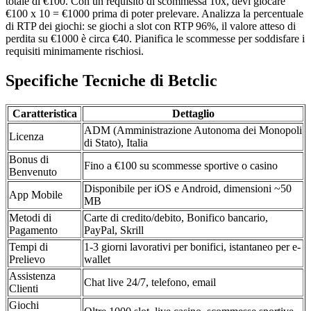
totale di €100. Con un requisito di scommessa 10x, devi giocare
€100 x 10 = €1000 prima di poter prelevare. Analizza la percentuale
di RTP dei giochi: se giochi a slot con RTP 96%, il valore atteso di
perdita su €1000 è circa €40. Pianifica le scommesse per soddisfare i
requisiti minimamente rischiosi.
Specifiche Tecniche di Betclic
Caratteristica
Dettaglio
ADM (Amministrazione Autonoma dei Monopoli
Licenza
di Stato), Italia
Bonus di
Fino a €100 su scommesse sportive o casino
Benvenuto
Disponibile per iOS e Android, dimensioni ~50
App Mobile
MB
Metodi di
Carte di credito/debito, Bonifico bancario,
Pagamento
PayPal, Skrill
Tempi di
1-3 giorni lavorativi per bonifici, istantaneo per e-
Prelievo
wallet
Assistenza
Chat live 24/7, telefono, email
Clienti
Giochi