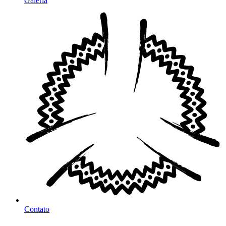
Galeria
Contato