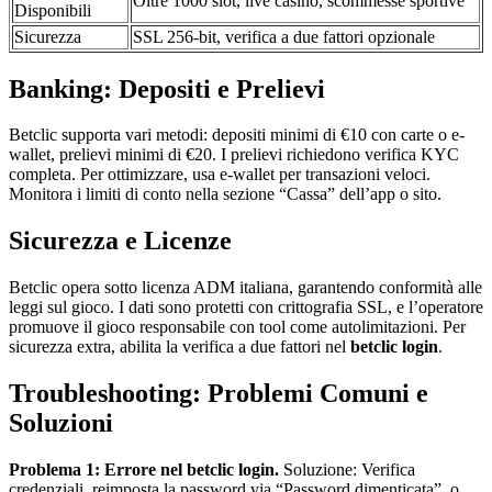
Oltre 1000 slot, live casino, scommesse sportive
Disponibili
Sicurezza
SSL 256-bit, verifica a due fattori opzionale
Banking: Depositi e Prelievi
Betclic supporta vari metodi: depositi minimi di €10 con carte o e-
wallet, prelievi minimi di €20. I prelievi richiedono verifica KYC
completa. Per ottimizzare, usa e-wallet per transazioni veloci.
Monitora i limiti di conto nella sezione “Cassa” dell’app o sito.
Sicurezza e Licenze
Betclic opera sotto licenza ADM italiana, garantendo conformità alle
leggi sul gioco. I dati sono protetti con crittografia SSL, e l’operatore
promuove il gioco responsabile con tool come autolimitazioni. Per
sicurezza extra, abilita la verifica a due fattori nel
betclic login
.
Troubleshooting: Problemi Comuni e
Soluzioni
Problema 1: Errore nel
betclic login
.
Soluzione: Verifica
credenziali, reimposta la password via “Password dimenticata”, o