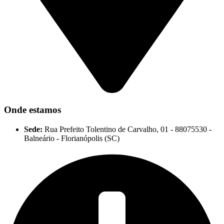
Onde estamos
Sede:
Rua Prefeito Tolentino de Carvalho, 01 - 88075530 -
Balneário - Florianópolis (SC)