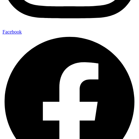
Facebook