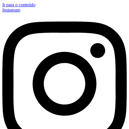
Ir para o conteúdo
Instagram