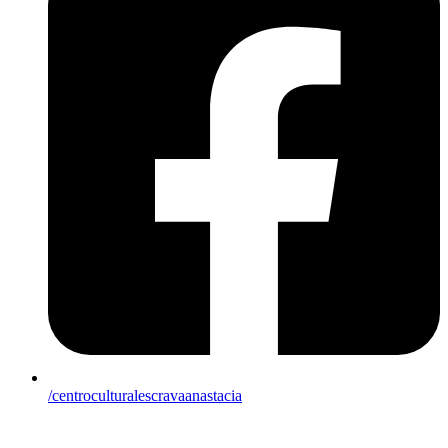
/centroculturalescravaanastacia