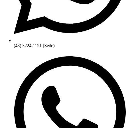
(48) 3224-1151 (Sede)