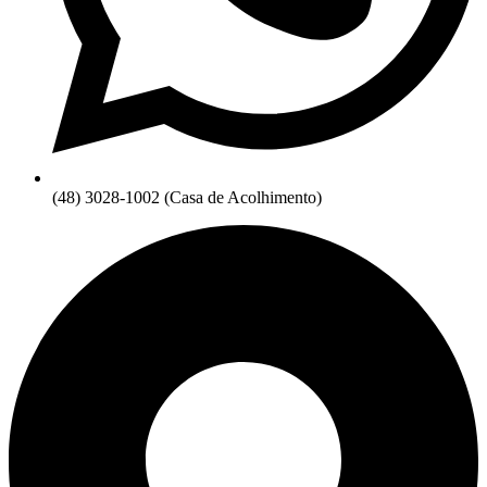
(48) 3028-1002 (Casa de Acolhimento)