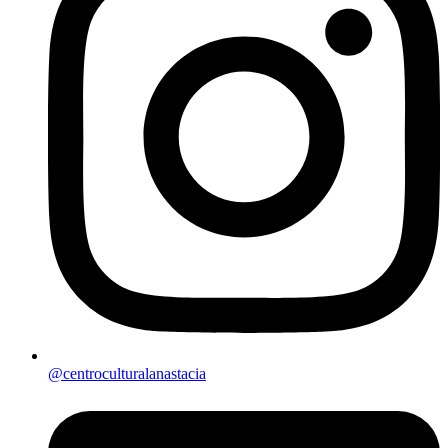
@centroculturalanastacia