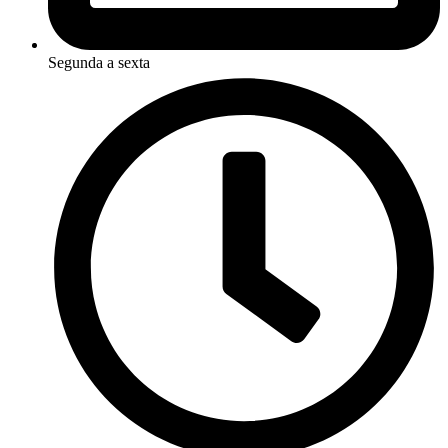
Segunda a sexta