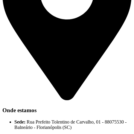
Onde estamos
Sede:
Rua Prefeito Tolentino de Carvalho, 01 - 88075530 -
Balneário - Florianópolis (SC)