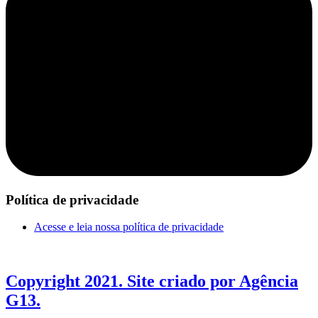
Política de privacidade
Acesse e leia nossa política de privacidade
Copyright 2021. Site criado por Agência
G13.