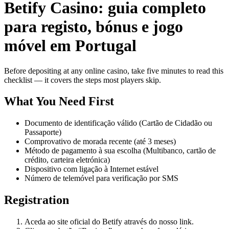
Betify Casino: guia completo
para registo, bónus e jogo
móvel em Portugal
Before depositing at any online casino, take five minutes to read this
checklist — it covers the steps most players skip.
What You Need First
Documento de identificação válido (Cartão de Cidadão ou
Passaporte)
Comprovativo de morada recente (até 3 meses)
Método de pagamento à sua escolha (Multibanco, cartão de
crédito, carteira eletrónica)
Dispositivo com ligação à Internet estável
Número de telemóvel para verificação por SMS
Registration
Aceda ao site oficial do Betify através do nosso link.