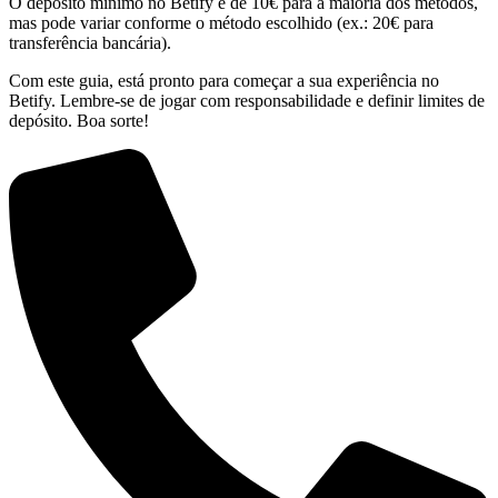
O depósito mínimo no Betify é de 10€ para a maioria dos métodos,
mas pode variar conforme o método escolhido (ex.: 20€ para
transferência bancária).
Com este guia, está pronto para começar a sua experiência no
Betify. Lembre-se de jogar com responsabilidade e definir limites de
depósito. Boa sorte!