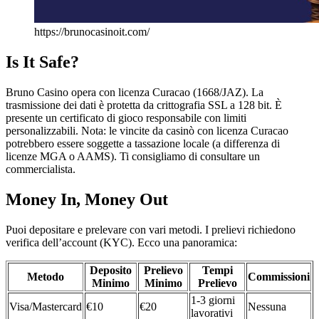
https://brunocasinoit.com/
Is It Safe?
Bruno Casino opera con licenza Curacao (1668/JAZ). La
trasmissione dei dati è protetta da crittografia SSL a 128 bit. È
presente un certificato di gioco responsabile con limiti
personalizzabili. Nota: le vincite da casinò con licenza Curacao
potrebbero essere soggette a tassazione locale (a differenza di
licenze MGA o AAMS). Ti consigliamo di consultare un
commercialista.
Money In, Money Out
Puoi depositare e prelevare con vari metodi. I prelievi richiedono
verifica dell’account (KYC). Ecco una panoramica:
Deposito
Prelievo
Tempi
Metodo
Commissioni
Minimo
Minimo
Prelievo
1-3 giorni
Visa/Mastercard
€10
€20
Nessuna
lavorativi