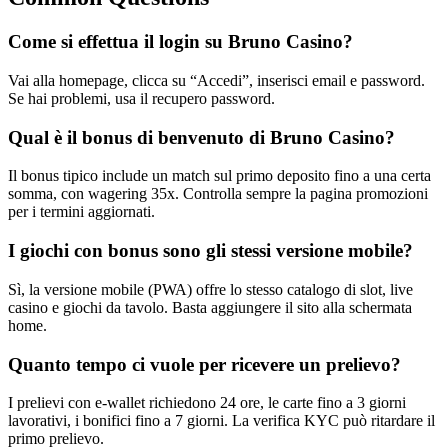
Come si effettua il login su Bruno Casino?
Vai alla homepage, clicca su “Accedi”, inserisci email e password.
Se hai problemi, usa il recupero password.
Qual è il bonus di benvenuto di Bruno Casino?
Il bonus tipico include un match sul primo deposito fino a una certa
somma, con wagering 35x. Controlla sempre la pagina promozioni
per i termini aggiornati.
I giochi con bonus sono gli stessi versione mobile?
Sì, la versione mobile (PWA) offre lo stesso catalogo di slot, live
casino e giochi da tavolo. Basta aggiungere il sito alla schermata
home.
Quanto tempo ci vuole per ricevere un prelievo?
I prelievi con e-wallet richiedono 24 ore, le carte fino a 3 giorni
lavorativi, i bonifici fino a 7 giorni. La verifica KYC può ritardare il
primo prelievo.