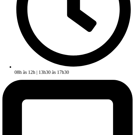
08h às 12h | 13h30 às 17h30