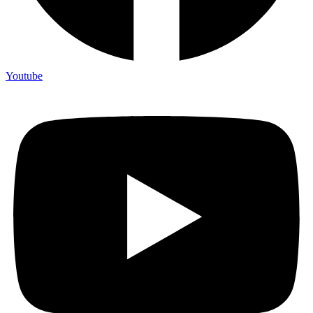
Youtube