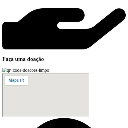
Faça uma doação