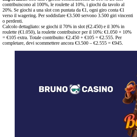
contribuiscono al 100%, le roulette al 10%, i giochi da tavolo al
20%. Se giochi a una slot con puntata da €1, ogni giro conta €1
verso il wagering. Per soddisfare €3.500 servono 3.500 giri vincenti
o perdenti.
Calcolo dettagliato: se giochi il 70% in slot (€2.450) e il 30% in
roulette (€1.050), la roulette contribuisce per il 10%: €1.050 × 10%
= €105 extra. Totale contribuito: €2.450 + €105 = €2.555. Per
completare, devi scommettere ancora €3.500 – €2.555 = €945.