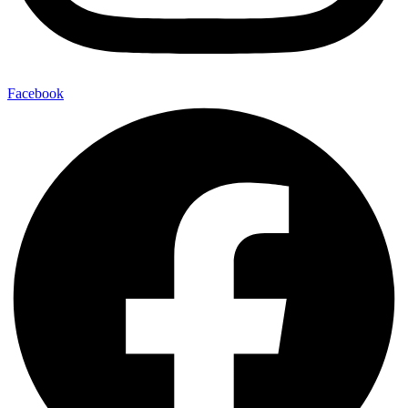
Facebook