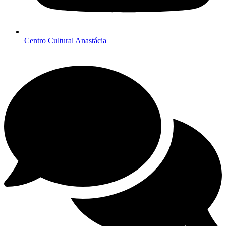
Centro Cultural Anastácia