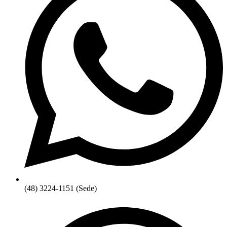
(48) 3224-1151 (Sede)