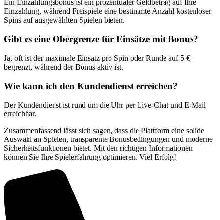
Ein Einzahlungsbonus ist ein prozentualer Geldbetrag auf Ihre
Einzahlung, während Freispiele eine bestimmte Anzahl kostenloser
Spins auf ausgewählten Spielen bieten.
Gibt es eine Obergrenze für Einsätze mit Bonus?
Ja, oft ist der maximale Einsatz pro Spin oder Runde auf 5 €
begrenzt, während der Bonus aktiv ist.
Wie kann ich den Kundendienst erreichen?
Der Kundendienst ist rund um die Uhr per Live-Chat und E-Mail
erreichbar.
Zusammenfassend lässt sich sagen, dass die Plattform eine solide
Auswahl an Spielen, transparente Bonusbedingungen und moderne
Sicherheitsfunktionen bietet. Mit den richtigen Informationen
können Sie Ihre Spielerfahrung optimieren. Viel Erfolg!