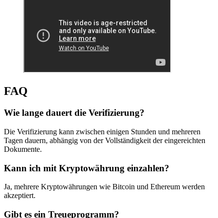
FAQ
Wie lange dauert die Verifizierung?
Die Verifizierung kann zwischen einigen Stunden und mehreren
Tagen dauern, abhängig von der Vollständigkeit der eingereichten
Dokumente.
Kann ich mit Kryptowährung einzahlen?
Ja, mehrere Kryptowährungen wie Bitcoin und Ethereum werden
akzeptiert.
Gibt es ein Treueprogramm?