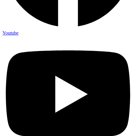
Youtube