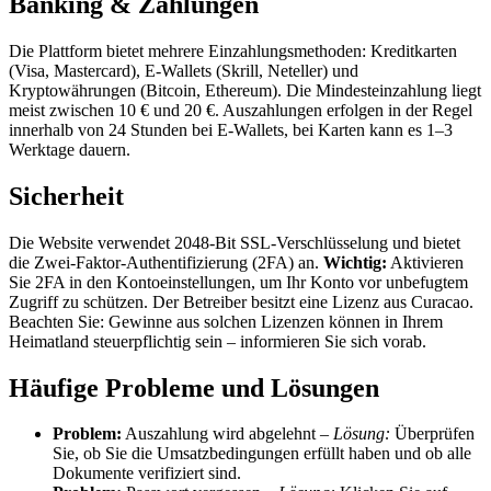
Banking & Zahlungen
Die Plattform bietet mehrere Einzahlungsmethoden: Kreditkarten
(Visa, Mastercard), E-Wallets (Skrill, Neteller) und
Kryptowährungen (Bitcoin, Ethereum). Die Mindesteinzahlung liegt
meist zwischen 10 € und 20 €. Auszahlungen erfolgen in der Regel
innerhalb von 24 Stunden bei E-Wallets, bei Karten kann es 1–3
Werktage dauern.
Sicherheit
Die Website verwendet 2048-Bit SSL-Verschlüsselung und bietet
die Zwei-Faktor-Authentifizierung (2FA) an.
Wichtig:
Aktivieren
Sie 2FA in den Kontoeinstellungen, um Ihr Konto vor unbefugtem
Zugriff zu schützen. Der Betreiber besitzt eine Lizenz aus Curacao.
Beachten Sie: Gewinne aus solchen Lizenzen können in Ihrem
Heimatland steuerpflichtig sein – informieren Sie sich vorab.
Häufige Probleme und Lösungen
Problem:
Auszahlung wird abgelehnt –
Lösung:
Überprüfen
Sie, ob Sie die Umsatzbedingungen erfüllt haben und ob alle
Dokumente verifiziert sind.