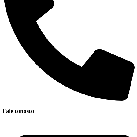
Fale conosco