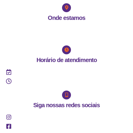
Onde estamos
Sede:
Rua Prefeito Tolentino de Carvalho, 01 - 88075530 -
Balneário - Florianópolis (SC)
Horário de atendimento
Segunda a sexta
08h às 12h | 13h30 às 17h30
Siga nossas redes sociais
@centroculturalanastacia
/centroculturalescravaanastacia