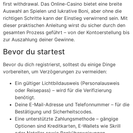
first withdrawal. Das Online-Casino bietet eine breite
Auswahl an Spielen und lukrative Boni, aber ohne die
richtigen Schritte kann der Einstieg verwirrend sein. Mit
dieser praktischen Anleitung wirst du sicher durch den
gesamten Prozess geführt – von der Kontoerstellung bis
zur Auszahlung deiner Gewinne.
Bevor du startest
Bevor du dich registrierst, solltest du einige Dinge
vorbereiten, um Verzögerungen zu vermeiden:
Ein gültiger Lichtbildausweis (Personalausweis
oder Reisepass) – wird für die Verifizierung
benötigt.
Deine E-Mail-Adresse und Telefonnummer – für die
Bestätigung und Sicherheitscodes.
Eine unterstützte Zahlungsmethode – gängige
Optionen sind Kreditkarten, E-Wallets wie Skrill
oder Neteller sowie Banküberweisungen.