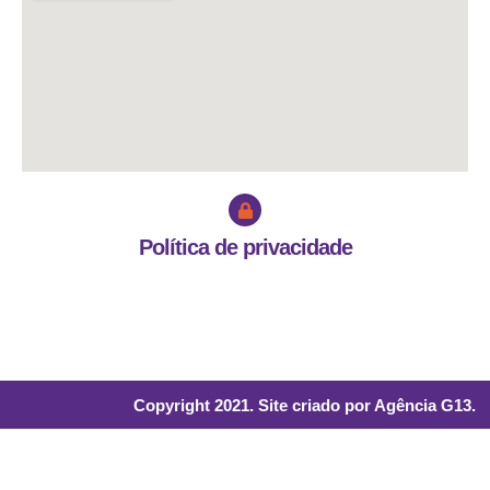
Política de privacidade
Acesse e leia nossa política de privacidade
Copyright 2021. Site criado por Agência G13.