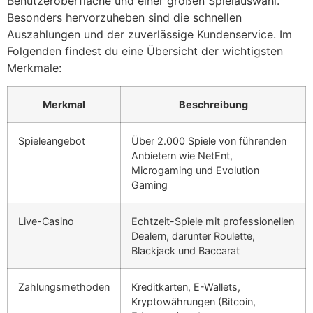
Benutzeroberfläche und einer großen Spielauswahl.
Besonders hervorzuheben sind die schnellen
Auszahlungen und der zuverlässige Kundenservice. Im
Folgenden findest du eine Übersicht der wichtigsten
Merkmale:
Merkmal
Beschreibung
Spieleangebot
Über 2.000 Spiele von führenden
Anbietern wie NetEnt,
Microgaming und Evolution
Gaming
Live-Casino
Echtzeit-Spiele mit professionellen
Dealern, darunter Roulette,
Blackjack und Baccarat
Zahlungsmethoden
Kreditkarten, E-Wallets,
Kryptowährungen (Bitcoin,