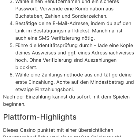
Wähle einen Benutzernamen und ein sicheres
Passwort. Verwende eine Kombination aus
Buchstaben, Zahlen und Sonderzeichen.
Bestätige deine E-Mail-Adresse, indem du auf den
Link im Bestätigungsmail klickst. Manchmal ist
auch eine SMS-Verifizierung nötig.
Führe die Identitätsprüfung durch – lade eine Kopie
deines Ausweises und ggf. eines Adressnachweises
hoch. Ohne Verifizierung sind Auszahlungen
blockiert.
Wähle eine Zahlungsmethode aus und tätige deine
erste Einzahlung. Achte auf den Mindestbetrag und
etwaige Einzahlungsboni.
Nach der Einzahlung kannst du sofort mit dem Spielen
beginnen.
Plattform-Highlights
Dieses Casino punktet mit einer übersichtlichen