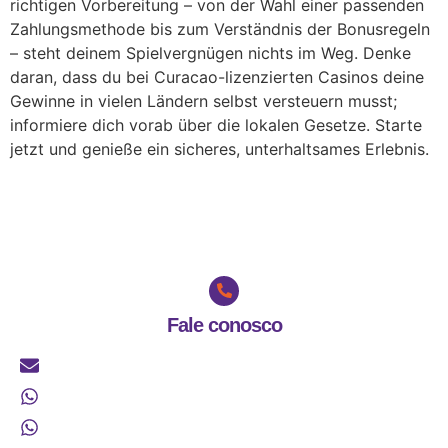
richtigen Vorbereitung – von der Wahl einer passenden
Zahlungsmethode bis zum Verständnis der Bonusregeln
– steht deinem Spielvergnügen nichts im Weg. Denke
daran, dass du bei Curacao-lizenzierten Casinos deine
Gewinne in vielen Ländern selbst versteuern musst;
informiere dich vorab über die lokalen Gesetze. Starte
jetzt und genieße ein sicheres, unterhaltsames Erlebnis.
Fale conosco
falecom@ccea.org.br
(48) 3224-1151 (Sede)
(48) 3028-1002 (Casa de Acolhimento)