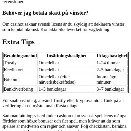
recensioner.
Behöver jag betala skatt på vinster?
Om casinot saknar svensk licens är du skyldig att deklarera vinster
som kapitalinkomst. Kontakta Skatteverket för vägledning.
Extra Tips
Betalningsmetod
Insättningshastighet
Uttagshastighet
Trustly
Omedelbar
1–24 timmar
Kreditkort
Omedelbar
2–5 bankdagar
Omedelbar (efter
Inom några
Bitcoin
nätverksbekräftelse)
minuter
Banköverföring
1–3 bankdagar
3–7 bankdagar
För snabbast uttag, använd Trustly eller kryptovalutor. Tänk på att
verifiering är ett måste innan första uttaget.
Sammanfattningsvis erbjuder casinon utan svensk spellicens många
fördelar som högre bonusar och fler spel, men kräver att du som
spelare är medveten om regler och ansvar. Följ checklistan, beräkna