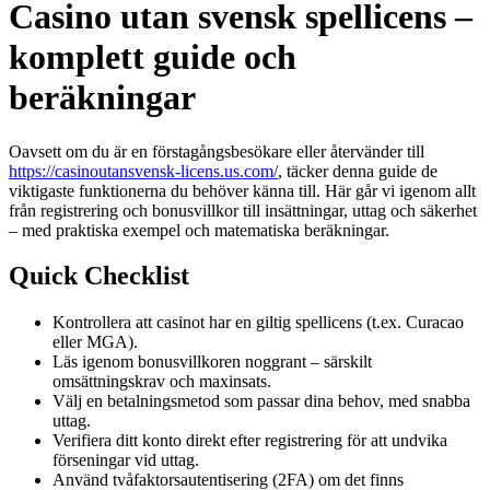
Casino utan svensk spellicens –
komplett guide och
beräkningar
Oavsett om du är en förstagångsbesökare eller återvänder till
https://casinoutansvensk-licens.us.com/
, täcker denna guide de
viktigaste funktionerna du behöver känna till. Här går vi igenom allt
från registrering och bonusvillkor till insättningar, uttag och säkerhet
– med praktiska exempel och matematiska beräkningar.
Quick Checklist
Kontrollera att casinot har en giltig spellicens (t.ex. Curacao
eller MGA).
Läs igenom bonusvillkoren noggrant – särskilt
omsättningskrav och maxinsats.
Välj en betalningsmetod som passar dina behov, med snabba
uttag.
Verifiera ditt konto direkt efter registrering för att undvika
förseningar vid uttag.
Använd tvåfaktorsautentisering (2FA) om det finns