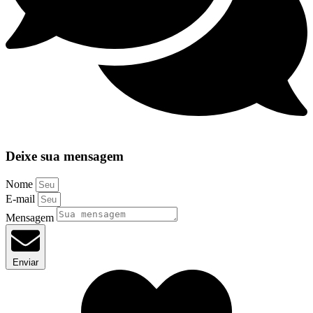
Deixe sua mensagem
Nome
E-mail
Mensagem
Enviar