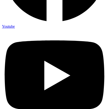
Youtube