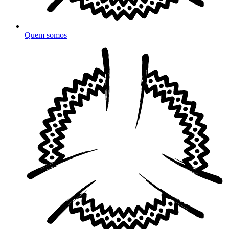
Quem somos