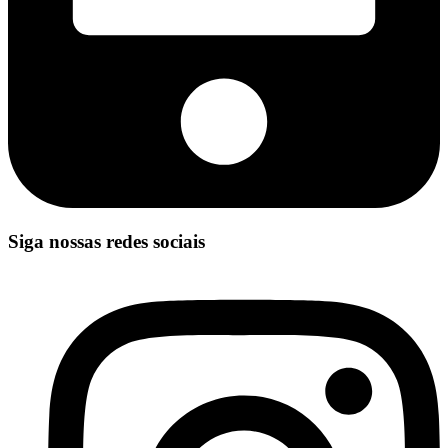
Siga nossas redes sociais