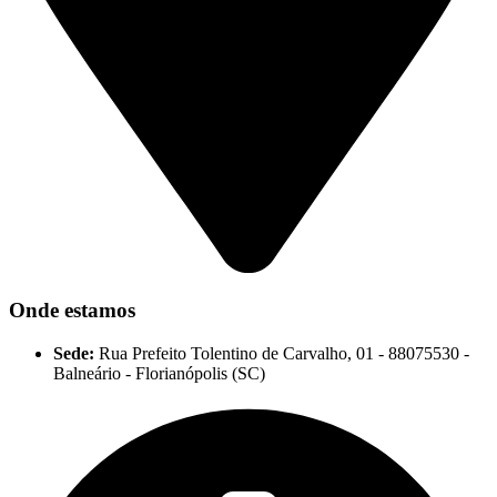
Onde estamos
Sede:
Rua Prefeito Tolentino de Carvalho, 01 - 88075530 -
Balneário - Florianópolis (SC)