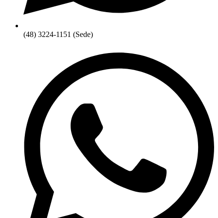
(48) 3224-1151 (Sede)