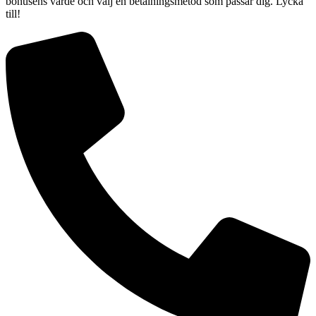
bonusens värde och välj en betalningsmetod som passar dig. Lycka
till!