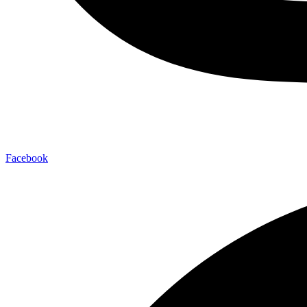
Facebook