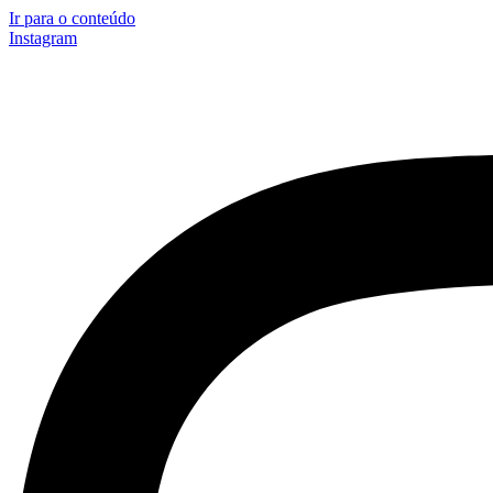
Ir para o conteúdo
Instagram