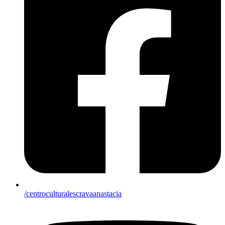
/centroculturalescravaanastacia