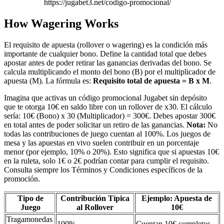
https://jugabet3.net/codigo-promocional/
How Wagering Works
El requisito de apuesta (rollover o wagering) es la condición más
importante de cualquier bono. Define la cantidad total que debes
apostar antes de poder retirar las ganancias derivadas del bono. Se
calcula multiplicando el monto del bono (B) por el multiplicador de
apuesta (M). La fórmula es:
Requisito total de apuesta = B x M
.
Imagina que activas un código promocional Jugabet sin depósito
que te otorga 10€ en saldo libre con un rollover de x30. El cálculo
sería: 10€ (Bono) x 30 (Multiplicador) = 300€. Debes apostar 300€
en total antes de poder solicitar un retiro de las ganancias.
Nota:
No
todas las contribuciones de juego cuentan al 100%. Los juegos de
mesa y las apuestas en vivo suelen contribuir en un porcentaje
menor (por ejemplo, 10% o 20%). Esto significa que si apuestas 10€
en la ruleta, solo 1€ o 2€ podrían contar para cumplir el requisito.
Consulta siempre los Términos y Condiciones específicos de la
promoción.
Tipo de
Contribución Típica
Ejemplo: Apuesta de
Juego
al Rollover
10€
Tragamonedas
100%
Cuentan 10€ completos