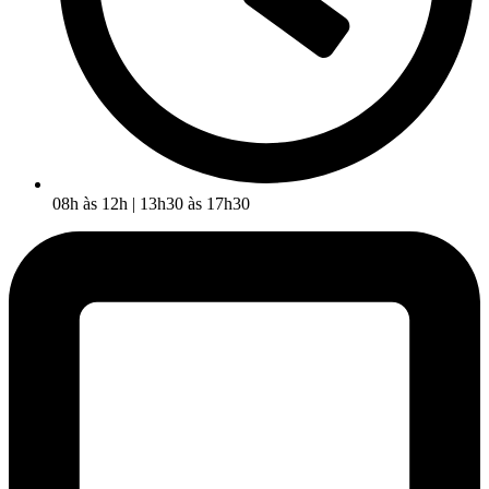
08h às 12h | 13h30 às 17h30