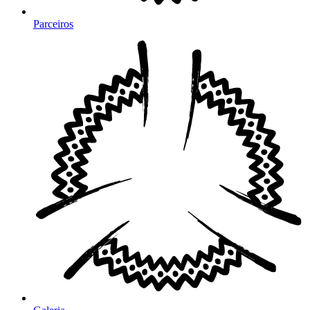
Parceiros