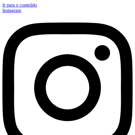
Ir para o conteúdo
Instagram