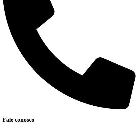
Fale conosco