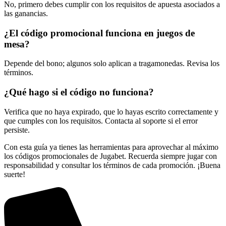
No, primero debes cumplir con los requisitos de apuesta asociados a
las ganancias.
¿El código promocional funciona en juegos de
mesa?
Depende del bono; algunos solo aplican a tragamonedas. Revisa los
términos.
¿Qué hago si el código no funciona?
Verifica que no haya expirado, que lo hayas escrito correctamente y
que cumples con los requisitos. Contacta al soporte si el error
persiste.
Con esta guía ya tienes las herramientas para aprovechar al máximo
los códigos promocionales de Jugabet. Recuerda siempre jugar con
responsabilidad y consultar los términos de cada promoción. ¡Buena
suerte!