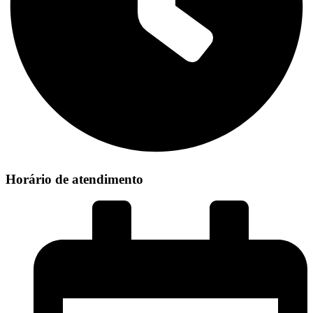
Horário de atendimento