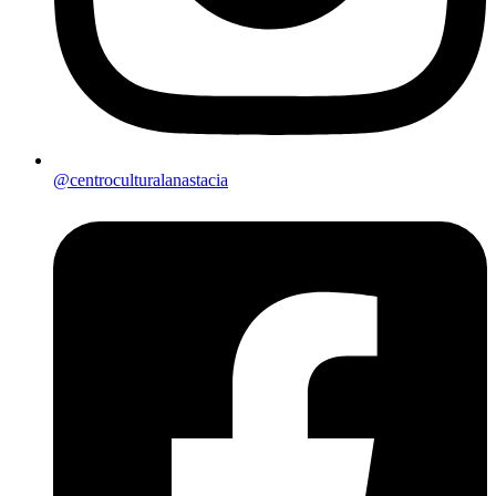
@centroculturalanastacia