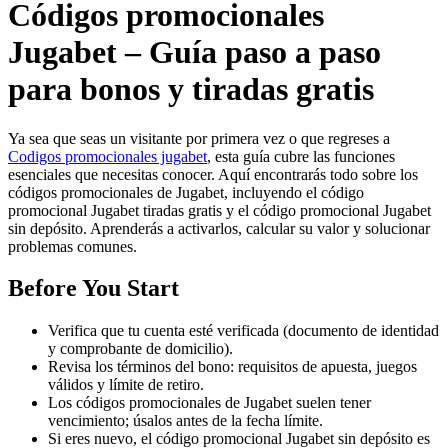
Códigos promocionales
Jugabet – Guía paso a paso
para bonos y tiradas gratis
Ya sea que seas un visitante por primera vez o que regreses a
Codigos promocionales jugabet
, esta guía cubre las funciones
esenciales que necesitas conocer. Aquí encontrarás todo sobre los
códigos promocionales de Jugabet, incluyendo el código
promocional Jugabet tiradas gratis y el código promocional Jugabet
sin depósito. Aprenderás a activarlos, calcular su valor y solucionar
problemas comunes.
Before You Start
Verifica que tu cuenta esté verificada (documento de identidad
y comprobante de domicilio).
Revisa los términos del bono: requisitos de apuesta, juegos
válidos y límite de retiro.
Los códigos promocionales de Jugabet suelen tener
vencimiento; úsalos antes de la fecha límite.
Si eres nuevo, el código promocional Jugabet sin depósito es