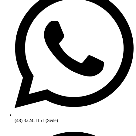
(48) 3224-1151 (Sede)