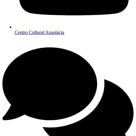
Centro Cultural Anastácia