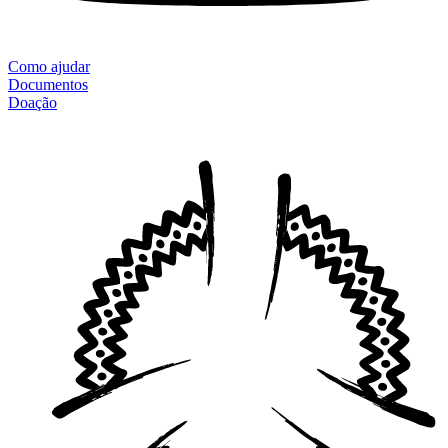
Como ajudar
Documentos
Doação