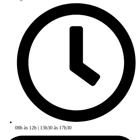
08h às 12h | 13h30 às 17h30