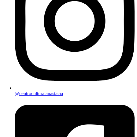
@centroculturalanastacia