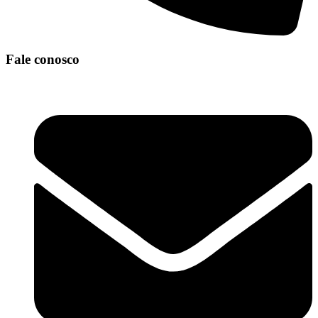
Fale conosco