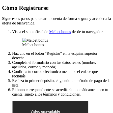
Cómo Registrarse
Sigue estos pasos para crear tu cuenta de forma segura y acceder a la
oferta de bienvenida.
Visita el sitio oficial de
Melbet bonus
desde tu navegador.
Melbet bonus
Haz clic en el botón “Registro” en la esquina superior
derecha.
Completa el formulario con tus datos reales (nombre,
apellidos, correo y moneda).
Confirma tu correo electrónico mediante el enlace que
recibirás.
Realiza tu primer depósito, eligiendo un método de pago de la
lista.
El bono correspondiente se acreditará automáticamente en tu
cuenta, sujeto a los términos y condiciones.