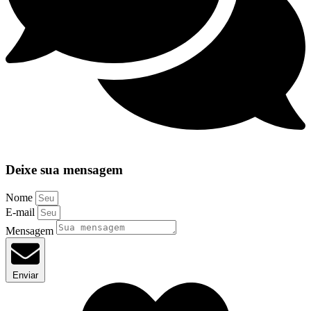
Deixe sua mensagem
Nome
E-mail
Mensagem
Enviar