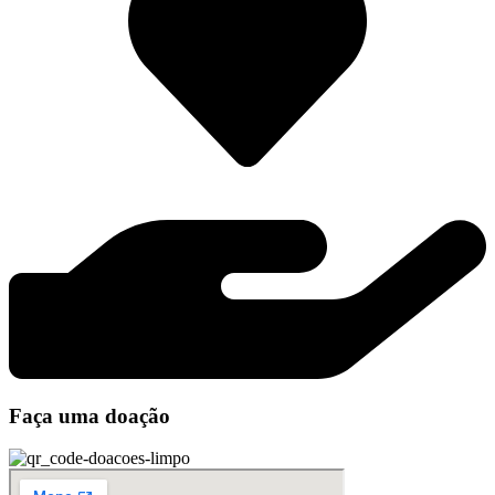
Faça uma doação