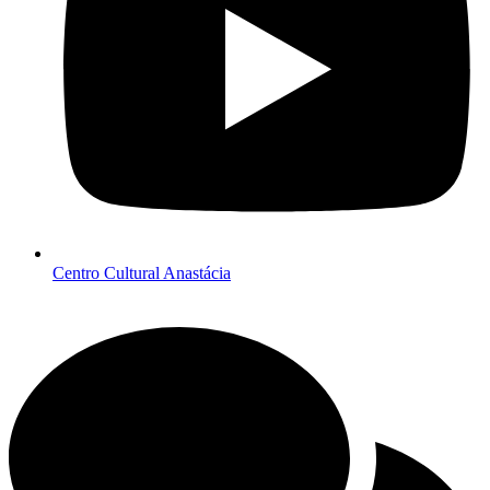
Centro Cultural Anastácia