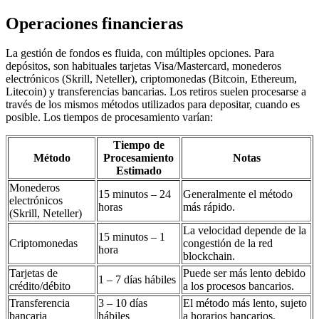
Operaciones financieras
La gestión de fondos es fluida, con múltiples opciones. Para
depósitos, son habituales tarjetas Visa/Mastercard, monederos
electrónicos (Skrill, Neteller), criptomonedas (Bitcoin, Ethereum,
Litecoin) y transferencias bancarias. Los retiros suelen procesarse a
través de los mismos métodos utilizados para depositar, cuando es
posible. Los tiempos de procesamiento varían:
Tiempo de
Método
Procesamiento
Notas
Estimado
Monederos
15 minutos – 24
Generalmente el método
electrónicos
horas
más rápido.
(Skrill, Neteller)
La velocidad depende de la
15 minutos – 1
Criptomonedas
congestión de la red
hora
blockchain.
Tarjetas de
Puede ser más lento debido
1 – 7 días hábiles
crédito/débito
a los procesos bancarios.
Transferencia
3 – 10 días
El método más lento, sujeto
bancaria
hábiles
a horarios bancarios.