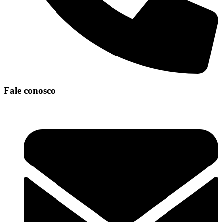
Fale conosco