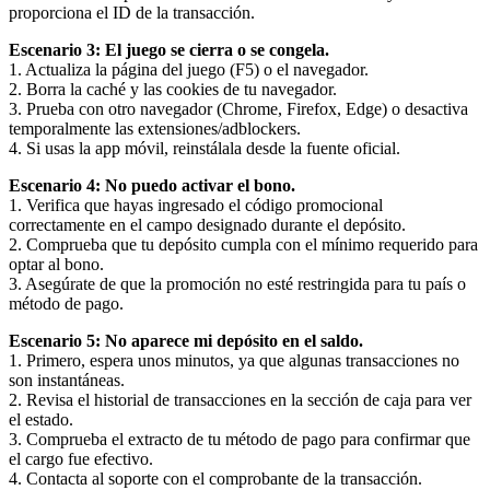
proporciona el ID de la transacción.
Escenario 3: El juego se cierra o se congela.
1. Actualiza la página del juego (F5) o el navegador.
2. Borra la caché y las cookies de tu navegador.
3. Prueba con otro navegador (Chrome, Firefox, Edge) o desactiva
temporalmente las extensiones/adblockers.
4. Si usas la app móvil, reinstálala desde la fuente oficial.
Escenario 4: No puedo activar el bono.
1. Verifica que hayas ingresado el código promocional
correctamente en el campo designado durante el depósito.
2. Comprueba que tu depósito cumpla con el mínimo requerido para
optar al bono.
3. Asegúrate de que la promoción no esté restringida para tu país o
método de pago.
Escenario 5: No aparece mi depósito en el saldo.
1. Primero, espera unos minutos, ya que algunas transacciones no
son instantáneas.
2. Revisa el historial de transacciones en la sección de caja para ver
el estado.
3. Comprueba el extracto de tu método de pago para confirmar que
el cargo fue efectivo.
4. Contacta al soporte con el comprobante de la transacción.