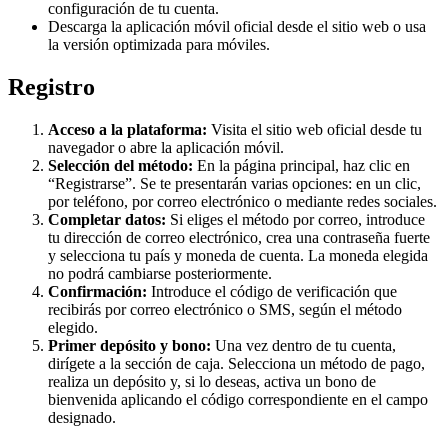
configuración de tu cuenta.
Descarga la aplicación móvil oficial desde el sitio web o usa
la versión optimizada para móviles.
Registro
Acceso a la plataforma:
Visita el sitio web oficial desde tu
navegador o abre la aplicación móvil.
Selección del método:
En la página principal, haz clic en
“Registrarse”. Se te presentarán varias opciones: en un clic,
por teléfono, por correo electrónico o mediante redes sociales.
Completar datos:
Si eliges el método por correo, introduce
tu dirección de correo electrónico, crea una contraseña fuerte
y selecciona tu país y moneda de cuenta. La moneda elegida
no podrá cambiarse posteriormente.
Confirmación:
Introduce el código de verificación que
recibirás por correo electrónico o SMS, según el método
elegido.
Primer depósito y bono:
Una vez dentro de tu cuenta,
dirígete a la sección de caja. Selecciona un método de pago,
realiza un depósito y, si lo deseas, activa un bono de
bienvenida aplicando el código correspondiente en el campo
designado.