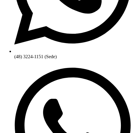
(48) 3224-1151 (Sede)