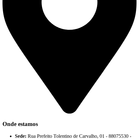
Onde estamos
Sede:
Rua Prefeito Tolentino de Carvalho, 01 - 88075530 -