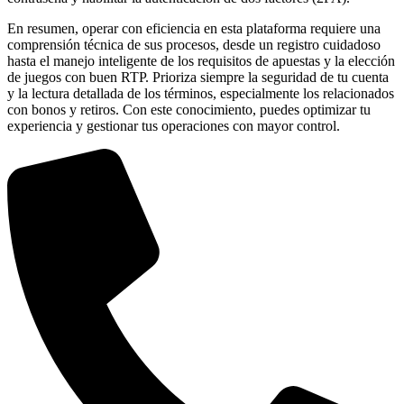
En resumen, operar con eficiencia en esta plataforma requiere una
comprensión técnica de sus procesos, desde un registro cuidadoso
hasta el manejo inteligente de los requisitos de apuestas y la elección
de juegos con buen RTP. Prioriza siempre la seguridad de tu cuenta
y la lectura detallada de los términos, especialmente los relacionados
con bonos y retiros. Con este conocimiento, puedes optimizar tu
experiencia y gestionar tus operaciones con mayor control.