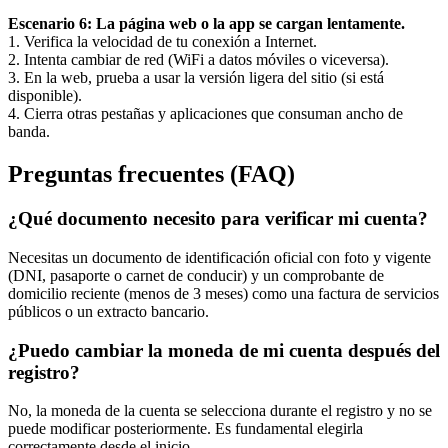
Escenario 6: La página web o la app se cargan lentamente.
1. Verifica la velocidad de tu conexión a Internet.
2. Intenta cambiar de red (WiFi a datos móviles o viceversa).
3. En la web, prueba a usar la versión ligera del sitio (si está
disponible).
4. Cierra otras pestañas y aplicaciones que consuman ancho de
banda.
Preguntas frecuentes (FAQ)
¿Qué documento necesito para verificar mi cuenta?
Necesitas un documento de identificación oficial con foto y vigente
(DNI, pasaporte o carnet de conducir) y un comprobante de
domicilio reciente (menos de 3 meses) como una factura de servicios
públicos o un extracto bancario.
¿Puedo cambiar la moneda de mi cuenta después del
registro?
No, la moneda de la cuenta se selecciona durante el registro y no se
puede modificar posteriormente. Es fundamental elegirla
correctamente desde el inicio.