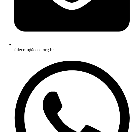
falecom@ccea.org.br