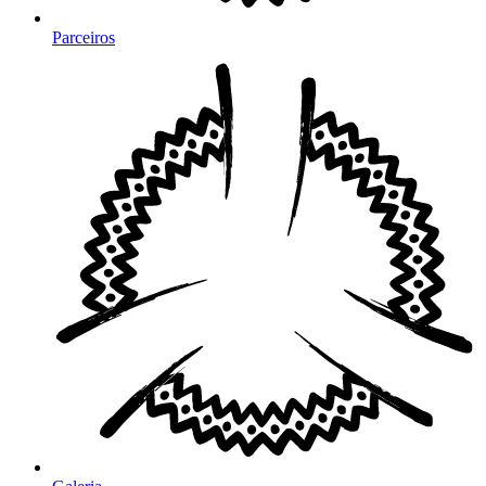
Parceiros