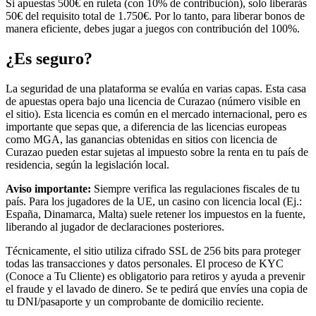
Si apuestas 500€ en ruleta (con 10% de contribución), solo liberarás
50€ del requisito total de 1.750€. Por lo tanto, para liberar bonos de
manera eficiente, debes jugar a juegos con contribución del 100%.
¿Es seguro?
La seguridad de una plataforma se evalúa en varias capas. Esta casa
de apuestas opera bajo una licencia de Curazao (número visible en
el sitio). Esta licencia es común en el mercado internacional, pero es
importante que sepas que, a diferencia de las licencias europeas
como MGA, las ganancias obtenidas en sitios con licencia de
Curazao pueden estar sujetas al impuesto sobre la renta en tu país de
residencia, según la legislación local.
Aviso importante:
Siempre verifica las regulaciones fiscales de tu
país. Para los jugadores de la UE, un casino con licencia local (Ej.:
España, Dinamarca, Malta) suele retener los impuestos en la fuente,
liberando al jugador de declaraciones posteriores.
Técnicamente, el sitio utiliza cifrado SSL de 256 bits para proteger
todas las transacciones y datos personales. El proceso de KYC
(Conoce a Tu Cliente) es obligatorio para retiros y ayuda a prevenir
el fraude y el lavado de dinero. Se te pedirá que envíes una copia de
tu DNI/pasaporte y un comprobante de domicilio reciente.