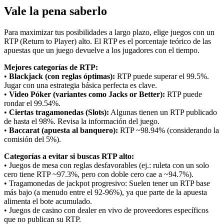
Vale la pena saberlo
Para maximizar tus posibilidades a largo plazo, elige juegos con un
RTP (Return to Player) alto. El RTP es el porcentaje teórico de las
apuestas que un juego devuelve a los jugadores con el tiempo.
Mejores categorías de RTP:
•
Blackjack (con reglas óptimas):
RTP puede superar el 99.5%.
Jugar con una estrategia básica perfecta es clave.
•
Video Póker (variantes como Jacks or Better):
RTP puede
rondar el 99.54%.
•
Ciertas tragamonedas (Slots):
Algunas tienen un RTP publicado
de hasta el 98%. Revisa la información del juego.
•
Baccarat (apuesta al banquero):
RTP ~98.94% (considerando la
comisión del 5%).
Categorías a evitar si buscas RTP alto:
• Juegos de mesa con reglas desfavorables (ej.: ruleta con un solo
cero tiene RTP ~97.3%, pero con doble cero cae a ~94.7%).
• Tragamonedas de jackpot progresivo: Suelen tener un RTP base
más bajo (a menudo entre el 92-96%), ya que parte de la apuesta
alimenta el bote acumulado.
• Juegos de casino con dealer en vivo de proveedores específicos
que no publican su RTP.