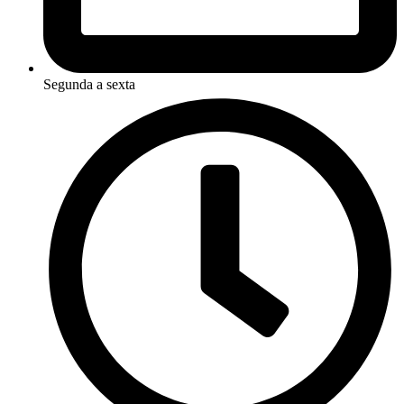
Segunda a sexta