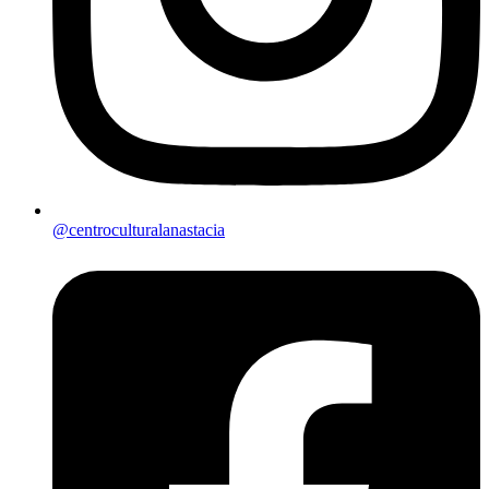
@centroculturalanastacia