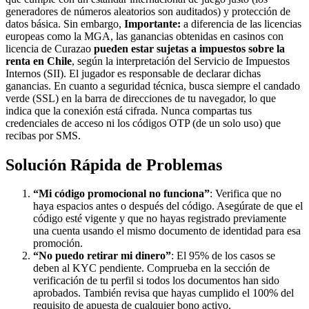
generadores de números aleatorios son auditados) y protección de
datos básica. Sin embargo,
Importante:
a diferencia de las licencias
europeas como la MGA, las ganancias obtenidas en casinos con
licencia de Curazao
pueden estar sujetas a impuestos sobre la
renta en Chile
, según la interpretación del Servicio de Impuestos
Internos (SII). El jugador es responsable de declarar dichas
ganancias. En cuanto a seguridad técnica, busca siempre el candado
verde (SSL) en la barra de direcciones de tu navegador, lo que
indica que la conexión está cifrada. Nunca compartas tus
credenciales de acceso ni los códigos OTP (de un solo uso) que
recibas por SMS.
Solución Rápida de Problemas
“Mi código promocional no funciona”
: Verifica que no
haya espacios antes o después del código. Asegúrate de que el
código esté vigente y que no hayas registrado previamente
una cuenta usando el mismo documento de identidad para esa
promoción.
“No puedo retirar mi dinero”
: El 95% de los casos se
deben al KYC pendiente. Comprueba en la sección de
verificación de tu perfil si todos los documentos han sido
aprobados. También revisa que hayas cumplido el 100% del
requisito de apuesta de cualquier bono activo.