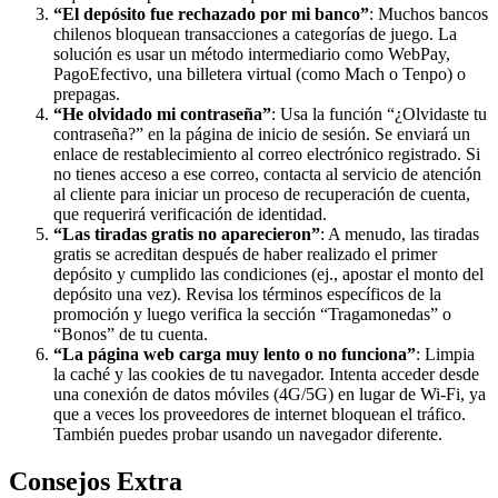
“El depósito fue rechazado por mi banco”
: Muchos bancos
chilenos bloquean transacciones a categorías de juego. La
solución es usar un método intermediario como WebPay,
PagoEfectivo, una billetera virtual (como Mach o Tenpo) o
prepagas.
“He olvidado mi contraseña”
: Usa la función “¿Olvidaste tu
contraseña?” en la página de inicio de sesión. Se enviará un
enlace de restablecimiento al correo electrónico registrado. Si
no tienes acceso a ese correo, contacta al servicio de atención
al cliente para iniciar un proceso de recuperación de cuenta,
que requerirá verificación de identidad.
“Las tiradas gratis no aparecieron”
: A menudo, las tiradas
gratis se acreditan después de haber realizado el primer
depósito y cumplido las condiciones (ej., apostar el monto del
depósito una vez). Revisa los términos específicos de la
promoción y luego verifica la sección “Tragamonedas” o
“Bonos” de tu cuenta.
“La página web carga muy lento o no funciona”
: Limpia
la caché y las cookies de tu navegador. Intenta acceder desde
una conexión de datos móviles (4G/5G) en lugar de Wi-Fi, ya
que a veces los proveedores de internet bloquean el tráfico.
También puedes probar usando un navegador diferente.
Consejos Extra