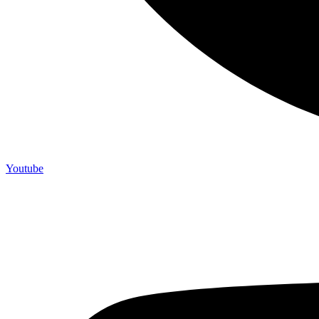
Youtube