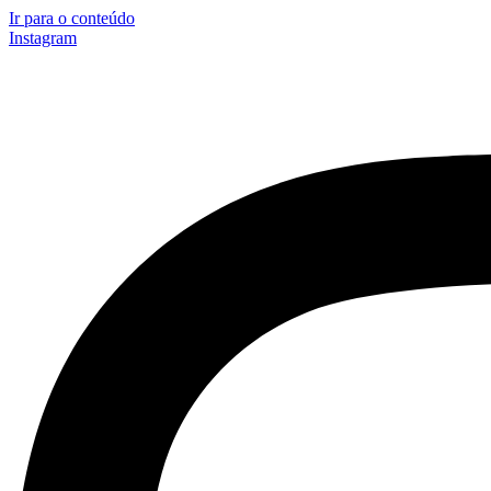
Ir para o conteúdo
Instagram