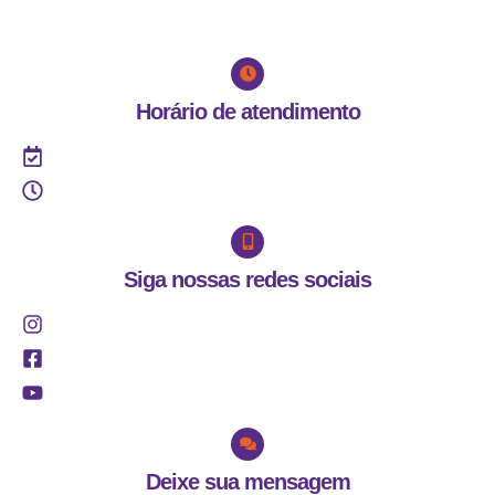
Balneário - Florianópolis (SC)
Horário de atendimento
Segunda a sexta
08h às 12h | 13h30 às 17h30
Siga nossas redes sociais
@centroculturalanastacia
/centroculturalescravaanastacia
Centro Cultural Anastácia
Deixe sua mensagem