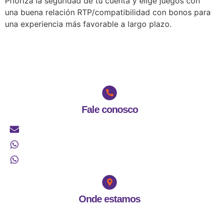
Prioriza la seguridad de tu cuenta y elige juegos con
una buena relación RTP/compatibilidad con bonos para
una experiencia más favorable a largo plazo.
Fale conosco
falecom@ccea.org.br
(48) 3224-1151 (Sede)
(48) 3028-1002 (Casa de Acolhimento)
Onde estamos
Sede:
Rua Prefeito Tolentino de Carvalho, 01 - 88075530 -