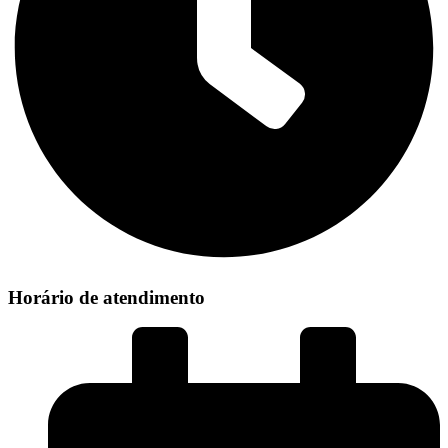
Horário de atendimento