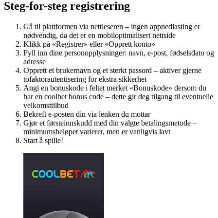
Steg-for-steg registrering
Gå til plattformen via nettleseren – ingen appnedlasting er
nødvendig, da det er en mobiloptimalisert nettside
Klikk på «Registrer» eller «Opprett konto»
Fyll inn dine personopplysninger: navn, e-post, fødselsdato og
adresse
Opprett et brukernavn og et sterkt passord – aktiver gjerne
tofaktorautentisering for ekstra sikkerhet
Angi en bonuskode i feltet merket «Bonuskode» dersom du
har en coolbet bonus code – dette gir deg tilgang til eventuelle
velkomsttilbud
Bekreft e-posten din via lenken du mottar
Gjør et førsteinnskudd med din valgte betalingsmetode –
minimumsbeløpet varierer, men er vanligvis lavt
Start å spille!