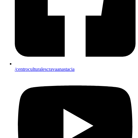
/centroculturalescravaanastacia