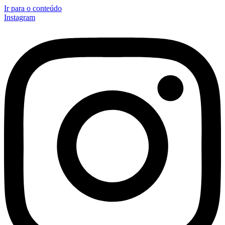
Ir para o conteúdo
Instagram