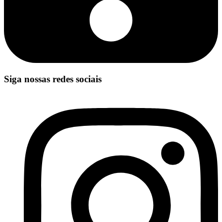
Siga nossas redes sociais