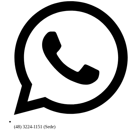
(48) 3224-1151 (Sede)