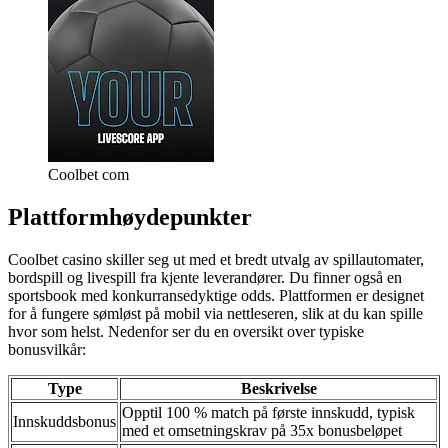
Coolbet com
Plattformhøydepunkter
Coolbet casino skiller seg ut med et bredt utvalg av spillautomater,
bordspill og livespill fra kjente leverandører. Du finner også en
sportsbook med konkurransedyktige odds. Plattformen er designet
for å fungere sømløst på mobil via nettleseren, slik at du kan spille
hvor som helst. Nedenfor ser du en oversikt over typiske
bonusvilkår:
Type
Beskrivelse
Opptil 100 % match på første innskudd, typisk
Innskuddsbonus
med et omsetningskrav på 35x bonusbeløpet