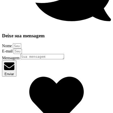
Deixe sua mensagem
Nome
E-mail
Mensagem
Enviar