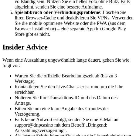
vollständig sein. Nutzen Sie ein helles Foto ohne Blitz. Falls
abgelehnt, senden Sie eine bessere Aufnahme.
Spielabbruch oder Verbindungsprobleme
: Löschen Sie
Ihren Browser-Cache und deaktivieren Sie VPNs. Verwenden
Sie die mobile-optimierte Website oder die PWA (aus dem
Browser installierbar) – eine separate App im Google Play
Store gibt es nicht.
Insider Advice
Wenn eine Auszahlung ungewöhnlich lange dauert, gehen Sie wie
folgt vor:
Warten Sie die offizielle Bearbeitungszeit ab (bis zu 3
Werktage).
Kontaktieren Sie den Live-Chat – er ist rund um die Uhr
erreichbar.
Notieren Sie Ihre Transaktions-ID und das Datum des
Antrags.
Bitten Sie um eine klare Angabe des Grundes der
Verzögerung.
Falls keine Antwort erfolgt, senden Sie eine E‑Mail an
support@dripcasino mit dem Betreff „Dringend:
Auszahlungsverzögerung“.
Als letzten Schritt können Sie sich an die Lizenzbehörde von