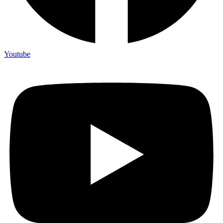
Youtube