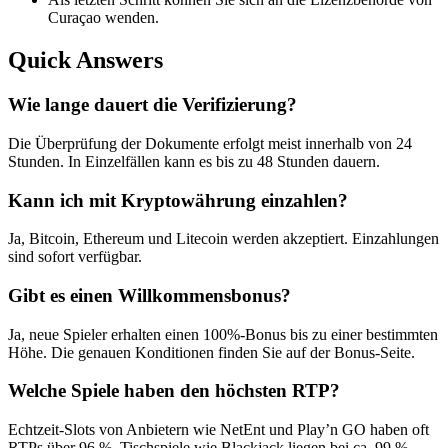
Curaçao wenden.
Quick Answers
Wie lange dauert die Verifizierung?
Die Überprüfung der Dokumente erfolgt meist innerhalb von 24
Stunden. In Einzelfällen kann es bis zu 48 Stunden dauern.
Kann ich mit Kryptowährung einzahlen?
Ja, Bitcoin, Ethereum und Litecoin werden akzeptiert. Einzahlungen
sind sofort verfügbar.
Gibt es einen Willkommensbonus?
Ja, neue Spieler erhalten einen 100%-Bonus bis zu einer bestimmten
Höhe. Die genauen Konditionen finden Sie auf der Bonus-Seite.
Welche Spiele haben den höchsten RTP?
Echtzeit-Slots von Anbietern wie NetEnt und Play’n GO haben oft
RTPs über 96 %. Tischspiele wie Blackjack liegen bei ca. 99 %.