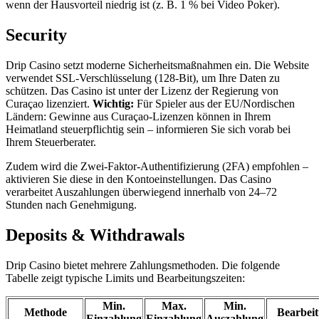
wenn der Hausvorteil niedrig ist (z. B. 1 % bei Video Poker).
Security
Drip Casino setzt moderne Sicherheitsmaßnahmen ein. Die Website
verwendet SSL-Verschlüsselung (128-Bit), um Ihre Daten zu
schützen. Das Casino ist unter der Lizenz der Regierung von
Curaçao lizenziert.
Wichtig:
Für Spieler aus der EU/Nordischen
Ländern: Gewinne aus Curaçao-Lizenzen können in Ihrem
Heimatland steuerpflichtig sein – informieren Sie sich vorab bei
Ihrem Steuerberater.
Zudem wird die Zwei-Faktor-Authentifizierung (2FA) empfohlen –
aktivieren Sie diese in den Kontoeinstellungen. Das Casino
verarbeitet Auszahlungen überwiegend innerhalb von 24–72
Stunden nach Genehmigung.
Deposits & Withdrawals
Drip Casino bietet mehrere Zahlungsmethoden. Die folgende
Tabelle zeigt typische Limits und Bearbeitungszeiten:
Min.
Max.
Min.
Methode
Bearbeit
Einzahlung
Einzahlung
Auszahlung