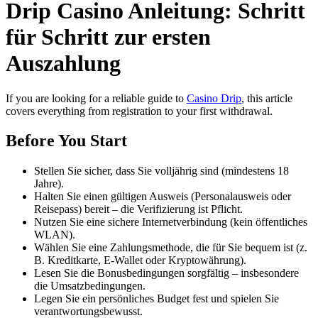
Drip Casino Anleitung: Schritt
für Schritt zur ersten
Auszahlung
If you are looking for a reliable guide to
Casino Drip
, this article
covers everything from registration to your first withdrawal.
Before You Start
Stellen Sie sicher, dass Sie volljährig sind (mindestens 18
Jahre).
Halten Sie einen gültigen Ausweis (Personalausweis oder
Reisepass) bereit – die Verifizierung ist Pflicht.
Nutzen Sie eine sichere Internetverbindung (kein öffentliches
WLAN).
Wählen Sie eine Zahlungsmethode, die für Sie bequem ist (z.
B. Kreditkarte, E‑Wallet oder Kryptowährung).
Lesen Sie die Bonusbedingungen sorgfältig – insbesondere
die Umsatzbedingungen.
Legen Sie ein persönliches Budget fest und spielen Sie
verantwortungsbewusst.