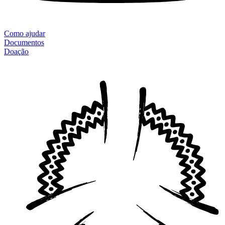
Como ajudar
Documentos
Doação