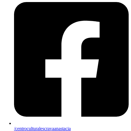
/centroculturalescravaanastacia