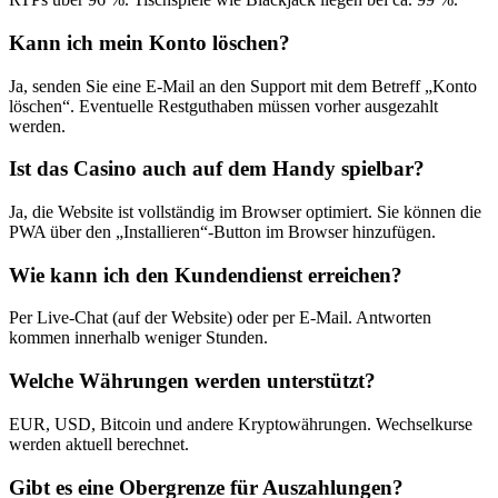
Kann ich mein Konto löschen?
Ja, senden Sie eine E‑Mail an den Support mit dem Betreff „Konto
löschen“. Eventuelle Restguthaben müssen vorher ausgezahlt
werden.
Ist das Casino auch auf dem Handy spielbar?
Ja, die Website ist vollständig im Browser optimiert. Sie können die
PWA über den „Installieren“-Button im Browser hinzufügen.
Wie kann ich den Kundendienst erreichen?
Per Live-Chat (auf der Website) oder per E‑Mail. Antworten
kommen innerhalb weniger Stunden.
Welche Währungen werden unterstützt?
EUR, USD, Bitcoin und andere Kryptowährungen. Wechselkurse
werden aktuell berechnet.
Gibt es eine Obergrenze für Auszahlungen?