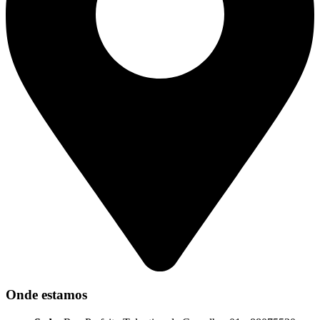
Onde estamos