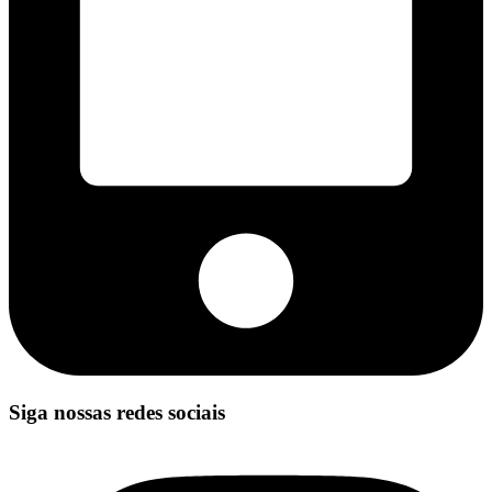
Siga nossas redes sociais