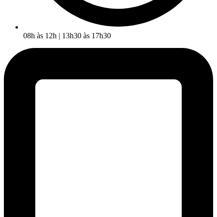
08h às 12h | 13h30 às 17h30