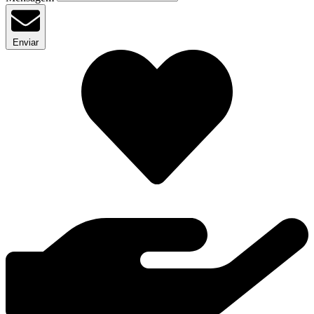
Enviar