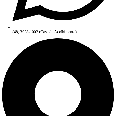
(48) 3028-1002 (Casa de Acolhimento)