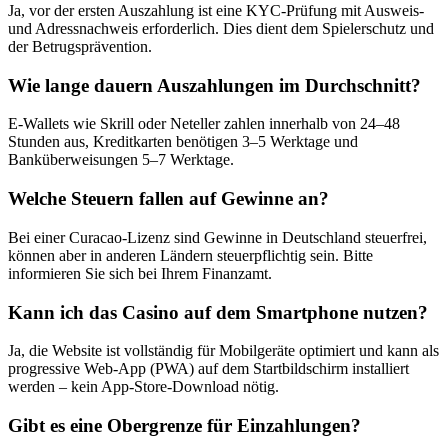
Ja, vor der ersten Auszahlung ist eine KYC-Prüfung mit Ausweis-
und Adressnachweis erforderlich. Dies dient dem Spielerschutz und
der Betrugsprävention.
Wie lange dauern Auszahlungen im Durchschnitt?
E-Wallets wie Skrill oder Neteller zahlen innerhalb von 24–48
Stunden aus, Kreditkarten benötigen 3–5 Werktage und
Banküberweisungen 5–7 Werktage.
Welche Steuern fallen auf Gewinne an?
Bei einer Curacao-Lizenz sind Gewinne in Deutschland steuerfrei,
können aber in anderen Ländern steuerpflichtig sein. Bitte
informieren Sie sich bei Ihrem Finanzamt.
Kann ich das Casino auf dem Smartphone nutzen?
Ja, die Website ist vollständig für Mobilgeräte optimiert und kann als
progressive Web-App (PWA) auf dem Startbildschirm installiert
werden – kein App-Store-Download nötig.
Gibt es eine Obergrenze für Einzahlungen?