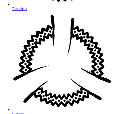
Parceiros