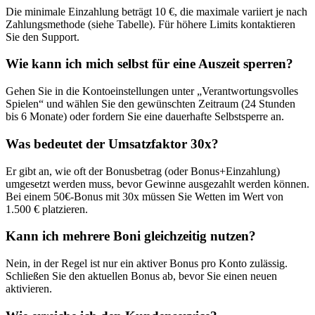
Die minimale Einzahlung beträgt 10 €, die maximale variiert je nach
Zahlungsmethode (siehe Tabelle). Für höhere Limits kontaktieren
Sie den Support.
Wie kann ich mich selbst für eine Auszeit sperren?
Gehen Sie in die Kontoeinstellungen unter „Verantwortungsvolles
Spielen“ und wählen Sie den gewünschten Zeitraum (24 Stunden
bis 6 Monate) oder fordern Sie eine dauerhafte Selbstsperre an.
Was bedeutet der Umsatzfaktor 30x?
Er gibt an, wie oft der Bonusbetrag (oder Bonus+Einzahlung)
umgesetzt werden muss, bevor Gewinne ausgezahlt werden können.
Bei einem 50€-Bonus mit 30x müssen Sie Wetten im Wert von
1.500 € platzieren.
Kann ich mehrere Boni gleichzeitig nutzen?
Nein, in der Regel ist nur ein aktiver Bonus pro Konto zulässig.
Schließen Sie den aktuellen Bonus ab, bevor Sie einen neuen
aktivieren.