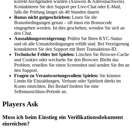
korrekt hochgeladen wurden (Ausweis & Adressnachweis).
Kontaktieren Sie den Support per Live-Chat oder E-Mail,
falls die Prüfung länger als 48 Stunden dauert.
Bonus nicht gutgeschrieben:
Lesen Sie die
Bonusbedingungen genau – oft muss ein Bonuscode
eingegeben werden. Ist dies geschehen, wenden Sie sich an
den Chat.
Auszahlungsverzögerung:
Prüfen Sie Ihren KYC-Status
und ob alle Umsatzbedingungen erfüllt sind. Bei Verzögerung
kontaktieren Sie den Support mit Ihrer Transaktions-ID.
Technische Fehler bei Spielen:
Löschen Sie Browser-Cache
und Cookies oder wechseln Sie den Browser. Bleibt das
Problem, erstellen Sie einen Screenshot und senden Sie ihn an
den Support.
Fragen zu Verantwortungsvollem Spielen:
Sie können
Limits für Einzahlungen, Verluste oder Spielzeit direkt im
Konto einrichten. Bei Bedarf fordern Sie eine
Selbstausschluss-Periode an.
Players Ask
Muss ich beim Einstieg ein Verifikationsdokument
einreichen?