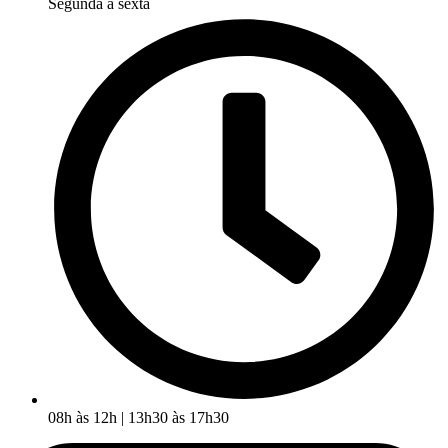
Segunda a sexta
08h às 12h | 13h30 às 17h30