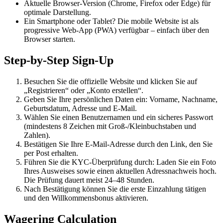
Aktuelle Browser-Version (Chrome, Firefox oder Edge) für
optimale Darstellung.
Ein Smartphone oder Tablet? Die mobile Website ist als
progressive Web-App (PWA) verfügbar – einfach über den
Browser starten.
Step-by-Step Sign-Up
Besuchen Sie die offizielle Website und klicken Sie auf
„Registrieren“ oder „Konto erstellen“.
Geben Sie Ihre persönlichen Daten ein: Vorname, Nachname,
Geburtsdatum, Adresse und E-Mail.
Wählen Sie einen Benutzernamen und ein sicheres Passwort
(mindestens 8 Zeichen mit Groß-/Kleinbuchstaben und
Zahlen).
Bestätigen Sie Ihre E-Mail-Adresse durch den Link, den Sie
per Post erhalten.
Führen Sie die KYC-Überprüfung durch: Laden Sie ein Foto
Ihres Ausweises sowie einen aktuellen Adressnachweis hoch.
Die Prüfung dauert meist 24–48 Stunden.
Nach Bestätigung können Sie die erste Einzahlung tätigen
und den Willkommensbonus aktivieren.
Wagering Calculation