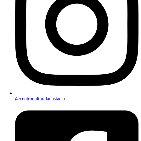
@centroculturalanastacia