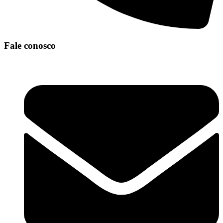
Fale conosco