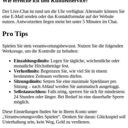
Wie erreiche ich den Kundenservice?
Der Live-Chat ist rund um die Uhr verfügbar. Alternativ können Sie
eine E-Mail senden oder das Kontaktformular auf der Website
nutzen. Antwortzeiten liegen meist bei unter 5 Minuten im Chat.
Pro Tips
Spielen Sie stets verantwortungsbewusst. Nutzen Sie die folgenden
Werkzeuge, um die Kontrolle zu behalten:
Einzahlungslimits:
Legen Sie tägliche, wöchentliche oder
monatliche Höchstbeträge fest.
Verlustlimits:
Begrenzen Sie, wie viel Sie in einem
bestimmten Zeitraum verlieren dürfen.
Sitzungslimits:
Setzen Sie eine maximale Spieldauer pro
Sitzung – nach Ablauf werden Sie automatisch ausgeloggt.
Selbstausschluss:
Falls nötig, sperren Sie sich für mindestens
24 Stunden oder länger. Bei Bedarf ist eine dauerhafte Sperre
möglich.
Diese Einstellungen finden Sie in Ihrem Konto unter
„Verantwortungsvolles Spielen“. Denken Sie daran: Glücksspiel soll
Unterhaltung sein, kein Weg, Geld zu verdienen.