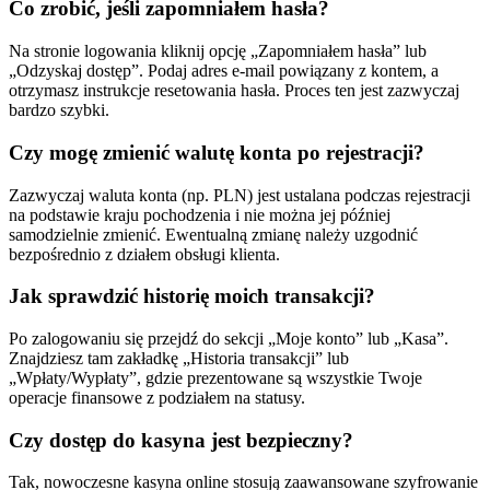
Co zrobić, jeśli zapomniałem hasła?
Na stronie logowania kliknij opcję „Zapomniałem hasła” lub
„Odzyskaj dostęp”. Podaj adres e-mail powiązany z kontem, a
otrzymasz instrukcje resetowania hasła. Proces ten jest zazwyczaj
bardzo szybki.
Czy mogę zmienić walutę konta po rejestracji?
Zazwyczaj waluta konta (np. PLN) jest ustalana podczas rejestracji
na podstawie kraju pochodzenia i nie można jej później
samodzielnie zmienić. Ewentualną zmianę należy uzgodnić
bezpośrednio z działem obsługi klienta.
Jak sprawdzić historię moich transakcji?
Po zalogowaniu się przejdź do sekcji „Moje konto” lub „Kasa”.
Znajdziesz tam zakładkę „Historia transakcji” lub
„Wpłaty/Wypłaty”, gdzie prezentowane są wszystkie Twoje
operacje finansowe z podziałem na statusy.
Czy dostęp do kasyna jest bezpieczny?
Tak, nowoczesne kasyna online stosują zaawansowane szyfrowanie