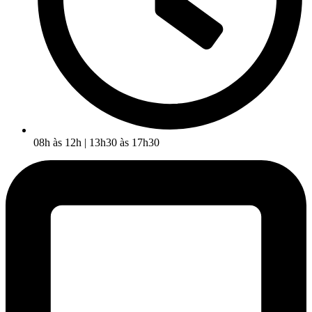
08h às 12h | 13h30 às 17h30