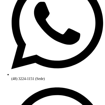
(48) 3224-1151 (Sede)