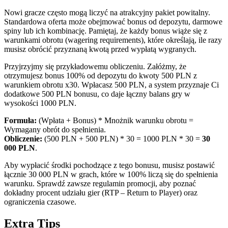
Nowi gracze często mogą liczyć na atrakcyjny pakiet powitalny.
Standardowa oferta może obejmować bonus od depozytu, darmowe
spiny lub ich kombinację. Pamiętaj, że każdy bonus wiąże się z
warunkami obrotu (wagering requirements), które określają, ile razy
musisz obrócić przyznaną kwotą przed wypłatą wygranych.
Przyjrzyjmy się przykładowemu obliczeniu. Załóżmy, że
otrzymujesz bonus 100% od depozytu do kwoty 500 PLN z
warunkiem obrotu x30. Wpłacasz 500 PLN, a system przyznaje Ci
dodatkowe 500 PLN bonusu, co daje łączny balans gry w
wysokości 1000 PLN.
Formuła:
(Wpłata + Bonus) * Mnożnik warunku obrotu =
Wymagany obrót do spełnienia.
Obliczenie:
(500 PLN + 500 PLN) * 30 = 1000 PLN * 30 =
30
000 PLN
.
Aby wypłacić środki pochodzące z tego bonusu, musisz postawić
łącznie 30 000 PLN w grach, które w 100% liczą się do spełnienia
warunku. Sprawdź zawsze regulamin promocji, aby poznać
dokładny procent udziału gier (RTP – Return to Player) oraz
ograniczenia czasowe.
Extra Tips