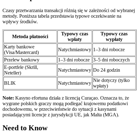
Czasy przetwarzania transakcji różnią się w zależności od wybranej
metody. Poniższa tabela przedstawia typowe oczekiwanie na
wpływy środków.
Typowy czas
Typowy czas
Metoda płatności
wpłaty
wypłaty
Karty bankowe
Natychmiastowy
1–3 dni robocze
(Visa/Mastercard)
Przelew bankowy
1–3 dni robocze
3–5 dni roboczych
E-portfele (Skrill,
Natychmiastowy
Do 24 godzin
Neteller)
Nie dotyczy (tylko
BLIK
Natychmiastowy
wpłaty)
Note:
Kasyno efortuna działa z licencją Curaçao. Oznacza to, że
wygrane polskich graczy mogą podlegać krajowemu podatkowi
dochodowemu, w przeciwieństwie do sytuacji z kasynami
posiadającymi licencje z jurysdykcji UE, jak Malta (MGA).
Need to Know