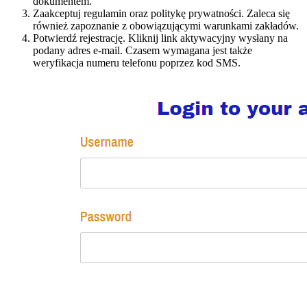
dokumentem.
Zaakceptuj regulamin oraz politykę prywatności. Zaleca się
również zapoznanie z obowiązującymi warunkami zakładów.
Potwierdź rejestrację. Kliknij link aktywacyjny wysłany na
podany adres e-mail. Czasem wymagana jest także
weryfikacja numeru telefonu poprzez kod SMS.