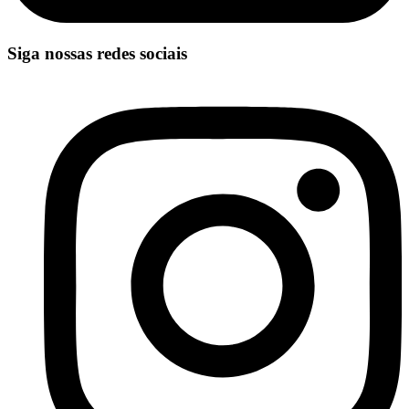
Siga nossas redes sociais