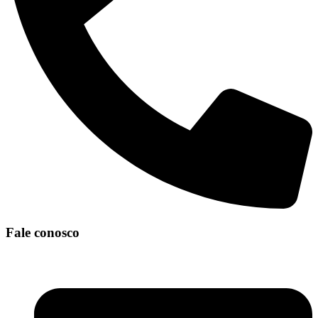
Fale conosco