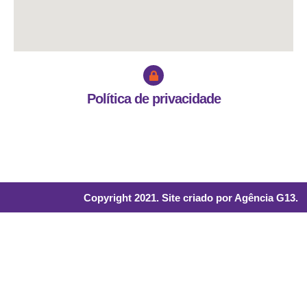
Política de privacidade
Acesse e leia nossa política de privacidade
Copyright 2021. Site criado por Agência G13.