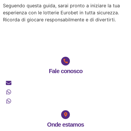
Seguendo questa guida, sarai pronto a iniziare la tua
esperienza con le lotterie Eurobet in tutta sicurezza.
Ricorda di giocare responsabilmente e di divertirti.
Fale conosco
falecom@ccea.org.br
(48) 3224-1151 (Sede)
(48) 3028-1002 (Casa de Acolhimento)
Onde estamos