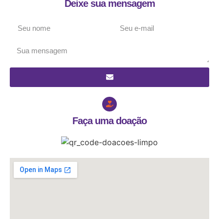
Deixe sua mensagem
Faça uma doação