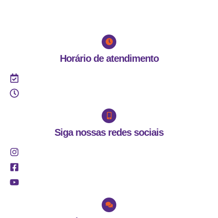
Sede:
Rua Prefeito Tolentino de Carvalho, 01 - 88075530 -
Balneário - Florianópolis (SC)
Horário de atendimento
Segunda a sexta
08h às 12h | 13h30 às 17h30
Siga nossas redes sociais
@centroculturalanastacia
/centroculturalescravaanastacia
Centro Cultural Anastácia