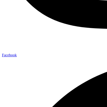
Facebook