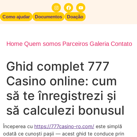
Como ajudar
Documentos
Doação
Home
Quem somos
Parceiros
Galeria
Contato
Ghid complet 777
Casino online: cum
să te înregistrezi și
să calculezi bonusul
Începerea cu
https://777casino-ro.com/
este simplă
odată ce cunoști pașii — acest ghid te conduce prin