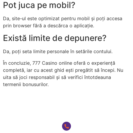
Pot juca pe mobil?
Da, site-ul este optimizat pentru mobil și poți accesa
prin browser fără a descărca o aplicație.
Există limite de depunere?
Da, poți seta limite personale în setările contului.
În concluzie, 777 Casino online oferă o experiență
completă, iar cu acest ghid ești pregătit să începi. Nu
uita să joci responsabil și să verifici întotdeauna
termenii bonusurilor.