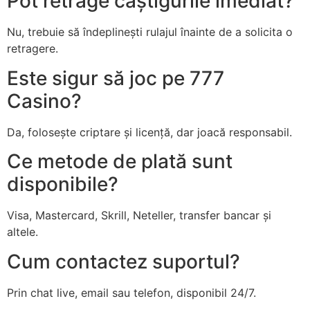
Pot retrage câștigurile imediat?
Nu, trebuie să îndeplinești rulajul înainte de a solicita o
retragere.
Este sigur să joc pe 777
Casino?
Da, folosește criptare și licență, dar joacă responsabil.
Ce metode de plată sunt
disponibile?
Visa, Mastercard, Skrill, Neteller, transfer bancar și
altele.
Cum contactez suportul?
Prin chat live, email sau telefon, disponibil 24/7.