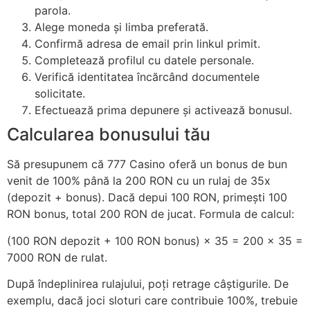
parola.
Alege moneda și limba preferată.
Confirmă adresa de email prin linkul primit.
Completează profilul cu datele personale.
Verifică identitatea încărcând documentele
solicitate.
Efectuează prima depunere și activează bonusul.
Calcularea bonusului tău
Să presupunem că 777 Casino oferă un bonus de bun
venit de 100% până la 200 RON cu un rulaj de 35x
(depozit + bonus). Dacă depui 100 RON, primești 100
RON bonus, total 200 RON de jucat. Formula de calcul:
(100 RON depozit + 100 RON bonus) × 35 = 200 × 35 =
7000 RON de rulat.
După îndeplinirea rulajului, poți retrage câștigurile. De
exemplu, dacă joci sloturi care contribuie 100%, trebuie