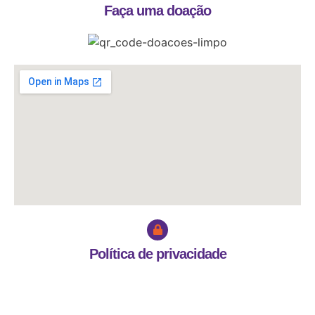
Faça uma doação
Política de privacidade
Acesse e leia nossa política de privacidade