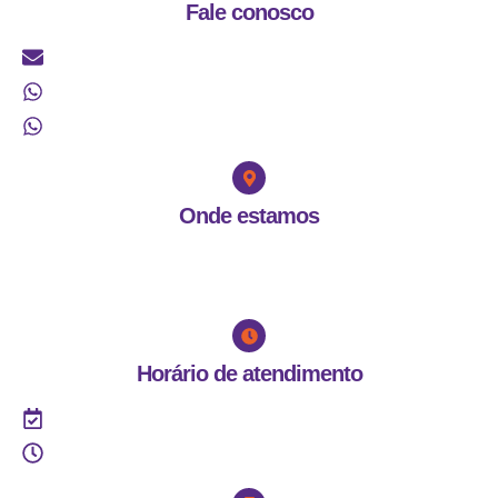
Fale conosco
falecom@ccea.org.br
(48) 3224-1151 (Sede)
(48) 3028-1002 (Casa de Acolhimento)
Onde estamos
Sede:
Rua Prefeito Tolentino de Carvalho, 01 - 88075530 -
Balneário - Florianópolis (SC)
Horário de atendimento
Segunda a sexta
08h às 12h | 13h30 às 17h30