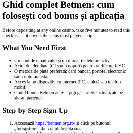
Ghid complet Betmen: cum
folosești cod bonus și aplicația
Before depositing at any online casino, take five minutes to read this
checklist — it covers the steps most players skip.
What You Need First
Un cont de email valid și un număr de telefon activ.
Actul de identitate (CI sau pașaport) pentru verificare KYC.
O metodă de plată preferată: card bancar, portofel electronic
sau criptomonedă.
Acces la un dispozitiv cu internet (PC, tabletă sau telefon
mobil).
Codul bonus Betmen activ – poți găsi oferte actualizate pe
site-ul partener.
Step-by-Step Sign-Up
Accesează
https://betmen.org.ro/
și click pe butonul
„Înregistrare” din colțul dreapta sus.