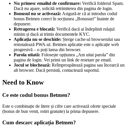
Nu primesc emailul de confirmare:
Verifică folderul Spam.
Dacă nu apare, solicită retrimiterea din pagina de login.
Bonusul nu se activează:
Asigură-te că ai introdus codul
bonus Betmen corect în secțiunea „Bonusuri” înainte de
depunere.
Retragerea e blocată:
Verifică dacă ai îndeplinit rulajul
minim și dacă ai trimis documentele KYC.
Aplicația nu se deschide:
Șterge cache-ul browserului sau
reinstalează PWA-ul. Betmen aplicatie este o aplicație web
progresivă – o poți lansa din browser.
Parola uitată:
Folosește opțiunea „Am uitat parola” din
pagina de login. Vei primi un link de resetare pe email.
Jocul se blochează:
Reîmprospătează pagina sau încearcă un
alt browser. Dacă persistă, contactează suportul.
Need to Know
Ce este codul bonus Betmen?
Este o combinație de litere și cifre care activează oferte speciale
(bonus de bun venit, rotiri gratuite) la prima depunere.
Cum descarc aplicația Betmen?