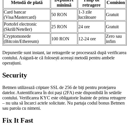
Metodă de plată
Comision
minimă
retragere
Card bancar
1-3 zile
50 RON
Gratuit
(Visa/Mastercard)
lucrătoare
Portofel electronic
25 RON
24 ore
Gratuit
(Skrill/Neteller)
Cryptomonede
Zero sau
100 RON
12-24 ore
(Bitcoin/Ethereum)
infim
Depunerile sunt instant, iar retragerile se procesează după verificarea
contului. Asigură-te că folosești aceeași metodă pentru ambele
operațiuni.
Security
Betmen utilizează criptare SSL de 256 de biți pentru protejarea
datelor. Autentificarea în doi pași (2FA) este disponibilă în setările
contului. Verificarea KYC este obligatorie înainte de prima retragere
– nu uita să încarci actele solicitate. Nu partaja codul bonus Betmen
sau parola cu nimeni.
Fix It Fast