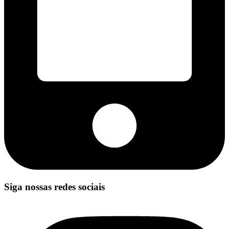
Siga nossas redes sociais