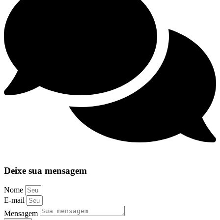
Deixe sua mensagem
Nome
E-mail
Mensagem