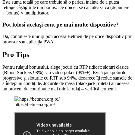
Este suma totală pe care trebuie să o pariezi înainte de a putea
retrage câștigurile din bonus. De obicei, se calculează ca (depunere
+ bonus) × multiplicator.
Pot folosi același cont pe mai multe dispozitive?
Da, contul este unic și poți accesa Betmen de pe orice dispozitiv prin
browser sau aplicația PWA.
Pro Tips
Pentru rulajul bonusului, alege jocuri cu RTP ridicat: sloturi clasice
(Blood Suckers 98%) sau video poker (99%+). Evită jackpoturile
progresive și sloturile cu RTP sub 94%, deoarece îți reduc șansele de
a îndeplini condițiile. Jocurile de masă (blackjack, ruletă) au adesea
un procent de contribuție mai mic la rulaj – verifică termenii.
https://betmen.org.ro/