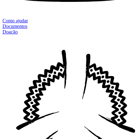
Como ajudar
Documentos
Doação