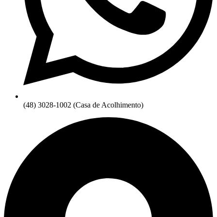
(48) 3028-1002 (Casa de Acolhimento)