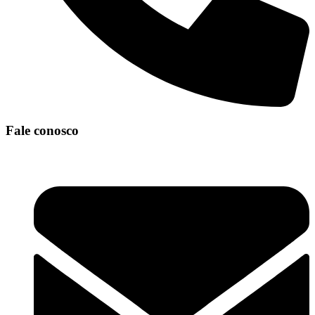
Fale conosco