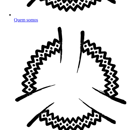
Quem somos