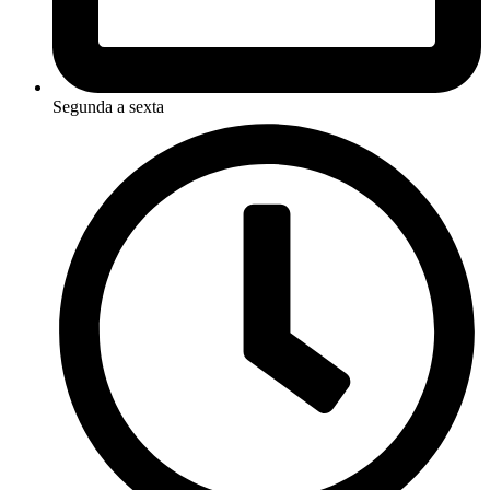
Segunda a sexta