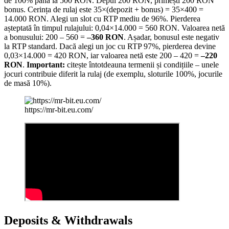
de 100% până la 500 RON. Depui 200 RON, primești 200 RON
bonus. Cerința de rulaj este 35×(depozit + bonus) = 35×400 =
14.000 RON. Alegi un slot cu RTP mediu de 96%. Pierderea
așteptată în timpul rulajului: 0,04×14.000 = 560 RON. Valoarea netă
a bonusului: 200 – 560 =
–360 RON
. Așadar, bonusul este negativ
la RTP standard. Dacă alegi un joc cu RTP 97%, pierderea devine
0,03×14.000 = 420 RON, iar valoarea netă este 200 – 420 =
–220
RON
.
Important:
citește întotdeauna termenii și condițiile – unele
jocuri contribuie diferit la rulaj (de exemplu, sloturile 100%, jocurile
de masă 10%).
https://mr-bit.eu.com/
Deposits & Withdrawals