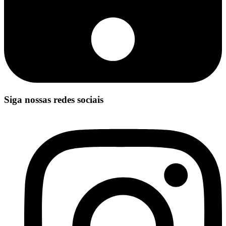
Siga nossas redes sociais