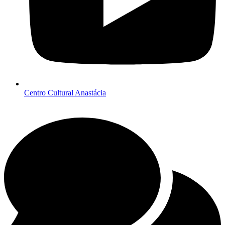
Centro Cultural Anastácia