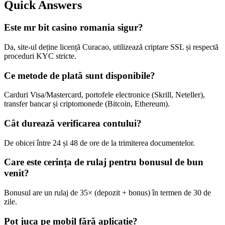
Quick Answers
Este mr bit casino romania sigur?
Da, site-ul deține licență Curacao, utilizează criptare SSL și respectă
proceduri KYC stricte.
Ce metode de plată sunt disponibile?
Carduri Visa/Mastercard, portofele electronice (Skrill, Neteller),
transfer bancar și criptomonede (Bitcoin, Ethereum).
Cât durează verificarea contului?
De obicei între 24 și 48 de ore de la trimiterea documentelor.
Care este cerința de rulaj pentru bonusul de bun
venit?
Bonusul are un rulaj de 35× (depozit + bonus) în termen de 30 de
zile.
Pot juca pe mobil fără aplicație?