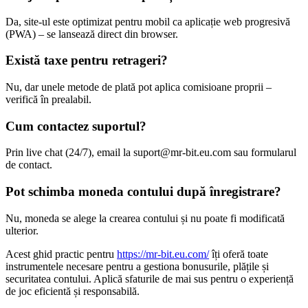
Da, site-ul este optimizat pentru mobil ca aplicație web progresivă
(PWA) – se lansează direct din browser.
Există taxe pentru retrageri?
Nu, dar unele metode de plată pot aplica comisioane proprii –
verifică în prealabil.
Cum contactez suportul?
Prin live chat (24/7), email la suport@mr-bit.eu.com sau formularul
de contact.
Pot schimba moneda contului după înregistrare?
Nu, moneda se alege la crearea contului și nu poate fi modificată
ulterior.
Acest ghid practic pentru
https://mr-bit.eu.com/
îți oferă toate
instrumentele necesare pentru a gestiona bonusurile, plățile și
securitatea contului. Aplică sfaturile de mai sus pentru o experiență
de joc eficientă și responsabilă.