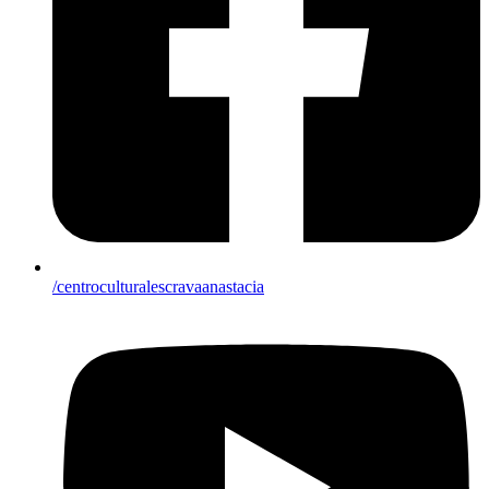
/centroculturalescravaanastacia