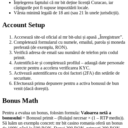
Înțelegerea faptului că mr bit deține licență Curacao, iar
câștigurile pot fi supuse impozitării locale.
Vârsta minimă legală de 18 ani (sau 21 în unele jurisdicții).
Account Setup
Accesează site-ul oficial al mr bit-ului și apasă „Înregistrare”.
Completează formularul cu numele, emailul, parola și moneda
preferată (de exemplu, RON).
Verifică adresa de email sau numărul de telefon prin codul
primit.
Autentifică-te și completează profilul – adaugă date personale
corecte pentru a accelera verificarea KYC.
Activează autentificarea cu doi factori (2FA) din setările de
securitate.
Efectuează prima depunere pentru a activa bonusul de bun
venit (dacă dorești).
Bonus Math
Pentru a evalua un bonus, folosim formula:
Valoarea netă a
bonusului
= Bonusul primit – (Rulajul necesar × (1 – RTP mediu)).
Să luăm un exemplu concret: mr bit casino romania oferă un bonus