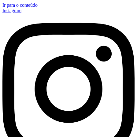
Ir para o conteúdo
Instagram