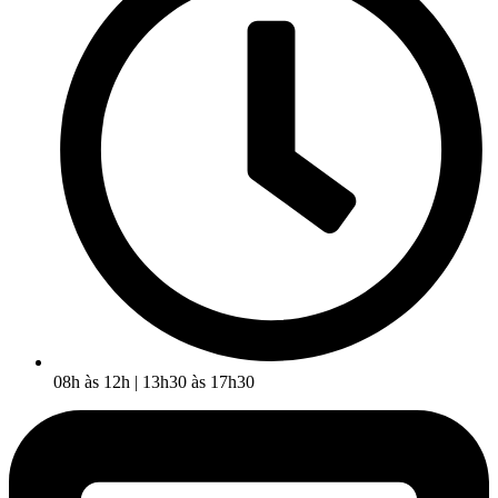
08h às 12h | 13h30 às 17h30