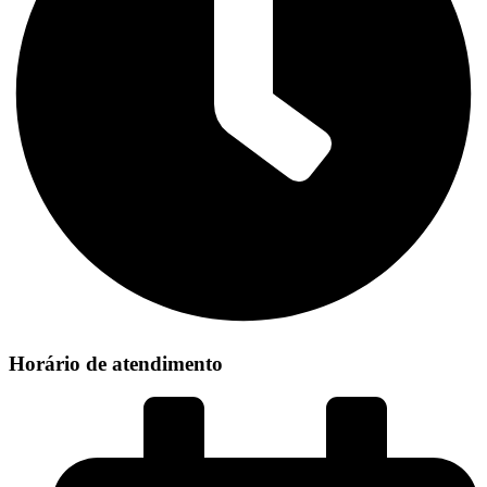
Horário de atendimento