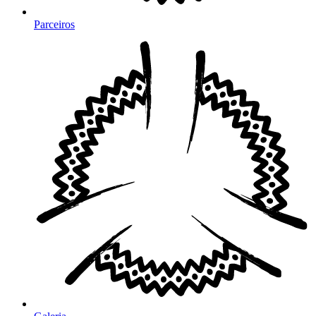
Parceiros