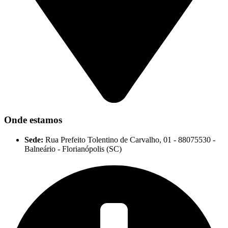
Onde estamos
Sede:
Rua Prefeito Tolentino de Carvalho, 01 - 88075530 -
Balneário - Florianópolis (SC)