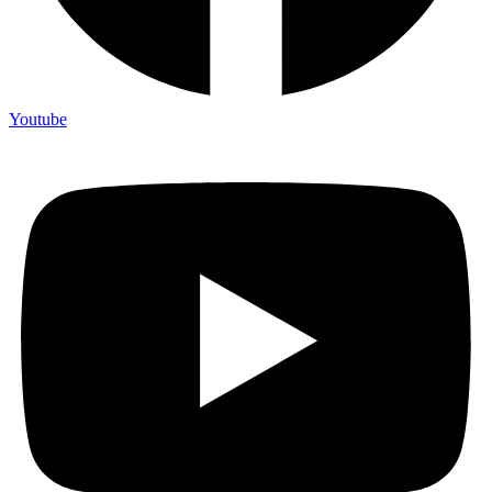
Youtube