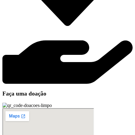
Faça uma doação