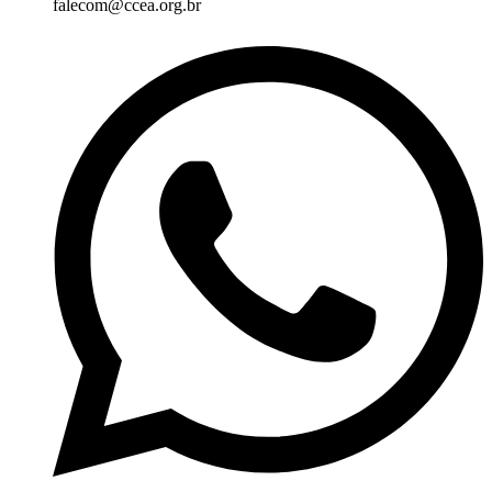
falecom@ccea.org.br