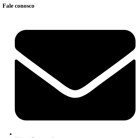
Fale conosco