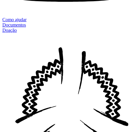
Como ajudar
Documentos
Doação