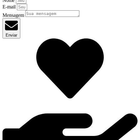
Nome
E-mail
Mensagem
Enviar