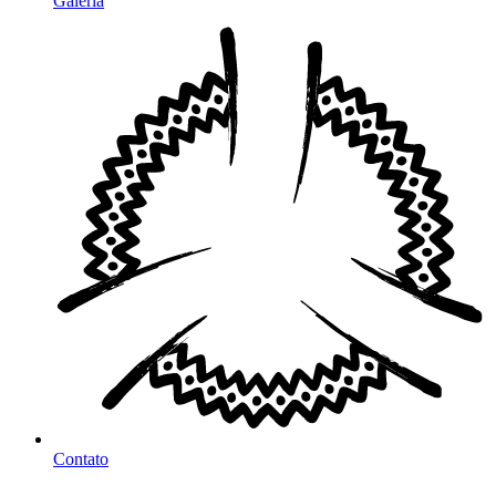
Galeria
Contato