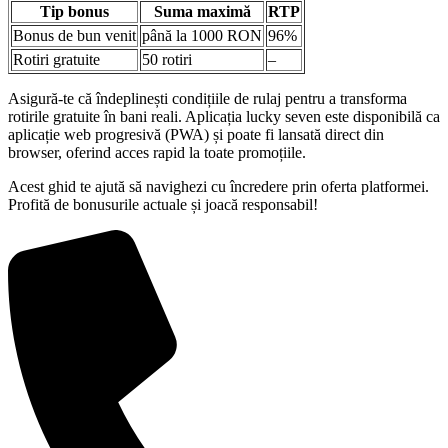
Tip bonus
Suma maximă
RTP
Bonus de bun venit
până la 1000 RON
96%
Rotiri gratuite
50 rotiri
–
Asigură-te că îndeplinești condițiile de rulaj pentru a transforma
rotirile gratuite în bani reali. Aplicația lucky seven este disponibilă ca
aplicație web progresivă (PWA) și poate fi lansată direct din
browser, oferind acces rapid la toate promoțiile.
Acest ghid te ajută să navighezi cu încredere prin oferta platformei.
Profită de bonusurile actuale și joacă responsabil!