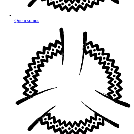
Quem somos