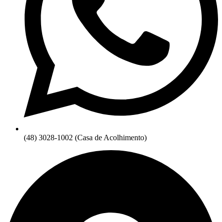
(48) 3028-1002 (Casa de Acolhimento)