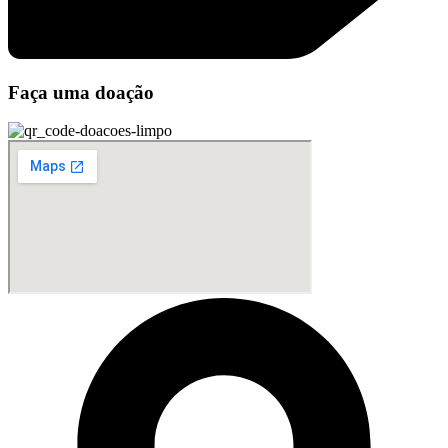
Faça uma doação