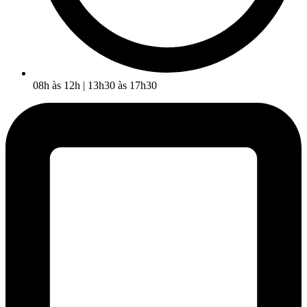
08h às 12h | 13h30 às 17h30