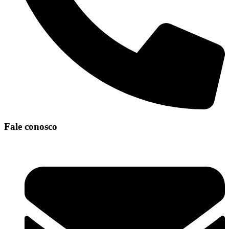
Fale conosco