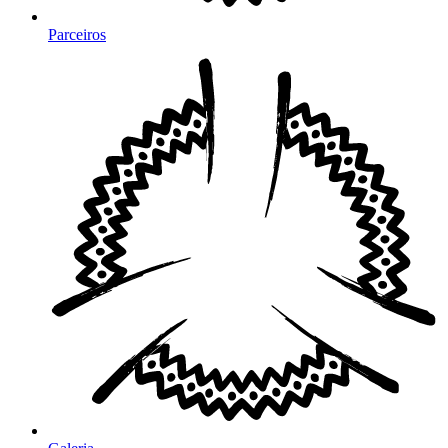
Parceiros