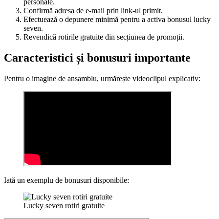
personale.
Confirmă adresa de e-mail prin link-ul primit.
Efectuează o depunere minimă pentru a activa bonusul lucky
seven.
Revendică rotirile gratuite din secțiunea de promoții.
Caracteristici și bonusuri importante
Pentru o imagine de ansamblu, urmărește videoclipul explicativ:
Iată un exemplu de bonusuri disponibile:
Lucky seven rotiri gratuite