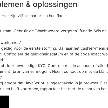
lemen & oplossingen
ier zijn vijf scenario’s en hun fixes:
 staat. Gebruik de “Wachtwoord vergeten” functie. Wis de 
erkt niet.”
geldig vóór de eerste storting. Ga naar het cashier-menu
igt. Controleer de geldigheidsdatum en of de code exact wo
d.”
t door onvolledige KYC. Controleer in je account of alle
cument (bron van vermogen). Neem contact op met de klant
.”
g ervoor dat JavaScript is ingeschakeld in je browser. Flas
 zich blijft voordoen, rapporteer het met de naam van het