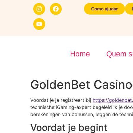
Como ajudar
Home
Quem s
GoldenBet Casinog
Voordat je je registreert bij
https://goldenbet
technische iGaming-expert begeleid ik je doo
berekeningen van bonussen, leggen de technis
Voordat je begint