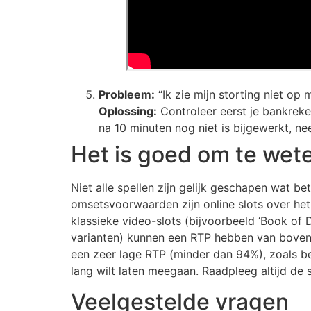
Probleem:
“Ik zie mijn storting niet op 
Oplossing:
Controleer eerst je bankreke
na 10 minuten nog niet is bijgewerkt, n
Het is goed om te wet
Niet alle spellen zijn gelijk geschapen wat b
omsetsvoorwaarden zijn online slots over het
klassieke video-slots (bijvoorbeeld ‘Book of
varianten) kunnen een RTP hebben van boven 
een zeer lage RTP (minder dan 94%), zoals bep
lang wilt laten meegaan. Raadpleeg altijd d
Veelgestelde vragen