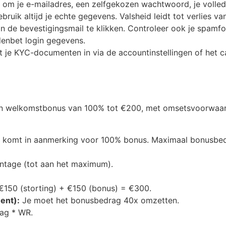
agt om je e-mailadres, een zelfgekozen wachtwoord, je voll
bruik altijd je echte gegevens. Valsheid leidt tot verlies van
in de bevestigingsmail te klikken. Controleer ook je spamfo
denbet login gegevens.
ct je KYC-documenten in via de accountinstellingen of het c
 welkomstbonus van 100% tot €200, met omsetsvoorwaarde
 komt in aanmerking voor 100% bonus. Maximaal bonusbedr
ntage (tot aan het maximum).
 €150 (storting) + €150 (bonus) = €300.
ent):
Je moet het bonusbedrag 40x omzetten.
ag * WR.
.