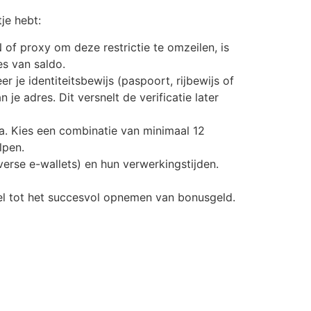
je hebt:
of proxy om deze restrictie te omzeilen, is
es van saldo.
 je identiteitsbewijs (paspoort, rijbewijs of
je adres. Dit versnelt de verificatie later
a. Kies een combinatie van minimaal 12
lpen.
verse e-wallets) en hun verwerkingstijden.
l tot het succesvol opnemen van bonusgeld.