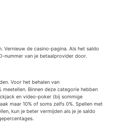
n. Vernieuw de casino-pagina. Als het saldo
ID-nummer van je betaalprovider door.
rden. Voor het behalen van
% meetellen. Binnen deze categorie hebben
lackjack en video-poker (bij sommige
vaak maar 10% of soms zelfs 0%. Spellen met
en, kun je beter vermijden als je je saldo
agepercentages.