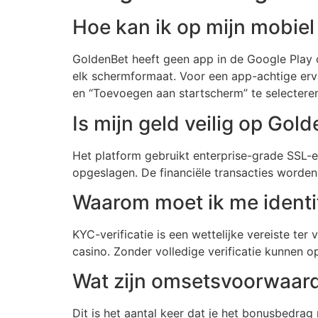
Hoe kan ik op mijn mobiel
GoldenBet heeft geen app in de Google Play 
elk schermformaat. Voor een app-achtige erva
en “Toevoegen aan startscherm” te selectere
Is mijn geld veilig op Gol
Het platform gebruikt enterprise-grade SSL-e
opgeslagen. De financiële transacties word
Waarom moet ik me identi
KYC-verificatie is een wettelijke vereiste te
casino. Zonder volledige verificatie kunnen 
Wat zijn omsetsvoorwaar
Dit is het aantal keer dat je het bonusbedr