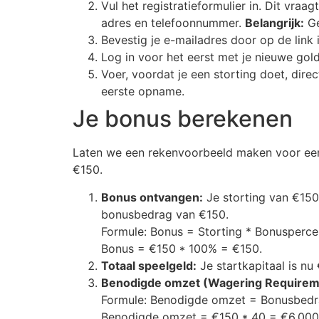
Vul het registratieformulier in. Dit vra
adres en telefoonnummer.
Belangrijk:
Ge
Bevestig je e-mailadres door op de link 
Log in voor het eerst met je nieuwe gol
Voer, voordat je een storting doet, dire
eerste opname.
Je bonus berekenen
Laten we een rekenvoorbeeld maken voor een
€150.
Bonus ontvangen:
Je storting van €150
bonusbedrag van €150.
Formule: Bonus = Storting * Bonusperce
Bonus = €150 * 100% = €150.
Totaal speelgeld:
Je startkapitaal is nu
Benodigde omzet (Wagering Requirem
Formule: Benodigde omzet = Bonusbedr
Benodigde omzet = €150 * 40 = €6.000