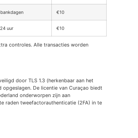
 bankdagen
€10
 24 uur
€10
ra controles. Alle transacties worden
eiligd door TLS 1.3 (herkenbaar aan het
ld opgeslagen. De licentie van Curaçao biedt
ederland onderworpen zijn aan
 te raden tweefactorauthenticatie (2FA) in te