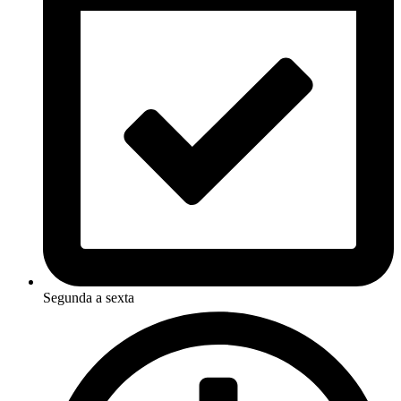
Segunda a sexta