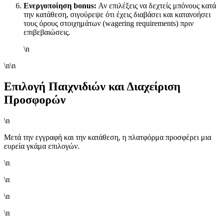
Ενεργοποίηση bonus:
Αν επιλέξεις να δεχτείς μπόνους κατά
την κατάθεση, σιγούρεψε ότι έχεις διαβάσει και κατανοήσει
τους όρους στοιχημάτων (wagering requirements) πριν
επιβεβαιώσεις.
\n
\n\n
Επιλογή Παιχνιδιών και Διαχείριση
Προσφορών
\n
Μετά την εγγραφή και την κατάθεση, η πλατφόρμα προσφέρει μια
ευρεία γκάμα επιλογών.
\n
\n
\n
\n