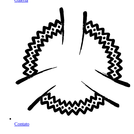
Galeria
Contato