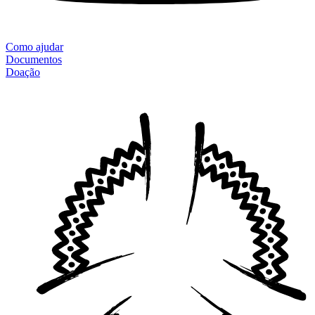
Como ajudar
Documentos
Doação