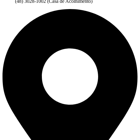
(48) 3028-1002 (Casa de Acolhimento)