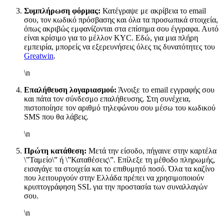
Συμπλήρωση φόρμας:
Κατέγραψε με ακρίβεια το email
σου, τον κωδικό πρόσβασης και όλα τα προσωπικά στοιχεία,
όπως ακριβώς εμφανίζονται στα επίσημα σου έγγραφα. Αυτό
είναι κρίσιμο για το μέλλον KYC. Εδώ, για μια πλήρη
εμπειρία, μπορείς να εξερευνήσεις όλες τις δυνατότητες του
Greatwin
.
\n
Επαλήθευση λογαριασμού:
Άνοιξε το email εγγραφής σου
και πάτα τον σύνδεσμο επαλήθευσης. Στη συνέχεια,
πιστοποίησε τον αριθμό τηλεφώνου σου μέσω του κωδικού
SMS που θα λάβεις.
\n
Πρώτη κατάθεση:
Μετά την είσοδο, πήγαινε στην καρτέλα
\”Ταμείο\” ή \”Καταθέσεις\”. Επίλεξε τη μέθοδο πληρωμής,
εισαγάγε τα στοιχεία και το επιθυμητό ποσό. Όλα τα καζίνο
που λειτουργούν στην Ελλάδα πρέπει να χρησιμοποιούν
κρυπτογράφηση SSL για την προστασία των συναλλαγών
σου.
\n