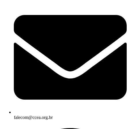
falecom@ccea.org.br