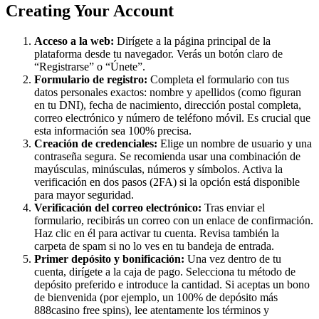
Creating Your Account
Acceso a la web:
Dirígete a la página principal de la
plataforma desde tu navegador. Verás un botón claro de
“Registrarse” o “Únete”.
Formulario de registro:
Completa el formulario con tus
datos personales exactos: nombre y apellidos (como figuran
en tu DNI), fecha de nacimiento, dirección postal completa,
correo electrónico y número de teléfono móvil. Es crucial que
esta información sea 100% precisa.
Creación de credenciales:
Elige un nombre de usuario y una
contraseña segura. Se recomienda usar una combinación de
mayúsculas, minúsculas, números y símbolos. Activa la
verificación en dos pasos (2FA) si la opción está disponible
para mayor seguridad.
Verificación del correo electrónico:
Tras enviar el
formulario, recibirás un correo con un enlace de confirmación.
Haz clic en él para activar tu cuenta. Revisa también la
carpeta de spam si no lo ves en tu bandeja de entrada.
Primer depósito y bonificación:
Una vez dentro de tu
cuenta, dirígete a la caja de pago. Selecciona tu método de
depósito preferido e introduce la cantidad. Si aceptas un bono
de bienvenida (por ejemplo, un 100% de depósito más
888casino free spins), lee atentamente los términos y