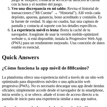
con la hora y el nombre del juego.
Veo una discrepancia en mi saldo:
Revisa el historial de
transacciones (“Mi Cuenta” → “Historial”). Allí verás cada
depósito, apuesta, ganancia, bono acreditado y comisión. Es
la fuente de verdad. Si algo no cuadra, haz una captura de
pantalla y contacta al soporte con los detalles específicos.
La experiencia móvil es lenta:
Borra la caché de tu
navegador. Asegúrate de usar la versión mobile-optimized
website o, si está disponible, instala la Progressive Web App
(PWA) para un rendimiento mejorado. Una conexión de datos
estable es esencial.
Quick Answers
¿Cómo funciona la app móvil de 888casino?
La plataforma ofrece una experiencia móvil a través de un sitio web
optimizado para dispositivos móviles o una aplicación web
progresiva (PWA). No es necesario descargar una app desde tiendas
oficiales; simplemente accede desde el navegador de tu smartphone,
inicia sesión y, si se ofrece, añade el icono de acceso directo a tu
pantalla de inicio para una experiencia similar a una app nativa.