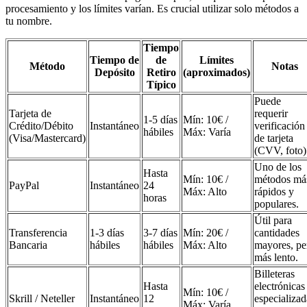
procesamiento y los límites varían. Es crucial utilizar solo métodos a
tu nombre.
Tiempo
Tiempo de
de
Límites
Método
Notas
Depósito
Retiro
(aproximados)
Típico
Puede
Tarjeta de
requerir
1-5 días
Mín: 10€ /
Crédito/Débito
Instantáneo
verificación
hábiles
Máx: Varía
(Visa/Mastercard)
de tarjeta
(CVV, foto)
Uno de los
Hasta
Mín: 10€ /
métodos má
PayPal
Instantáneo
24
Máx: Alto
rápidos y
horas
populares.
Útil para
Transferencia
1-3 días
3-7 días
Mín: 20€ /
cantidades
Bancaria
hábiles
hábiles
Máx: Alto
mayores, pe
más lento.
Billeteras
Hasta
electrónicas
Mín: 10€ /
Skrill / Neteller
Instantáneo
12
especializad
Máx: Varía