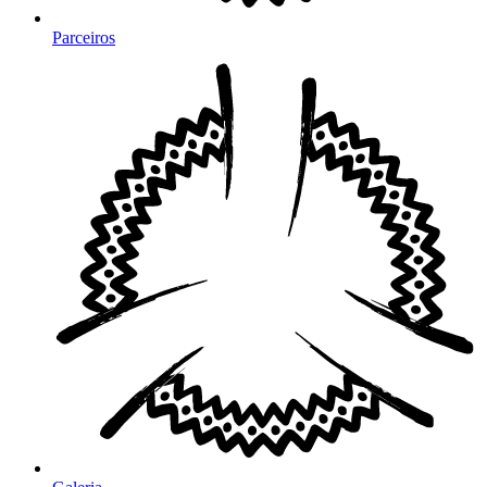
Parceiros