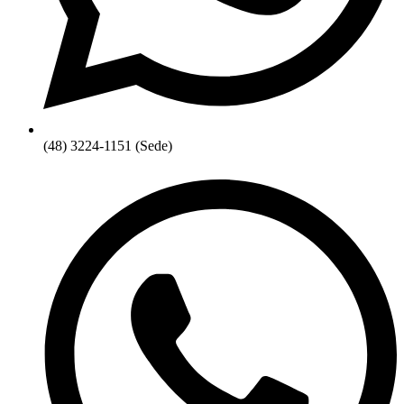
(48) 3224-1151 (Sede)