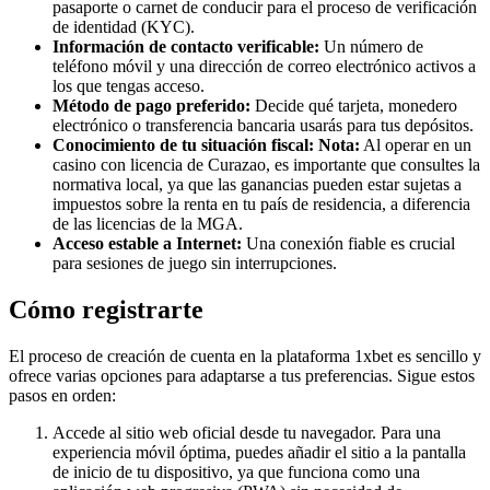
pasaporte o carnet de conducir para el proceso de verificación
de identidad (KYC).
Información de contacto verificable:
Un número de
teléfono móvil y una dirección de correo electrónico activos a
los que tengas acceso.
Método de pago preferido:
Decide qué tarjeta, monedero
electrónico o transferencia bancaria usarás para tus depósitos.
Conocimiento de tu situación fiscal:
Nota:
Al operar en un
casino con licencia de Curazao, es importante que consultes la
normativa local, ya que las ganancias pueden estar sujetas a
impuestos sobre la renta en tu país de residencia, a diferencia
de las licencias de la MGA.
Acceso estable a Internet:
Una conexión fiable es crucial
para sesiones de juego sin interrupciones.
Cómo registrarte
El proceso de creación de cuenta en la plataforma 1xbet es sencillo y
ofrece varias opciones para adaptarse a tus preferencias. Sigue estos
pasos en orden:
Accede al sitio web oficial desde tu navegador. Para una
experiencia móvil óptima, puedes añadir el sitio a la pantalla
de inicio de tu dispositivo, ya que funciona como una