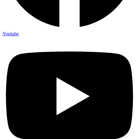
Youtube