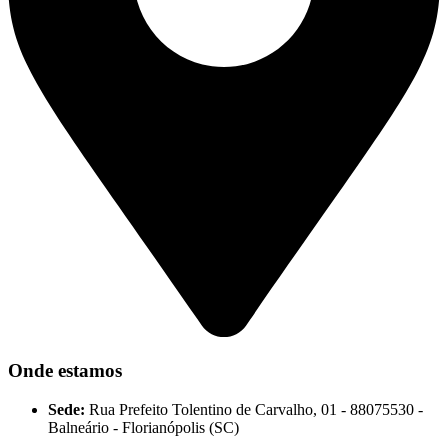
Onde estamos
Sede:
Rua Prefeito Tolentino de Carvalho, 01 - 88075530 -
Balneário - Florianópolis (SC)