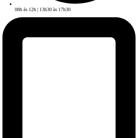
08h às 12h | 13h30 às 17h30