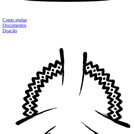
Como ajudar
Documentos
Doação