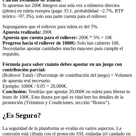
Si apuestas tus 200€ íntegros una sola vez a números directos
(pleno) en ruleta europea (pago 35:1, probabilidad ~2.7%, RTP
teórico ~97.3%), solo una parte cuenta para el rollover.
Supongamos que el rollover para ruleta es del 5%.
Apuesta realizada:
200€
Apuesta que cuenta para el rollover:
200€ * 5% = 10€
Progreso hacia el rollover de 1000€:
Solo has cubierto 10€.
Necesitarías apostar cantidades mucho mayores para cumplir el
requisito.
Fórmula para saber cuánto debes apostar en un juego con
contribución parcial:
(Rollover Total) / (Porcentaje de contribución del juego) = Volumen
de apuesta real necesario.
Ejemplo: 1000€ / 0.05 = 20,000€.
Conclusión:
Tendrías que apostar 20,000€ en ruleta para liberar tu
bono de 100€. Esto ilustra por qué es vital leer los detalles de la
promoción (Términos y Condiciones, sección “Bonos”).
¿Es Seguro?
La seguridad de la plataforma se evalúa en varios aspectos. La
conexión está cifrada con el protocolo SSL estándar (el candado en