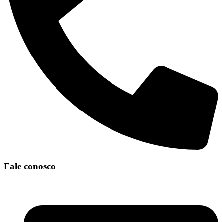
Fale conosco