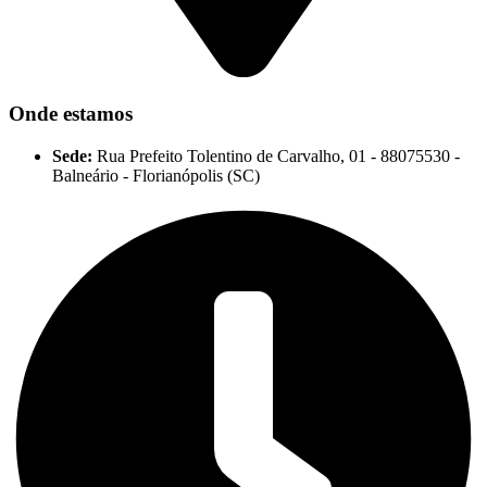
Onde estamos
Sede:
Rua Prefeito Tolentino de Carvalho, 01 - 88075530 -
Balneário - Florianópolis (SC)