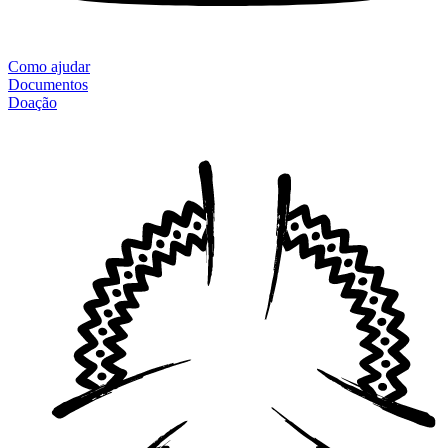
Como ajudar
Documentos
Doação