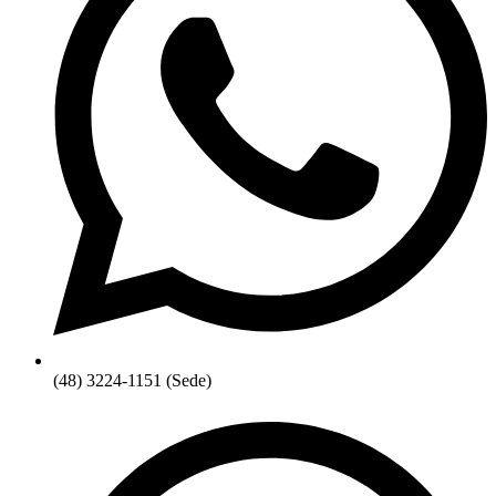
(48) 3224-1151 (Sede)