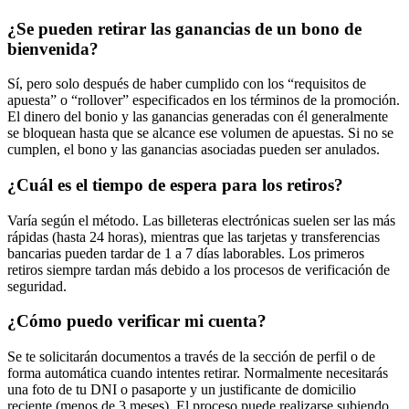
¿Se pueden retirar las ganancias de un bono de
bienvenida?
Sí, pero solo después de haber cumplido con los “requisitos de
apuesta” o “rollover” especificados en los términos de la promoción.
El dinero del bonio y las ganancias generadas con él generalmente
se bloquean hasta que se alcance ese volumen de apuestas. Si no se
cumplen, el bono y las ganancias asociadas pueden ser anulados.
¿Cuál es el tiempo de espera para los retiros?
Varía según el método. Las billeteras electrónicas suelen ser las más
rápidas (hasta 24 horas), mientras que las tarjetas y transferencias
bancarias pueden tardar de 1 a 7 días laborables. Los primeros
retiros siempre tardan más debido a los procesos de verificación de
seguridad.
¿Cómo puedo verificar mi cuenta?
Se te solicitarán documentos a través de la sección de perfil o de
forma automática cuando intentes retirar. Normalmente necesitarás
una foto de tu DNI o pasaporte y un justificante de domicilio
reciente (menos de 3 meses). El proceso puede realizarse subiendo