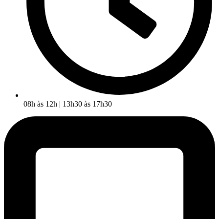
08h às 12h | 13h30 às 17h30