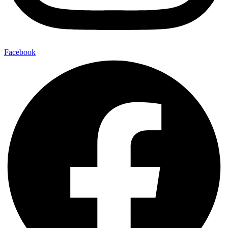
Facebook