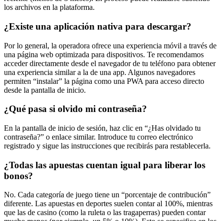
los archivos en la plataforma.
¿Existe una aplicación nativa para descargar?
Por lo general, la operadora ofrece una experiencia móvil a través de
una página web optimizada para dispositivos. Te recomendamos
acceder directamente desde el navegador de tu teléfono para obtener
una experiencia similar a la de una app. Algunos navegadores
permiten “instalar” la página como una PWA para acceso directo
desde la pantalla de inicio.
¿Qué pasa si olvido mi contraseña?
En la pantalla de inicio de sesión, haz clic en “¿Has olvidado tu
contraseña?” o enlace similar. Introduce tu correo electrónico
registrado y sigue las instrucciones que recibirás para restablecerla.
¿Todas las apuestas cuentan igual para liberar los
bonos?
No. Cada categoría de juego tiene un “porcentaje de contribución”
diferente. Las apuestas en deportes suelen contar al 100%, mientras
que las de casino (como la ruleta o las tragaperras) pueden contar