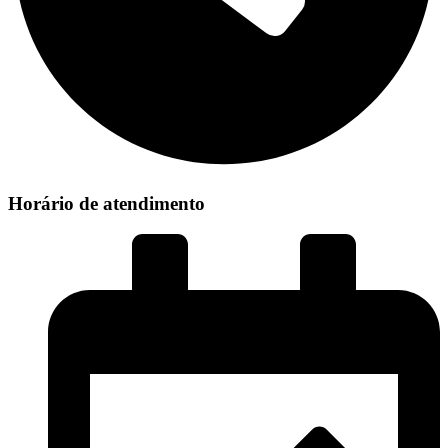
Horário de atendimento