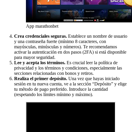
App marathonbet
Crea credenciales seguras.
Establece un nombre de usuario
y una contraseña fuerte (mínimo 8 caracteres, con
mayúsculas, minúsculas y números). Te recomendamos
activar la autenticación en dos pasos (2FA) si está disponible
para mayor seguridad.
Lee y acepta los términos.
Es crucial leer la política de
privacidad y los términos y condiciones, especialmente las
secciones relacionadas con bonos y retiros.
Realiza el primer depósito.
Una vez que hayas iniciado
sesión en tu nueva cuenta, ve a la sección “Depósito” y elige
tu método de pago preferido. Introduce la cantidad
(respetando los límites mínimo y máximo).