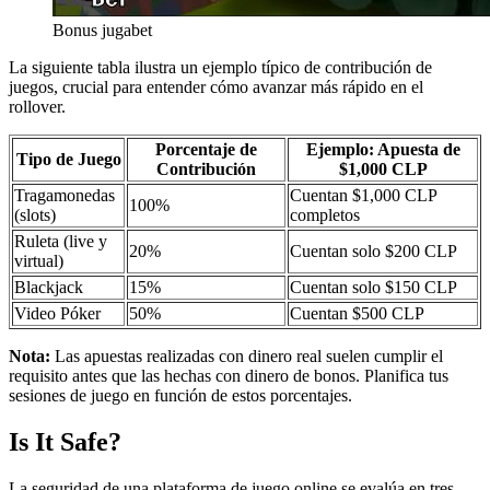
Bonus jugabet
La siguiente tabla ilustra un ejemplo típico de contribución de
juegos, crucial para entender cómo avanzar más rápido en el
rollover.
Porcentaje de
Ejemplo: Apuesta de
Tipo de Juego
Contribución
$1,000 CLP
Tragamonedas
Cuentan $1,000 CLP
100%
(slots)
completos
Ruleta (live y
20%
Cuentan solo $200 CLP
virtual)
Blackjack
15%
Cuentan solo $150 CLP
Video Póker
50%
Cuentan $500 CLP
Nota:
Las apuestas realizadas con dinero real suelen cumplir el
requisito antes que las hechas con dinero de bonos. Planifica tus
sesiones de juego en función de estos porcentajes.
Is It Safe?
La seguridad de una plataforma de juego online se evalúa en tres