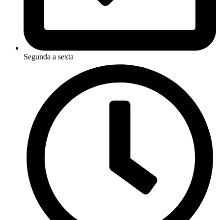
Segunda a sexta