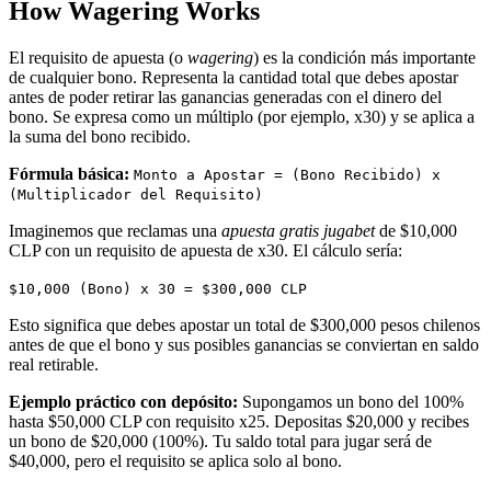
How Wagering Works
El requisito de apuesta (o
wagering
) es la condición más importante
de cualquier bono. Representa la cantidad total que debes apostar
antes de poder retirar las ganancias generadas con el dinero del
bono. Se expresa como un múltiplo (por ejemplo, x30) y se aplica a
la suma del bono recibido.
Fórmula básica:
Monto a Apostar = (Bono Recibido) x
(Multiplicador del Requisito)
Imaginemos que reclamas una
apuesta gratis jugabet
de $10,000
CLP con un requisito de apuesta de x30. El cálculo sería:
$10,000 (Bono) x 30 = $300,000 CLP
Esto significa que debes apostar un total de $300,000 pesos chilenos
antes de que el bono y sus posibles ganancias se conviertan en saldo
real retirable.
Ejemplo práctico con depósito:
Supongamos un bono del 100%
hasta $50,000 CLP con requisito x25. Depositas $20,000 y recibes
un bono de $20,000 (100%). Tu saldo total para jugar será de
$40,000, pero el requisito se aplica solo al bono.