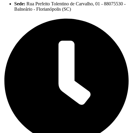
Sede:
Rua Prefeito Tolentino de Carvalho, 01 - 88075530 -
Balneário - Florianópolis (SC)