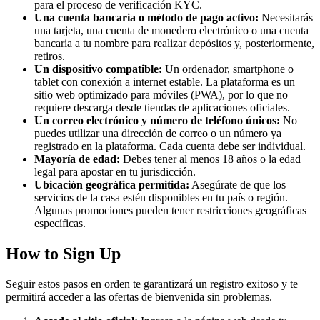
para el proceso de verificación KYC.
Una cuenta bancaria o método de pago activo:
Necesitarás
una tarjeta, una cuenta de monedero electrónico o una cuenta
bancaria a tu nombre para realizar depósitos y, posteriormente,
retiros.
Un dispositivo compatible:
Un ordenador, smartphone o
tablet con conexión a internet estable. La plataforma es un
sitio web optimizado para móviles (PWA), por lo que no
requiere descarga desde tiendas de aplicaciones oficiales.
Un correo electrónico y número de teléfono únicos:
No
puedes utilizar una dirección de correo o un número ya
registrado en la plataforma. Cada cuenta debe ser individual.
Mayoría de edad:
Debes tener al menos 18 años o la edad
legal para apostar en tu jurisdicción.
Ubicación geográfica permitida:
Asegúrate de que los
servicios de la casa estén disponibles en tu país o región.
Algunas promociones pueden tener restricciones geográficas
específicas.
How to Sign Up
Seguir estos pasos en orden te garantizará un registro exitoso y te
permitirá acceder a las ofertas de bienvenida sin problemas.