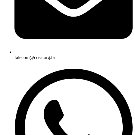
falecom@ccea.org.br