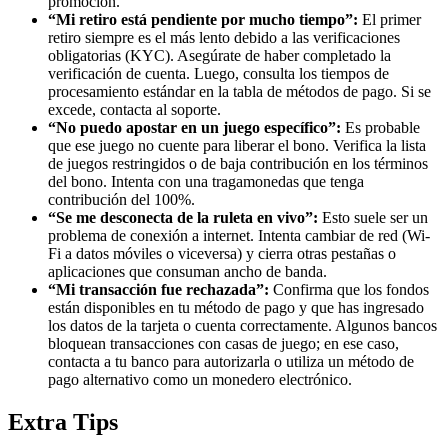
promoción.
“Mi retiro está pendiente por mucho tiempo”:
El primer
retiro siempre es el más lento debido a las verificaciones
obligatorias (KYC). Asegúrate de haber completado la
verificación de cuenta. Luego, consulta los tiempos de
procesamiento estándar en la tabla de métodos de pago. Si se
excede, contacta al soporte.
“No puedo apostar en un juego específico”:
Es probable
que ese juego no cuente para liberar el bono. Verifica la lista
de juegos restringidos o de baja contribución en los términos
del bono. Intenta con una tragamonedas que tenga
contribución del 100%.
“Se me desconecta de la ruleta en vivo”:
Esto suele ser un
problema de conexión a internet. Intenta cambiar de red (Wi-
Fi a datos móviles o viceversa) y cierra otras pestañas o
aplicaciones que consuman ancho de banda.
“Mi transacción fue rechazada”:
Confirma que los fondos
están disponibles en tu método de pago y que has ingresado
los datos de la tarjeta o cuenta correctamente. Algunos bancos
bloquean transacciones con casas de juego; en ese caso,
contacta a tu banco para autorizarla o utiliza un método de
pago alternativo como un monedero electrónico.
Extra Tips