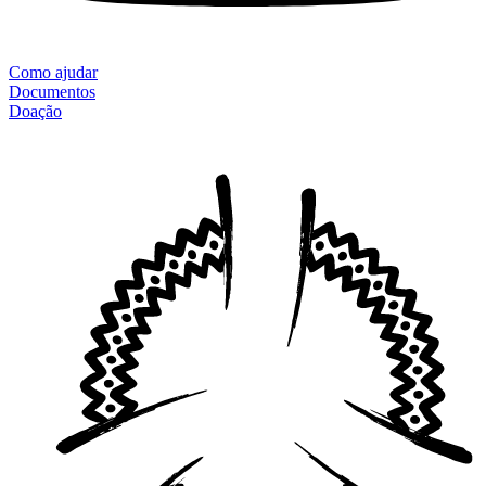
Como ajudar
Documentos
Doação