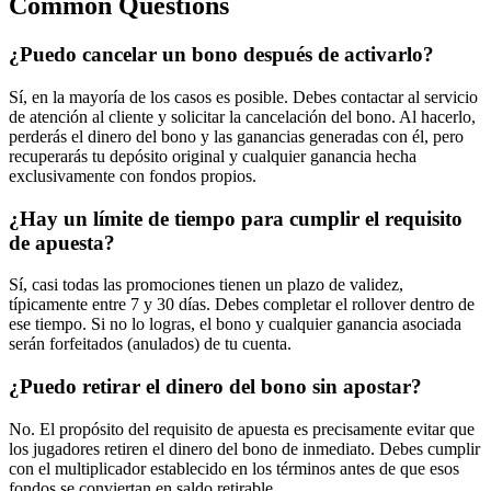
Common Questions
¿Puedo cancelar un bono después de activarlo?
Sí, en la mayoría de los casos es posible. Debes contactar al servicio
de atención al cliente y solicitar la cancelación del bono. Al hacerlo,
perderás el dinero del bono y las ganancias generadas con él, pero
recuperarás tu depósito original y cualquier ganancia hecha
exclusivamente con fondos propios.
¿Hay un límite de tiempo para cumplir el requisito
de apuesta?
Sí, casi todas las promociones tienen un plazo de validez,
típicamente entre 7 y 30 días. Debes completar el rollover dentro de
ese tiempo. Si no lo logras, el bono y cualquier ganancia asociada
serán forfeitados (anulados) de tu cuenta.
¿Puedo retirar el dinero del bono sin apostar?
No. El propósito del requisito de apuesta es precisamente evitar que
los jugadores retiren el dinero del bono de inmediato. Debes cumplir
con el multiplicador establecido en los términos antes de que esos
fondos se conviertan en saldo retirable.