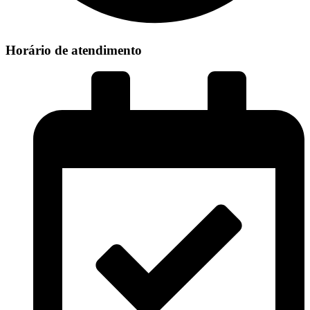
Horário de atendimento