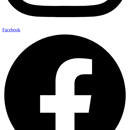
Facebook