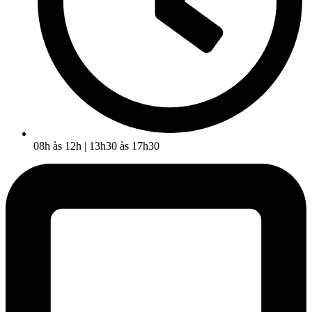
08h às 12h | 13h30 às 17h30