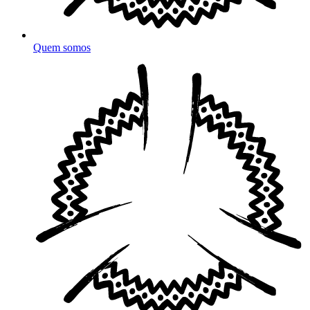
Quem somos