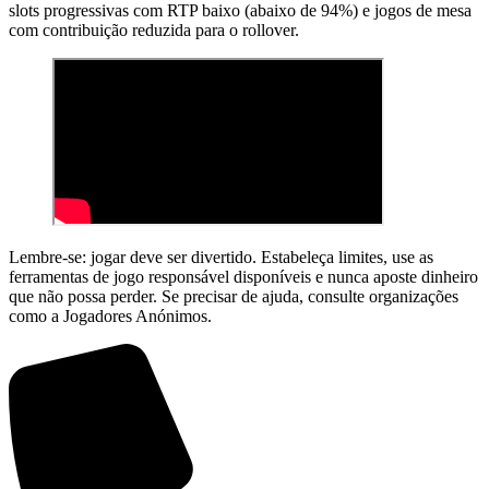
slots progressivas com RTP baixo (abaixo de 94%) e jogos de mesa
com contribuição reduzida para o rollover.
Lembre-se: jogar deve ser divertido. Estabeleça limites, use as
ferramentas de jogo responsável disponíveis e nunca aposte dinheiro
que não possa perder. Se precisar de ajuda, consulte organizações
como a Jogadores Anónimos.