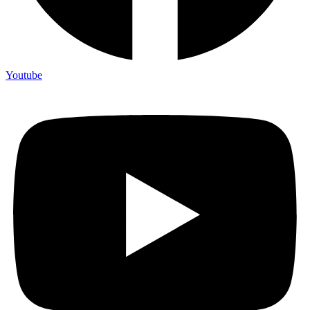
Youtube