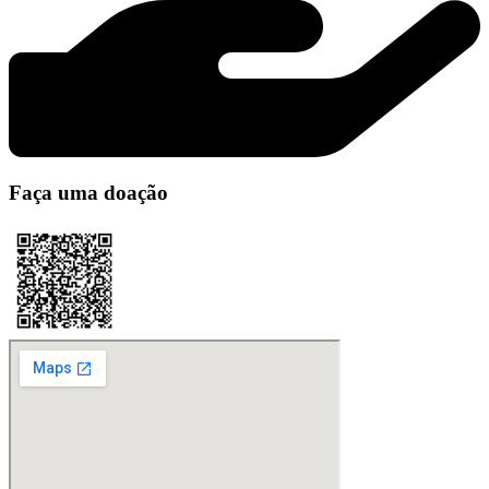
Faça uma doação