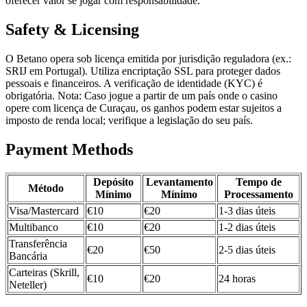
oferecer valor se jogar com responsabilidade.
Safety & Licensing
O Betano opera sob licença emitida por jurisdição reguladora (ex.:
SRIJ em Portugal). Utiliza encriptação SSL para proteger dados
pessoais e financeiros. A verificação de identidade (KYC) é
obrigatória. Nota: Caso jogue a partir de um país onde o casino
opere com licença de Curaçau, os ganhos podem estar sujeitos a
imposto de renda local; verifique a legislação do seu país.
Payment Methods
Depósito
Levantamento
Tempo de
Método
Mínimo
Mínimo
Processamento
Visa/Mastercard
€10
€20
1-3 dias úteis
Multibanco
€10
€20
1-2 dias úteis
Transferência
€20
€50
2-5 dias úteis
Bancária
Carteiras (Skrill,
€10
€20
24 horas
Neteller)