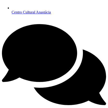
Centro Cultural Anastácia