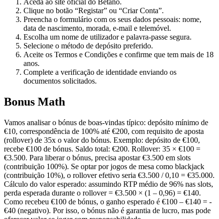
Aceda ao site oficial do Betano.
Clique no botão “Registar” ou “Criar Conta”.
Preencha o formulário com os seus dados pessoais: nome,
data de nascimento, morada, e-mail e telemóvel.
Escolha um nome de utilizador e palavra-passe segura.
Selecione o método de depósito preferido.
Aceite os Termos e Condições e confirme que tem mais de 18
anos.
Complete a verificação de identidade enviando os
documentos solicitados.
Bonus Math
Vamos analisar o bónus de boas-vindas típico: depósito mínimo de
€10, correspondência de 100% até €200, com requisito de aposta
(rollover) de 35x o valor do bónus. Exemplo: depósito de €100,
recebe €100 de bónus. Saldo total: €200. Rollover: 35 × €100 =
€3.500. Para liberar o bónus, precisa apostar €3.500 em slots
(contribuição 100%). Se optar por jogos de mesa como blackjack
(contribuição 10%), o rollover efetivo seria €3.500 / 0,10 = €35.000.
Cálculo do valor esperado: assumindo RTP médio de 96% nas slots,
perda esperada durante o rollover = €3.500 × (1 – 0,96) = €140.
Como recebeu €100 de bónus, o ganho esperado é €100 – €140 = -
€40 (negativo). Por isso, o bónus não é garantia de lucro, mas pode