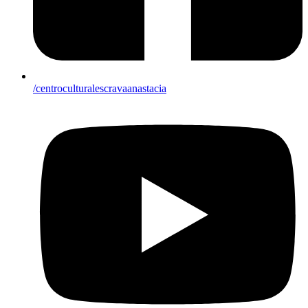
/centroculturalescravaanastacia