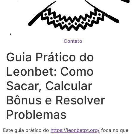
Contato
Guia Prático do
Leonbet: Como
Sacar, Calcular
Bônus e Resolver
Problemas
Este guia prático do
https://leonbetpt.org/
foca no que