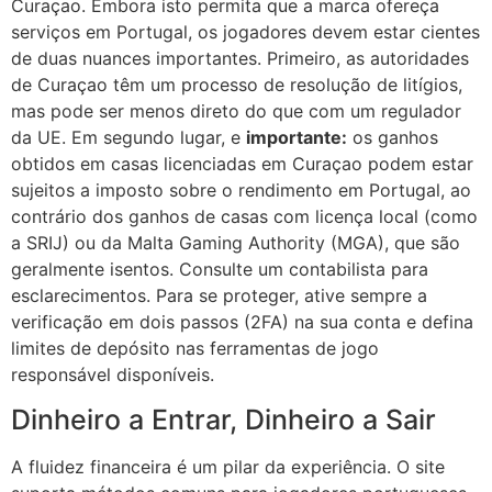
Curaçao. Embora isto permita que a marca ofereça
serviços em Portugal, os jogadores devem estar cientes
de duas nuances importantes. Primeiro, as autoridades
de Curaçao têm um processo de resolução de litígios,
mas pode ser menos direto do que com um regulador
da UE. Em segundo lugar, e
importante:
os ganhos
obtidos em casas licenciadas em Curaçao podem estar
sujeitos a imposto sobre o rendimento em Portugal, ao
contrário dos ganhos de casas com licença local (como
a SRIJ) ou da Malta Gaming Authority (MGA), que são
geralmente isentos. Consulte um contabilista para
esclarecimentos. Para se proteger, ative sempre a
verificação em dois passos (2FA) na sua conta e defina
limites de depósito nas ferramentas de jogo
responsável disponíveis.
Dinheiro a Entrar, Dinheiro a Sair
A fluidez financeira é um pilar da experiência. O site