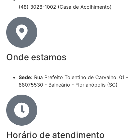
(48) 3028-1002 (Casa de Acolhimento)
Onde estamos
Sede:
Rua Prefeito Tolentino de Carvalho, 01 -
88075530 - Balneário - Florianópolis (SC)
Horário de atendimento