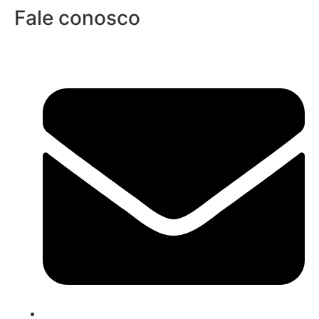
Fale conosco