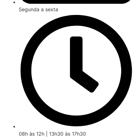
Segunda a sexta
08h às 12h | 13h30 às 17h30