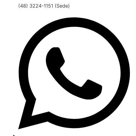
(48) 3224-1151 (Sede)