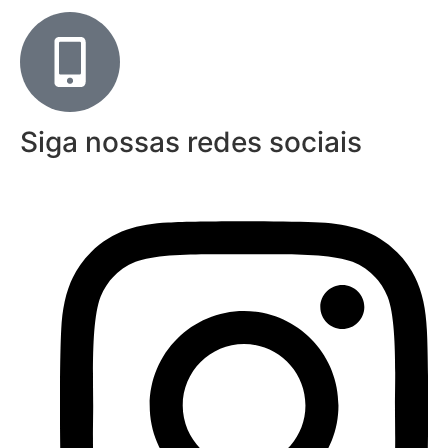
Siga nossas redes sociais