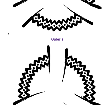
Galeria