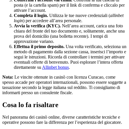
posta (e la cartella spam) per il link di conferma e cliccalo per
attivare l’account.
Completa il login.
Utilizza le tue nuove credenziali (
allinbet
login
) per accedere all’area personale.
Avvia la verifica (KYC).
Nell’area account, carica una foto
chiara del fronte del tuo documento e, solitamente, anche una
prova del domicilio (una bolletta recente). I tempi di
approvazione variano.
Effettua il primo deposito.
Una volta verificato, seleziona un
metodo di pagamento dalla sezione cassa, inserisci l’importo e
segui le istruzioni. Ricorda di controllare i termini per attivare
eventuali offerte di benvenuto. Puoi esplorare l’intera offerta
direttamente su
Allinbet bonus
.
Nota:
Le vincite ottenute in casinò con licenza Curacao, come
spesso accade per operatori internazionali, possono essere soggette a
tassazione secondo la legge italiana sul reddito. Ti consigliamo di
informarti presso un consulente fiscale.
Cosa lo fa risaltare
Nel panorama dei casinò online, diverse caratteristiche tecniche e
operative possono fare la differenza per l’esperienza del giocatore.