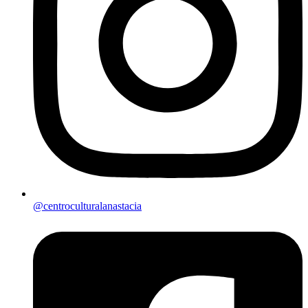
@centroculturalanastacia