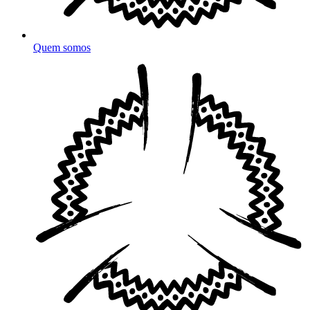
Quem somos