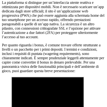
La piattaforma si distingue per un’interfaccia utente reattiva e
ottimizzata per dispositivi mobili. Non è necessario scaricare un’app
dedicata dagli store ufficiali; il sito è un’applicazione web
progressiva (PWA) che può essere aggiunta alla schermata home del
tuo smartphone per un accesso rapido, offrendo prestazioni
paragonabili a quelle di un’app nativa. La sicurezza è un altro
pilastro, con connessioni crittografate SSL e l’opzione per attivare
l’autenticazione a due fattori (2FA) per proteggere ulteriormente
l’accesso al tuo account.
Per quanto riguarda i bonus, è comune trovare offerte strutturate a
livelli o un pacchetto per i primi depositi. I termini e condizioni,
inclusi i requisiti di puntata (wagering requirements), sono
chiaramente indicati. È sempre prudenziale leggerli attentamente per
capire come convertire il bonus in denaro prelevabile. Per una
panoramica visiva delle funzionalità principali e dell’ambiente di
gioco, puoi guardare questa breve presentazione: