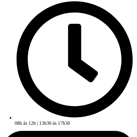
08h às 12h | 13h30 às 17h30