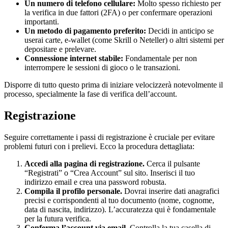
Un numero di telefono cellulare:
Molto spesso richiesto per
la verifica in due fattori (2FA) o per confermare operazioni
importanti.
Un metodo di pagamento preferito:
Decidi in anticipo se
userai carte, e-wallet (come Skrill o Neteller) o altri sistemi per
depositare e prelevare.
Connessione internet stabile:
Fondamentale per non
interrompere le sessioni di gioco o le transazioni.
Disporre di tutto questo prima di iniziare velocizzerà notevolmente il
processo, specialmente la fase di verifica dell’account.
Registrazione
Seguire correttamente i passi di registrazione è cruciale per evitare
problemi futuri con i prelievi. Ecco la procedura dettagliata:
Accedi alla pagina di registrazione.
Cerca il pulsante
“Registrati” o “Crea Account” sul sito. Inserisci il tuo
indirizzo email e crea una password robusta.
Compila il profilo personale.
Dovrai inserire dati anagrafici
precisi e corrispondenti al tuo documento (nome, cognome,
data di nascita, indirizzo). L’accuratezza qui è fondamentale
per la futura verifica.
Conferma l’account via email.
Controlla la tua casella di