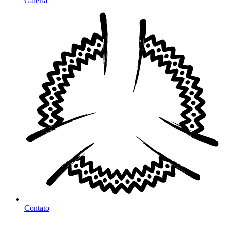
Galeria
Contato