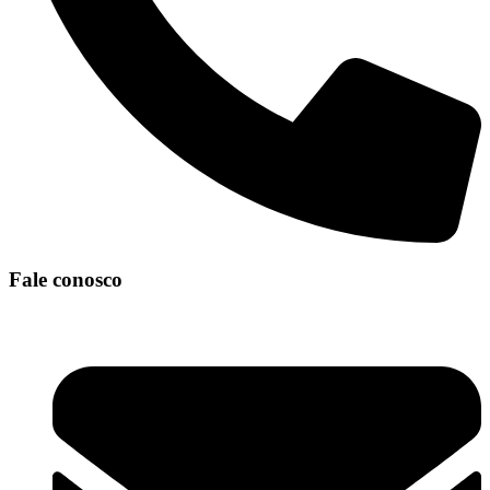
Fale conosco