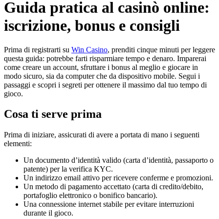
Guida pratica al casinò online:
iscrizione, bonus e consigli
Prima di registrarti su
Win Casino
, prenditi cinque minuti per leggere
questa guida: potrebbe farti risparmiare tempo e denaro. Imparerai
come creare un account, sfruttare i bonus al meglio e giocare in
modo sicuro, sia da computer che da dispositivo mobile. Segui i
passaggi e scopri i segreti per ottenere il massimo dal tuo tempo di
gioco.
Cosa ti serve prima
Prima di iniziare, assicurati di avere a portata di mano i seguenti
elementi:
Un documento d’identità valido (carta d’identità, passaporto o
patente) per la verifica KYC.
Un indirizzo email attivo per ricevere conferme e promozioni.
Un metodo di pagamento accettato (carta di credito/debito,
portafoglio elettronico o bonifico bancario).
Una connessione internet stabile per evitare interruzioni
durante il gioco.