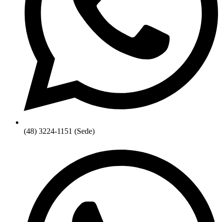
(48) 3224-1151 (Sede)