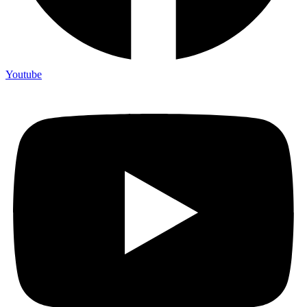
Youtube