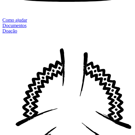
Como ajudar
Documentos
Doação