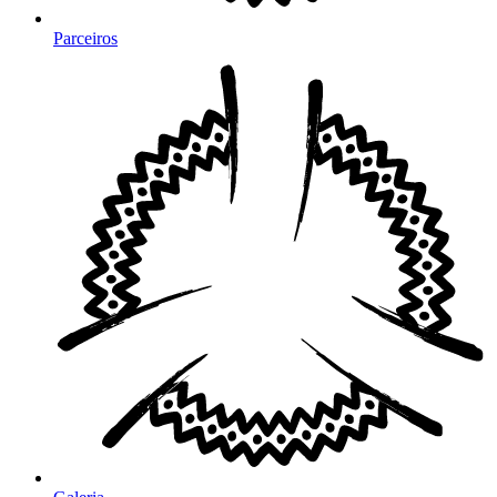
Parceiros