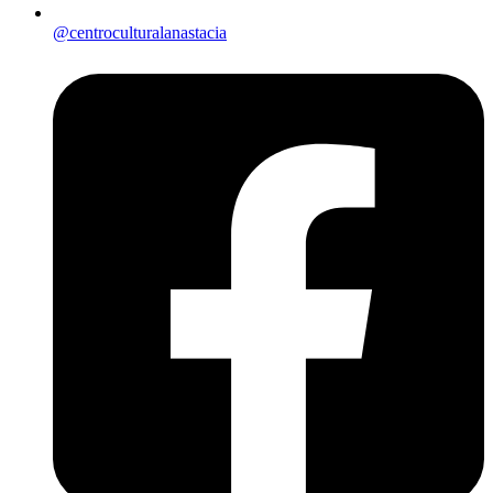
@centroculturalanastacia