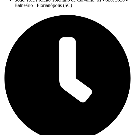
Balneário - Florianópolis (SC)