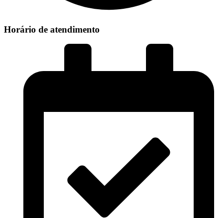
Horário de atendimento