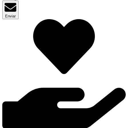
Enviar