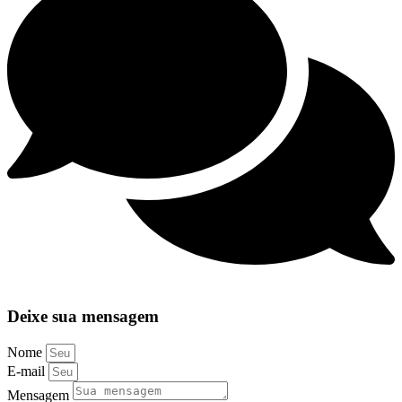
Deixe sua mensagem
Nome
E-mail
Mensagem