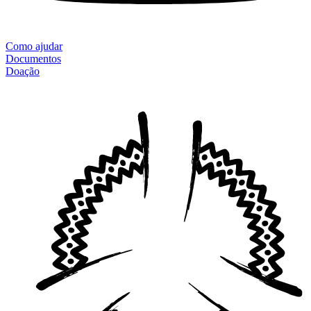
Como ajudar
Documentos
Doação