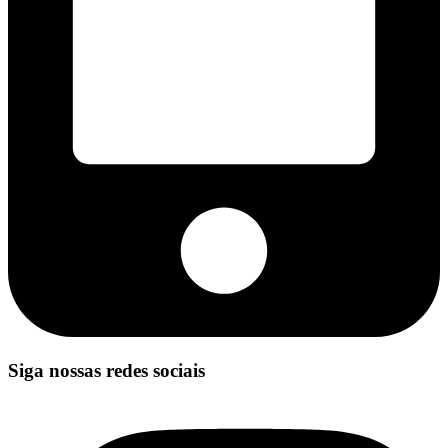
Siga nossas redes sociais