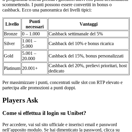
scommettendo. I punti possono essere convertiti in bonus o
cashback. Ecco una panoramica dei livelli tipici:
Punti
Livello
Vantaggi
necessari
Bronze
0 – 1.000
Cashback settimanale del 5%
1.001 –
Silver
Cashback del 10% e bonus ricarica
5.000
5.001 –
Gold
Cashback del 15%, bonus personalizzati
20.000
Cashback del 20%, prelievi prioritari, host
Platinum
20.001+
dedicato
Per massimizzare i punti, concentrati sulle slot con RTP elevato e
partecipa alle promozioni a punti doppi.
Players Ask
Come si effettua il login su Unibet?
Per accedere, vai sul sito ufficiale e inserisci email e password
nell’apposito modulo. Se hai dimenticato la password, clicca su