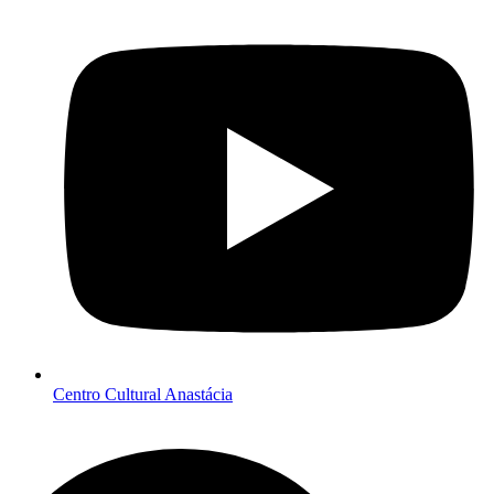
Centro Cultural Anastácia