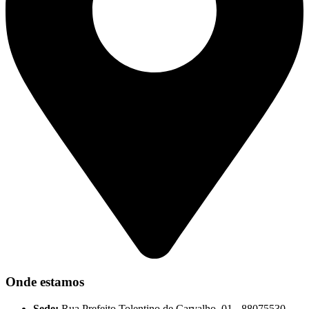
Onde estamos
Sede:
Rua Prefeito Tolentino de Carvalho, 01 - 88075530 -