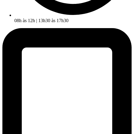
08h às 12h | 13h30 às 17h30