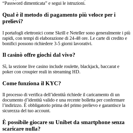
“Password dimenticata” e segui le istruzioni.
Qual è il metodo di pagamento più veloce per i
prelievi?
I portafogli elettronici come Skrill e Neteller sono generalmente i più
rapidi, con tempi di elaborazione di 24-48 ore. Le carte di credito e
bonifici possono richiedere 3-5 giorni lavorativi.
Il casinò offre giochi dal vivo?
Sì, la sezione live casino include roulette, blackjack, baccarat e
poker con croupier reali in streaming HD.
Come funziona il KYC?
Il processo di verifica dell’identità richiede il caricamento di un
documento d’identità valido e una recente bolletta per confermare
l’indirizzo. È obbligatorio prima del primo prelievo e garantisce la
sicurezza del tuo account.
È possibile giocare su Unibet da smartphone senza
scaricare nulla?