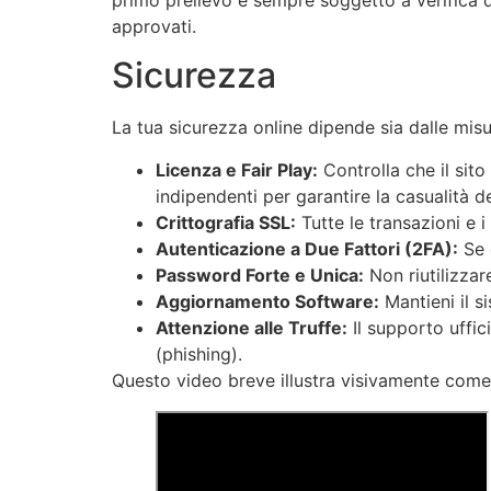
approvati.
Sicurezza
La tua sicurezza online dipende sia dalle misu
Licenza e Fair Play:
Controlla che il sito
indipendenti per garantire la casualità de
Crittografia SSL:
Tutte le transazioni e i
Autenticazione a Due Fattori (2FA):
Se d
Password Forte e Unica:
Non riutilizzar
Aggiornamento Software:
Mantieni il s
Attenzione alle Truffe:
Il supporto uffici
(phishing).
Questo video breve illustra visivamente come i