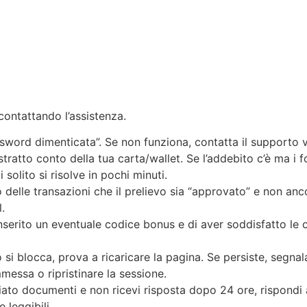
contattando l’assistenza.
word dimenticata”. Se non funziona, contatta il supporto via
stratto conto della tua carta/wallet. Se l’addebito c’è ma i 
 solito si risolve in pochi minuti.
o delle transazioni che il prelievo sia “approvato” e non an
.
inserito un eventuale codice bonus e di aver soddisfatto le 
si blocca, prova a ricaricare la pagina. Se persiste, segnal
messa o ripristinare la sessione.
iato documenti e non ricevi risposta dopo 24 ore, rispondi 
 leggibili.