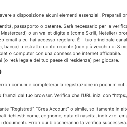
avere a disposizione alcuni elementi essenziali. Preparali pr
entità, passaporto o patente. Sarà necessario per la verifi
Mastercard) o un wallet digitale (come Skrill, Neteller) pro
zo email a cui hai accesso regolare. È il tuo principale can
, banca) o estratto conto recente (non più vecchio di 3 mes
let o computer con una connessione internet affidabile.
(o l’età legale del tuo paese di residenza) per giocare.
o
rrori comuni e completerai la registrazione in pochi minuti.
 frumzi dal tuo browser. Verifica che l’URL inizi con “https://
nte “Registrati”, “Crea Account” o simile, solitamente in alt
nali richiesti: nome, cognome, data di nascita, indirizzo, e
oi documenti. Errori qui bloccheranno la verifica successiva.