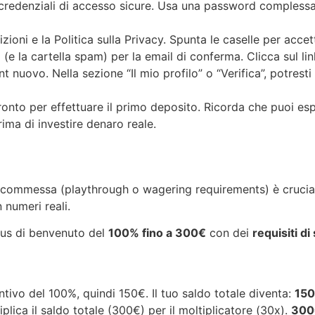
redenziali di accesso sicure. Usa una password complessa (
zioni e la Politica sulla Privacy. Spunta le caselle per acce
 (e la cartella spam) per la email di conferma. Clicca sul li
 nuovo. Nella sezione “Il mio profilo” o “Verifica”, potresti d
onto per effettuare il primo deposito. Ricorda che puoi es
ima di investire denaro reale.
scommessa (playthrough o wagering requirements) è crucial
 numeri reali.
nus di benvenuto del
100% fino a 300€
con dei
requisiti d
tivo del 100%, quindi 150€. Il tuo saldo totale diventa:
150
plica il saldo totale (300€) per il moltiplicatore (30x).
300