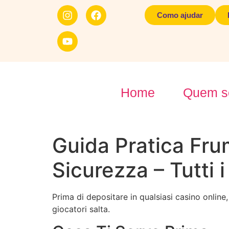
Como ajudar
Home
Quem s
Guida Pratica Frum
Sicurezza – Tutti i
Prima di depositare in qualsiasi casino online
giocatori salta.