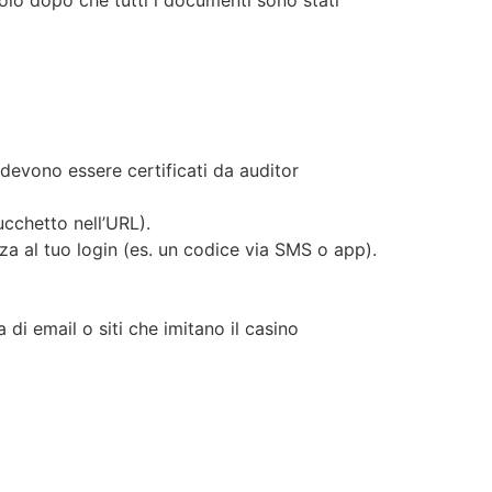
 devono essere certificati da auditor
ucchetto nell’URL).
za al tuo login (es. un codice via SMS o app).
 di email o siti che imitano il casino