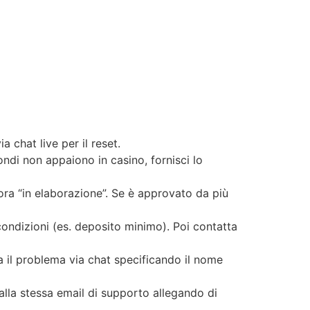
 chat live per il reset.
fondi non appaiono in casino, fornisci lo
cora “in elaborazione”. Se è approvato da più
condizioni (es. deposito minimo). Poi contatta
a il problema via chat specificando il nome
alla stessa email di supporto allegando di