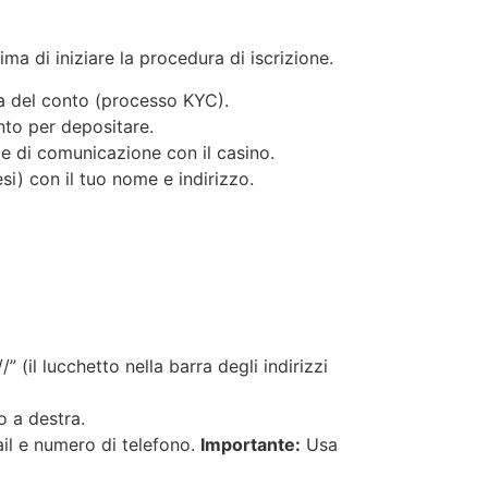
ima di iniziare la procedura di iscrizione.
ca del conto (processo KYC).
nto per depositare.
ale di comunicazione con il casino.
i) con il tuo nome e indirizzo.
” (il lucchetto nella barra degli indirizzi
o a destra.
mail e numero di telefono.
Importante:
Usa