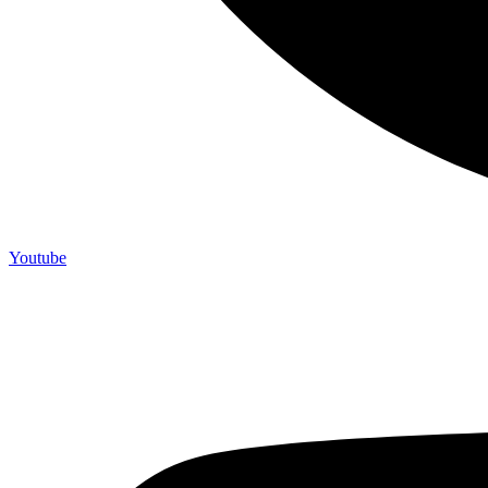
Youtube